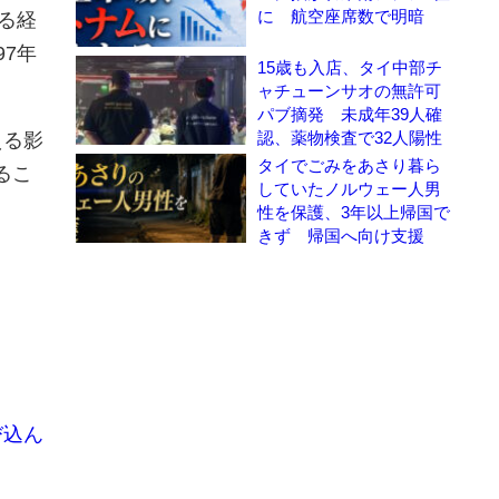
に 航空座席数で明暗
る経
7年
15歳も入店、タイ中部チ
ャチューンサオの無許可
パブ摘発 未成年39人確
認、薬物検査で32人陽性
える影
タイでごみをあさり暮ら
るこ
していたノルウェー人男
性を保護、3年以上帰国で
きず 帰国へ向け支援
び込ん