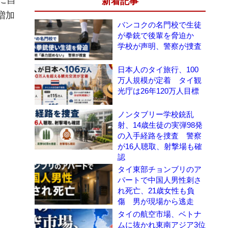
新着記事
増加
バンコクの名門校で生徒
が拳銃で後輩を脅迫か
学校が声明、警察が捜査
日本人のタイ旅行、100
万人規模が定着 タイ観
光庁は26年120万人目標
ノンタブリー学校銃乱
射、14歳生徒の実弾98発
の入手経路を捜査 警察
が16人聴取、射撃場も確
認
タイ東部チョンブリのア
パートで中国人男性刺さ
れ死亡、21歳女性も負
傷 男が現場から逃走
タイの航空市場、ベトナ
ムに抜かれ東南アジア3位