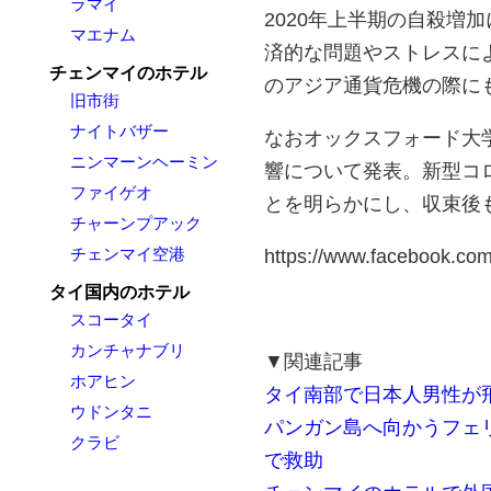
ラマイ
2020年上半期の自殺増
マエナム
済的な問題やストレスによ
チェンマイのホテル
のアジア通貨危機の際にも
旧市街
ナイトバザー
なおオックスフォード大
ニンマーンヘーミン
響について発表。新型コ
ファイゲオ
とを明らかにし、収束後
チャーンプアック
チェンマイ空港
https://www.facebook.co
タイ国内のホテル
スコータイ
カンチャナブリ
▼関連記事
ホアヒン
タイ南部で日本人男性が
ウドンタニ
パンガン島へ向かうフェ
クラビ
で救助