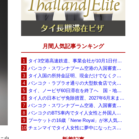
月間人気記事ランキング
タイ3空港高速鉄道、事業会社が10月1日付の契約終了を通知 「現時点での撤退決定ではない」
バンコク・スワンナプーム空港の入国審査に長蛇の列、SNSで「3～4時間待ち」との投稿が拡散
タイ入国の所持金証明、現金だけでなくクレジットカードや銀行明細も提示可能
バンコク・ラプラオ通りの大型飲食店で火災、27人死亡・多数負傷
タイ、ノービザ60日滞在を終了へ 国・地域別に30日・15日へ再編
タイ人の日本ビザ免除措置、2027年6月末まで延長 不安広がる中でひとまず安堵
バンコク・スワンナプーム空港、入国審査で2～3時間待ちの時間帯も 審査厳格化と人員不足が影響か
バンコクのBTS車内でタイ人女性と外国人学生グループが口論、騒音めぐる動画が拡散
プーケットの16歳「Nene Royal」が米人気番組で圧巻の演奏、審査員4人全員が「Yes」
チェンマイでタイ人女性に夢中になったスウェーデン人男性、全財産を失い捨てられる
に自