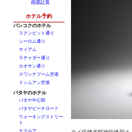
両替計算
ホテル予約
バンコクのホテル
スクンビット通り
シーロム通り
サイアム
ラチャダー通り
カオサン通り
スワンナプーム空港
ドンムアン空港
パタヤのホテル
パタヤ中心部
パタヤビーチロード
ウォーキングストリー
ト
ナクルア
タイ保健省精神保健局は「