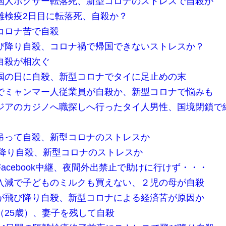
国人ボクサー転落死、新型コロナのストレスで自殺か
離検疫2日目に転落死、自殺か？
コロナ苦で自殺
び降り自殺、コロナ禍で帰国できないストレスか？
自殺が相次ぐ
国の日に自殺、新型コロナでタイに足止めの末
でミャンマー人従業員が自殺か、新型コロナで悩みも
ジアのカジノへ職探しへ行ったタイ人男性、国境閉鎖で
吊って自殺、新型コロナのストレスか
び降り自殺、新型コロナのストレスか
acebook中継、夜間外出禁止で助けに行けず・・・
入減で子どものミルクも買えない、２児の母が自殺
が飛び降り自殺、新型コロナによる経済苦が原因か
（25歳）、妻子を残して自殺