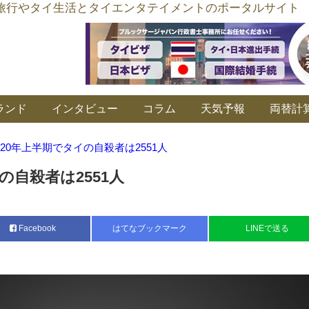
อร์ลิงค์ タイ旅行やタイ生活とタイエンタテイメントのポータルサイト
ランド
インタビュー
コラム
天気予報
両替計
020年上半期でタイの自殺者は2551人
の自殺者は2551人
Facebook
はてなブックマーク
LINEで送る