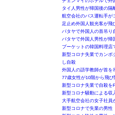
チェンマイのホテルで外
タイ人男性が帰国後の隔
航空会社のバス運転手が
足止め外国人観光客が飛
パタヤで外国人の首吊り
パタヤで外国人男性が帰
プーケットの韓国料理店
新型コロナ失業でカンボ
し自殺
外国人の語学教師が首を
77歳女性が10階から飛
新型コロナ失業で自殺をF
新型コロナ騒動による収
大手航空会社の女子社員
新型コロナで失業の男性