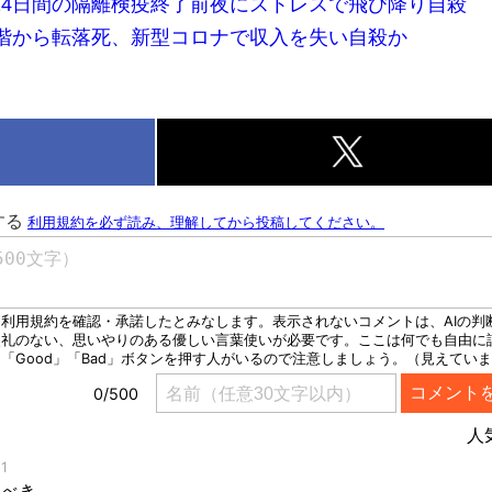
14日間の隔離検疫終了前夜にストレスで飛び降り自殺
3階から転落死、新型コロナで収入を失い自殺か
k