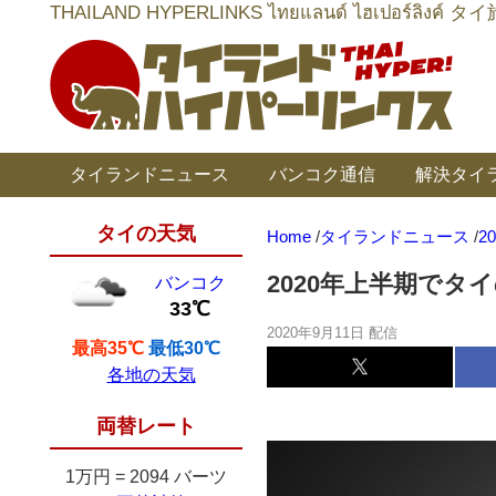
THAILAND HYPERLINKS ไทยแลนด์ ไฮเป
タイランドニュース
バンコク通信
解決タイ
タイの天気
Home
/
タイランドニュース
/
2
2020年上半期でタイ
バンコク
33℃
2020年9月11日 配信
最高35℃
最低30℃
各地の天気
両替レート
1万円
=
2094 バーツ