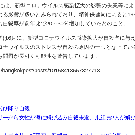
加には、新型コロナウイルス感染拡大の影響の失業等によ
る影響が多いとみられており、精神保健局によると199
自殺率が前年比で20～30％増加していたとのこと。
学は6月に、新型コロナウイルス感染拡大が自殺率に与
ロナウイルスのストレスが自殺の原因の一つとなってい
も問題が長引く可能性を警告しています。
m/bangkokpost/posts/10158418557327713
飛び降り自殺
リーから女性が海に飛び込み自殺未遂、乗組員2人が飛