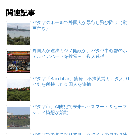
関連記事
パタヤのホテルで外国人が暴行し飛び降り（動
画付き）
外国人が違法カジノ開設か、パタヤ中心部のホ
テルとアパートを捜索～十数人逮捕
パタヤ「Bandobar」摘発、不法就労カナダ人DJ
と剣を所持した英国人を逮捕
パタヤ市、AI防犯で未来へ～スマート＆セーフ
シティ構想が始動
パタヤで警官になりすましたタイ人の男を逮捕