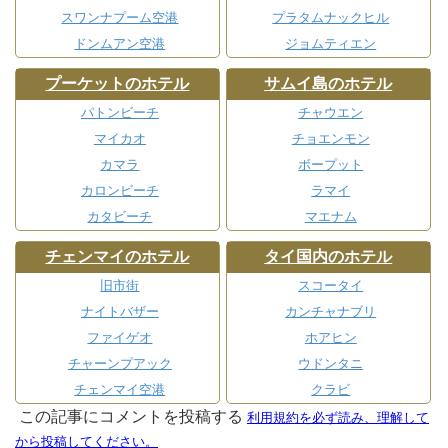
スワンナプーム空港
プラタムナックヒル
ドンムアン空港
ジョムティエン
プーケットのホテル
サムイ島のホテル
パトンビーチ
チャウエン
マイカオ
チョエンモン
カマラ
ボープット
カロンビーチ
ラマイ
カタビーチ
マエナム
チェンマイのホテル
タイ国内のホテル
旧市街
スコータイ
ナイトバザー
カンチャナブリ
ファイゲオ
ホアヒン
チャーンプアック
ウドンタニ
チェンマイ空港
クラビ