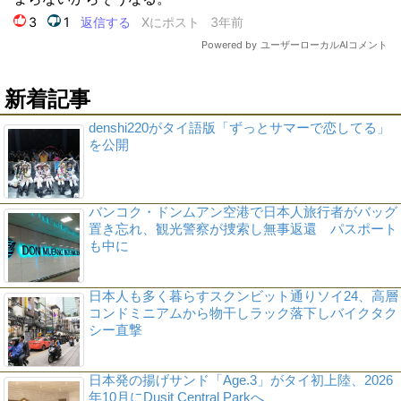
新着記事
denshi220がタイ語版「ずっとサマーで恋してる」
を公開
バンコク・ドンムアン空港で日本人旅行者がバッグ
置き忘れ、観光警察が捜索し無事返還 パスポート
も中に
日本人も多く暮らすスクンビット通りソイ24、高層
コンドミニアムから物干しラック落下しバイクタク
シー直撃
日本発の揚げサンド「Age.3」がタイ初上陸、2026
年10月にDusit Central Parkへ