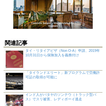
関連記事
タイ・リタイアビザ（Non O-A）申請、2019年
10月31日から保険加入を義務付け
「タイランドエリート」新プログラムで労働許
可証の取得が可能に
インド人がパタヤのソンテウ（トラック型バ
ス）でスリ被害、レディボーイ逃走