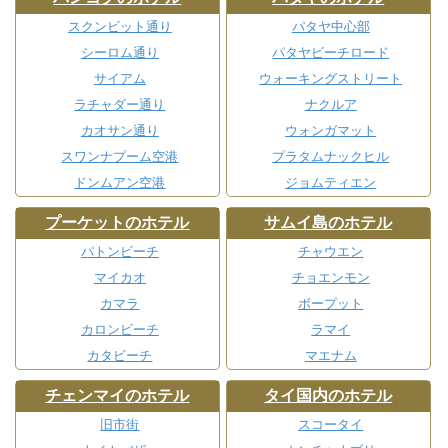
スクンビット通り
パタヤ中心部
シーロム通り
パタヤビーチロード
サイアム
ウォーキングストリート
ラチャダー通り
ナクルア
カオサン通り
ウォンガマット
スワンナプーム空港
プラタムナックヒル
ドンムアン空港
ジョムティエン
プーケットのホテル
サムイ島のホテル
パトンビーチ
チャウエン
マイカオ
チョエンモン
カマラ
ボープット
カロンビーチ
ラマイ
カタビーチ
マエナム
チェンマイのホテル
タイ国内のホテル
旧市街
スコータイ