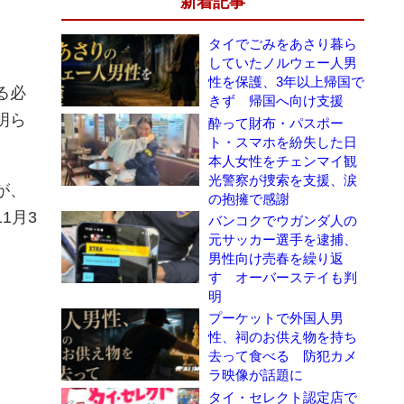
新着記事
タイでごみをあさり暮ら
していたノルウェー人男
性を保護、3年以上帰国で
る必
きず 帰国へ向け支援
明ら
酔って財布・パスポー
ト・スマホを紛失した日
。
本人女性をチェンマイ観
光警察が捜索を支援、涙
が、
の抱擁で感謝
1月3
バンコクでウガンダ人の
元サッカー選手を逮捕、
男性向け売春を繰り返
す オーバーステイも判
明
プーケットで外国人男
性、祠のお供え物を持ち
去って食べる 防犯カメ
ラ映像が話題に
タイ・セレクト認定店で