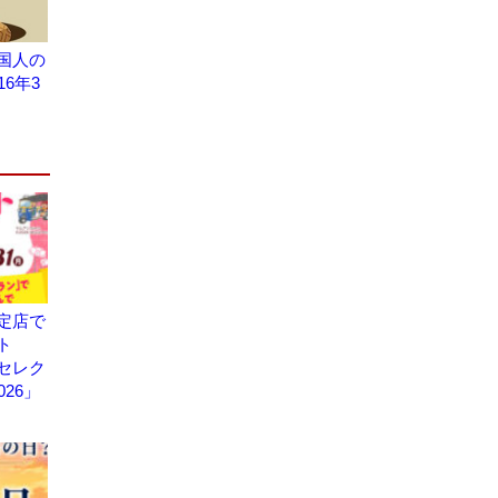
国人の
6年3
定店で
ント
・セレク
026」