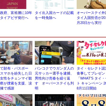
政府、富裕層に10年
タイ出入国カードの記載
オーバーステイ外
タイアビザ発行へ
を一時免除へ
タイ入国拒否が201
月20日から実行
て財布・パスポー
バンコクでウガンダ人の
タイ・セレクト認
スマホを紛失した日
元サッカー選手を逮捕、
食事してプレゼ
女性をチェンマイ観
男性向け売春を繰り返
「WHAT’S タイ
察が捜索を支援、涙
す オーバーステイも判
ト キャンペーン 2
擁で感謝
明
8月11日開始