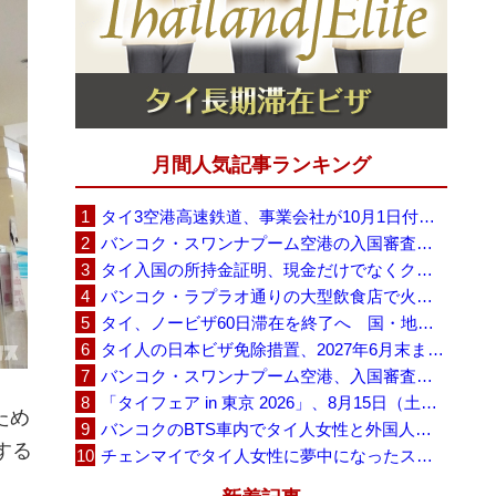
月間人気記事ランキング
タイ3空港高速鉄道、事業会社が10月1日付の契約終了を通知 「現時点での撤退決定ではない」
バンコク・スワンナプーム空港の入国審査に長蛇の列、SNSで「3～4時間待ち」との投稿が拡散
タイ入国の所持金証明、現金だけでなくクレジットカードや銀行明細も提示可能
バンコク・ラプラオ通りの大型飲食店で火災、27人死亡・多数負傷
タイ、ノービザ60日滞在を終了へ 国・地域別に30日・15日へ再編
タイ人の日本ビザ免除措置、2027年6月末まで延長 不安広がる中でひとまず安堵
バンコク・スワンナプーム空港、入国審査で2～3時間待ちの時間帯も 審査厳格化と人員不足が影響か
「タイフェア in 東京 2026」、8月15日（土）・16日（日）に代々木公園で開催
ため
バンコクのBTS車内でタイ人女性と外国人学生グループが口論、騒音めぐる動画が拡散
する
チェンマイでタイ人女性に夢中になったスウェーデン人男性、全財産を失い捨てられる