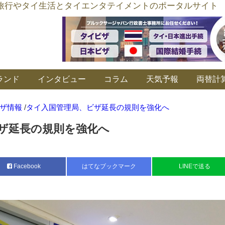
อร์ลิงค์ タイ旅行やタイ生活とタイエンタテイメントのポータルサイト
ランド
インタビュー
コラム
天気予報
両替計
ザ情報
/
タイ入国管理局、ビザ延長の規則を強化へ
ザ延長の規則を強化へ
Facebook
はてなブックマーク
LINEで送る