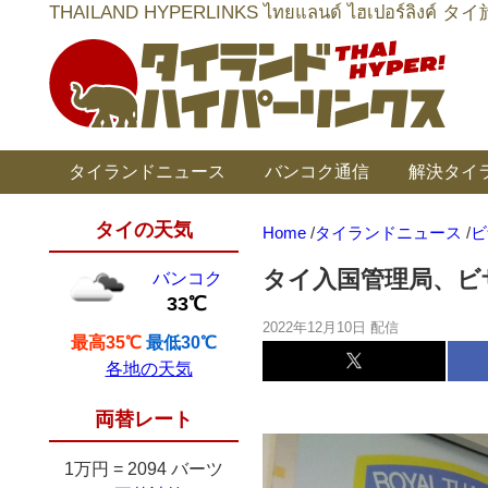
THAILAND HYPERLINKS ไทยแลนด์ ไฮเป
タイランドニュース
バンコク通信
解決タイ
タイの天気
Home
/
タイランドニュース
/
ビ
タイ入国管理局、ビ
バンコク
33℃
2022年12月10日 配信
最高35℃
最低30℃
各地の天気
両替レート
1万円
=
2094 バーツ