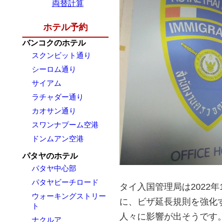
両替計算
ホテル予約
バンコクのホテル
スクンビット通り
シーロム通り
サイアム
ラチャダー通り
カオサン通り
スワンナプーム空港
ドンムアン空港
パタヤのホテル
パタヤ中心部
パタヤビーチロード
タイ入国管理局は2022
ウォーキングストリー
に、ビザ延長規則を強化
ト
人々に影響が出そうです
ナクルア