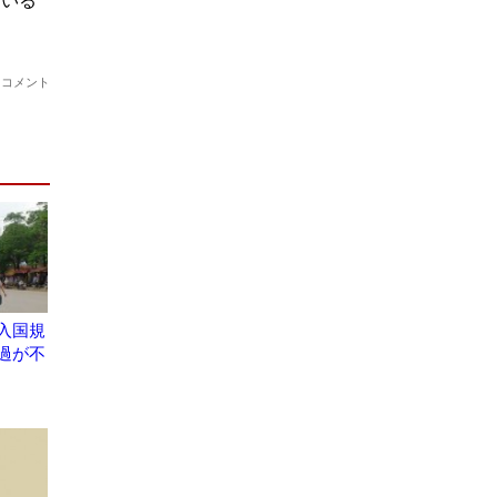
入国規
過が不