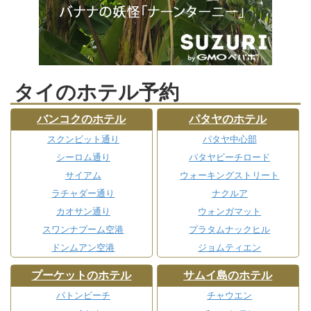
タイのホテル予約
バンコクのホテル
パタヤのホテル
スクンビット通り
パタヤ中心部
シーロム通り
パタヤビーチロード
サイアム
ウォーキングストリート
ラチャダー通り
ナクルア
カオサン通り
ウォンガマット
スワンナプーム空港
プラタムナックヒル
ドンムアン空港
ジョムティエン
プーケットのホテル
サムイ島のホテル
パトンビーチ
チャウエン