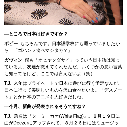
—ところで日本は好きですか？
ポピー
もちろんです。日本語学校にも通っていましたか
ら！「ゴハンヲ食ベマシタカ？」
ガヴィン
僕も「オヒヤクダサイ」っていう日本語は知っ
ているよ。友達が教えてくれたんだ。いくつかの悪い言葉
も知ってるけど、ここでは言えないよ（笑）
T.J.
来年はプライベートで日本に遊びに行く予定なんだ。
日本に行って美味しいものを沢山食べたいよ。「デスノー
ト」とか日本のアニメも大好きだしね。
—今月、新曲が発表されるそうですね？
T.J.
題名は『ターミーカオ(White Flag)』。８月１９日に
曲がDeezerにアップされて、８月２６日にはミュージッ