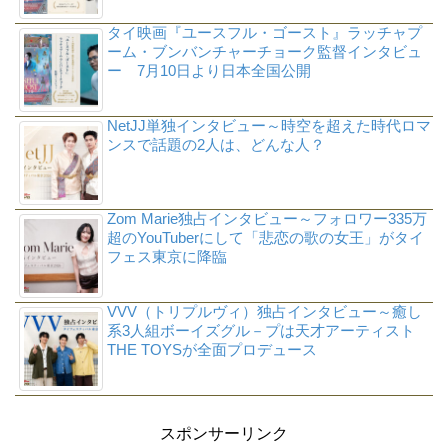
タイ映画『ユースフル・ゴースト』ラッチャプ
ーム・ブンバンチャーチョーク監督インタビュ
ー 7月10日より日本全国公開
NetJJ単独インタビュー～時空を超えた時代ロマ
ンスで話題の2人は、どんな人？
Zom Marie独占インタビュー～フォロワー335万
超のYouTuberにして「悲恋の歌の女王」がタイ
フェス東京に降臨
VVV（トリプルヴィ）独占インタビュー～癒し
系3人組ボーイズグル－プは天才アーティスト
THE TOYSが全面プロデュース
スポンサーリンク