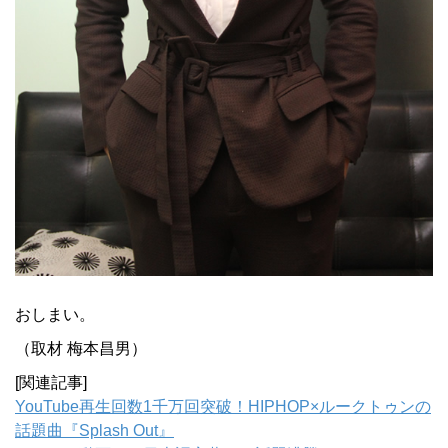
おしまい。
（取材 梅本昌男）
[関連記事]
YouTube再生回数1千万回突破！HIPHOP×ルークトゥンの
話題曲『Splash Out』