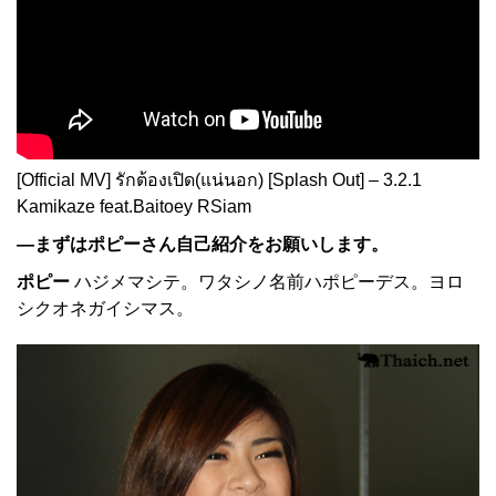
[Official MV] รักต้องเปิด(แน่นอก) [Splash Out] – 3.2.1
Kamikaze feat.Baitoey RSiam
—まずはポピーさん自己紹介をお願いします。
ポピー
ハジメマシテ。ワタシノ名前ハポピーデス。ヨロ
シクオネガイシマス。