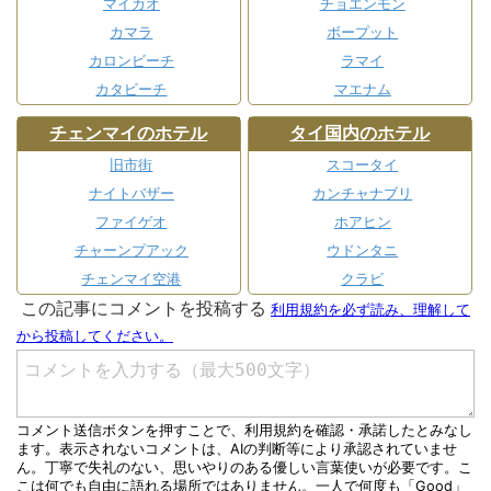
マイカオ
チョエンモン
カマラ
ボープット
カロンビーチ
ラマイ
カタビーチ
マエナム
チェンマイのホテル
タイ国内のホテル
旧市街
スコータイ
ナイトバザー
カンチャナブリ
ファイゲオ
ホアヒン
チャーンプアック
ウドンタニ
チェンマイ空港
クラビ