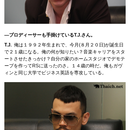
—プロディーサーも手掛けているT.J.さん。
T.J.
俺は１９９２年生まれで、今月(８月２０日)が誕生日
で２１歳になる。俺の何が知りたい？音楽キャリアをスタ
ートさせたきっかけ？自分の家のホームスタジオでデモテ
ープを作ってRSに送ったのさ。１４歳の時だ。俺もガヴ
ィンと同じ大学でビジネス英語を専攻している。