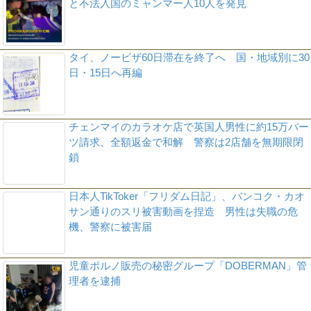
と不法入国のミャンマー人10人を発見
タイ、ノービザ60日滞在を終了へ 国・地域別に30
日・15日へ再編
チェンマイのカラオケ店で英国人男性に約15万バー
ツ請求、全額返金で和解 警察は2店舗を無期限閉
鎖
日本人TikToker「フリダム日記」、バンコク・カオ
サン通りのスリ被害動画を捏造 男性は失職の危
機、警察に被害届
児童ポルノ販売の秘密グループ「DOBERMAN」管
理者を逮捕