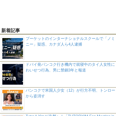
新着記事
プーケットのインターナショナルスクールで「ノミ
ニー」疑惑、カナダ人ら4人逮捕
ドバイ発バンコク行き機内で就寝中のタイ人女性に
わいせつ行為、男に禁錮3年と報道
バンコクで米国人少女（12）が行方不明、トンロー
から姿消す