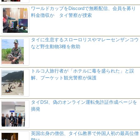
ワールドカップをDiscordで無断配信、会員を募り
料金徴収か タイ警察が捜索
タイに生息するスローロリスやマレーセンザンコウ
など野生動物3種を救助
トルコ人旅行者が「ホテルに毒を盛られた」と誤
解、プーケット観光警察が保護
タイDSI、偽のオンライン運転免許証作成ページを
摘発
英国出身の僧侶、タイ仏教界で外国人初の最高位僧