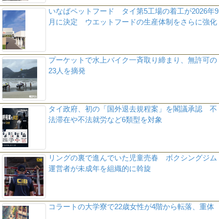
いなばペットフード タイ第5工場の着工が2026年9
月に決定 ウエットフードの生産体制をさらに強化
プーケットで水上バイク一斉取り締まり、無許可の
23人を摘発
タイ政府、初の「国外退去規程案」を閣議承認 不
法滞在や不法就労など6類型を対象
リングの裏で進んでいた児童売春 ボクシングジム
運営者が未成年を組織的に斡旋
コラートの大学寮で22歳女性が4階から転落、重体