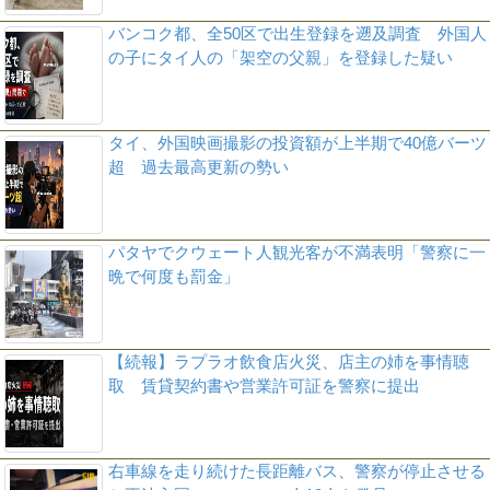
バンコク都、全50区で出生登録を遡及調査 外国人
の子にタイ人の「架空の父親」を登録した疑い
タイ、外国映画撮影の投資額が上半期で40億バーツ
超 過去最高更新の勢い
パタヤでクウェート人観光客が不満表明「警察に一
晩で何度も罰金」
【続報】ラプラオ飲食店火災、店主の姉を事情聴
取 賃貸契約書や営業許可証を警察に提出
右車線を走り続けた長距離バス、警察が停止させる