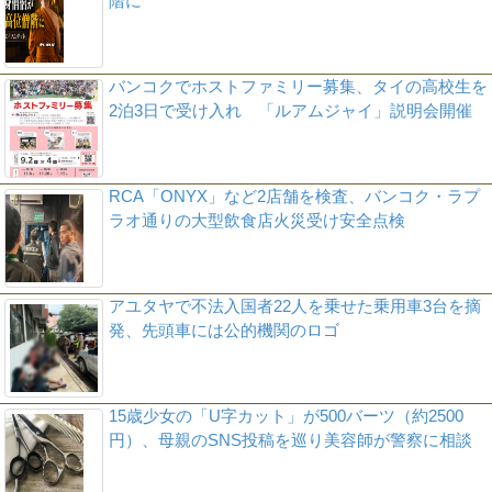
階に
バンコクでホストファミリー募集、タイの高校生を
2泊3日で受け入れ 「ルアムジャイ」説明会開催
RCA「ONYX」など2店舗を検査、バンコク・ラプ
ラオ通りの大型飲食店火災受け安全点検
アユタヤで不法入国者22人を乗せた乗用車3台を摘
発、先頭車には公的機関のロゴ
15歳少女の「U字カット」が500バーツ（約2500
円）、母親のSNS投稿を巡り美容師が警察に相談