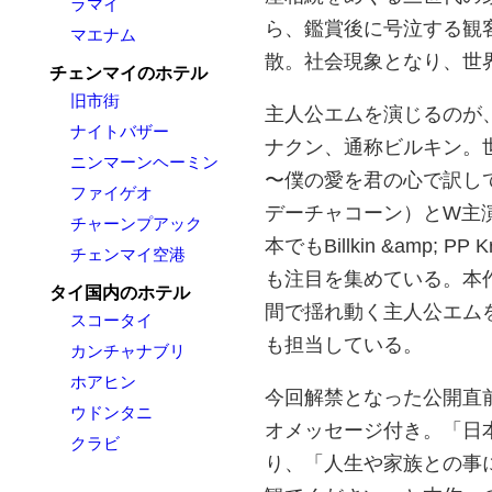
ラマイ
ら、鑑賞後に号泣する観客の
マエナム
散。社会現象となり、世界
チェンマイのホテル
旧市街
主人公エムを演じるのが
ナイトバザー
ナクン、通称ビルキン。世界中で
ニンマーンヘーミン
〜僕の愛を君の心で訳し
ファイゲオ
デーチャコーン）とW主
チャーンプアック
本でもBillkin &amp
チェンマイ空港
も注目を集めている。本
タイ国内のホテル
間で揺れ動く主人公エムを好
スコータイ
も担当している。
カンチャナブリ
ホアヒン
今回解禁となった公開直
ウドンタニ
オメッセージ付き。「日
クラビ
り、「人生や家族との事