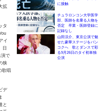
に接触
大拡
チュラロンコン大学医学
部、医師を名乗る人物を
ッタ
否定 卒業・医師登録に
記録なし
ou
山田涼介、東京公演で魅
アイ
せた豪華ステージをバン
コクへ 歌とダンスで彩
、日
る9月26日のタイ初単独
出演で
公演
の狭
の歌唱
ビデ
ま
達と