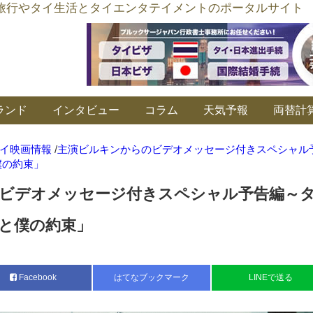
อร์ลิงค์ タイ旅行やタイ生活とタイエンタテイメントのポータルサイト
ランド
インタビュー
コラム
天気予報
両替計
イ映画情報
/
主演ビルキンからのビデオメッセージ付きスペシャル
僕の約束」
ビデオメッセージ付きスペシャル予告編～
と僕の約束」
Facebook
はてなブックマーク
LINEで送る