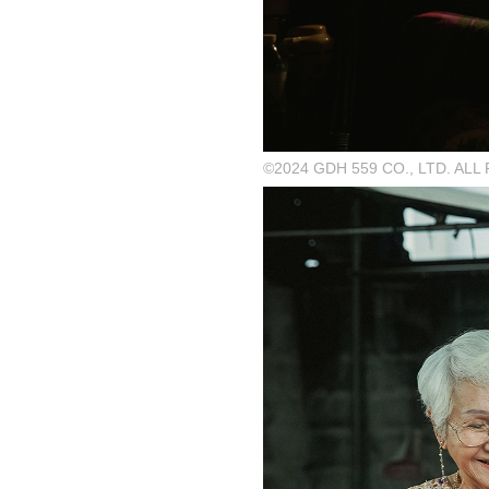
©2024 GDH 559 CO., LTD. AL