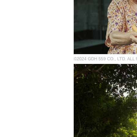
©2024 GDH 559 CO., LTD. AL