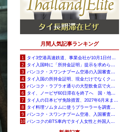
月間人気記事ランキング
タイ3空港高速鉄道、事業会社が10月1日付の契約終了を通知 「現時点での撤退決定ではない」
タイ入国時に「所持金証明」提示を求められる場合も、タイ政府観光庁が外国人旅行者に再周知
バンコク・スワンナプーム空港の入国審査に長蛇の列、SNSで「3～4時間待ち」との投稿が拡散
タイ入国の所持金証明、現金だけでなくクレジットカードや銀行明細も提示可能
バンコク・ラプラオ通りの大型飲食店で火災、27人死亡・多数負傷
タイ、ノービザ60日滞在を終了へ 国・地域別に30日・15日へ再編
タイ人の日本ビザ免除措置、2027年6月末まで延長 不安広がる中でひとまず安堵
タイ料理ソムタムに使うプラーラーを調査へ、大学新入生4,233人が肝吸虫感染
バンコク・スワンナプーム空港、入国審査で2～3時間待ちの時間帯も 審査厳格化と人員不足が影響か
バンコクのBTS車内でタイ人女性と外国人学生グループが口論、騒音めぐる動画が拡散