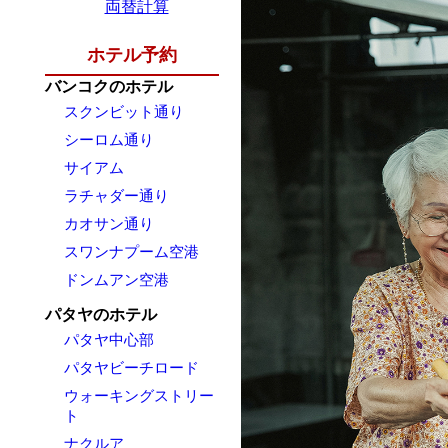
両替計算
ホテル予約
バンコクのホテル
スクンビット通り
シーロム通り
サイアム
ラチャダー通り
カオサン通り
スワンナプーム空港
ドンムアン空港
パタヤのホテル
パタヤ中心部
パタヤビーチロード
ウォーキングストリー
ト
ナクルア