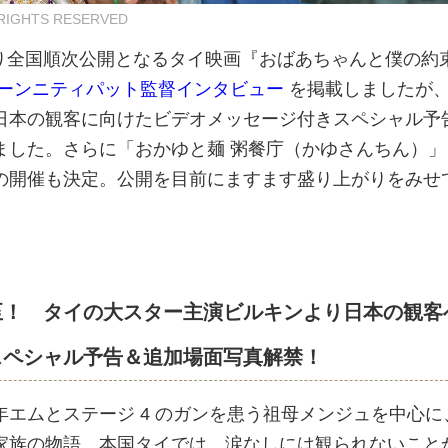
L RIGHTS RESERVED
）より全国順次公開となるタイ映画『おばあちゃんと僕の約
ーンニティパット監督インタビュー
を掲載しましたが
日本の観客に向けたビデオメッセージ付きスペシャル予
ました。さらに「おかゆと麺 粥餐庁（かゆさんちん）」
の開催も決定。公開を目前にますます盛り上がりをみせ
至！ タイの大スター主演ビルキンより日本の観客
スペシャル予告＆追加場面写真解禁！
エムとステージ 4 のガンを患う祖母メンジュを中心に
家族の物語。本国タイでは、涙なしには観られないこと