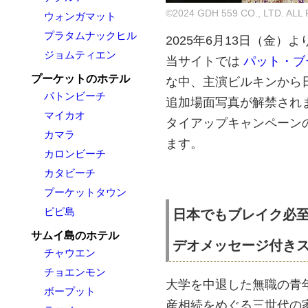
©2024 GDH 559 CO., LTD. AL
ウォンガマット
プラタムナックヒル
2025年6月13日（金
ジョムティエン
当サイトでは
パット・ブ
プーケットのホテル
な中、主演ビルキンから
パトンビーチ
追加場面写真が解禁され
マイカオ
タイアップキャンペーン
カマラ
ます。
カロンビーチ
カタビーチ
プーケットタウン
ピピ島
日本でもブレイク必
サムイ島のホテル
デオメッセージ付き
チャウエン
チョエンモン
大学を中退した無職の⻘年
ボープット
産相続をめぐる三世代の