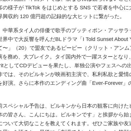
様子が TikTok をはじめとする SNS で若者を中心に
興収約 120 億円超の記録的な大ヒットに繋がった。
、中華系タイ人の俳優で歌手のプッティポン・アッサラ
大反響を呼んだBLドラマ「I Told Sunset About Y
て〜」（20）で盟友であるピーピー（クリット・アンム
演を務め、大ブレイク。タイ国内外で一躍スターとなり
; PP KritとしてCDデビューを果たし、単独公演やフェスへの
作では、そのビルキンが映画初主演で、私利私欲と愛情
演。さらに本作のエンディング曲「Ever-Forever」
前スペシャル予告は、ビルキンから日本の観客に向けた
本の皆さん、こんにちは。ビルキンです」と挨拶から始
について大切なことを教えてくれます。ぜひご家族や友