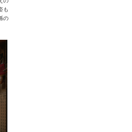
えの
姿も
孫の