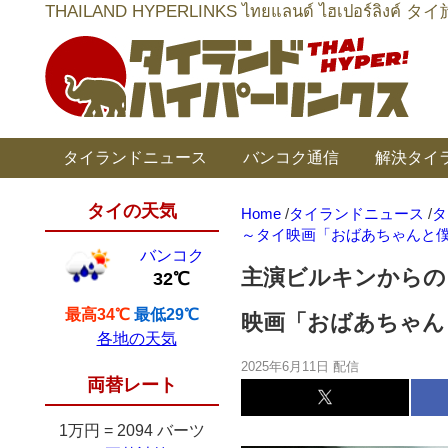
THAILAND HYPERLINKS ไทยแลนด์ ไฮเป
タイランドニュース
バンコク通信
解決タイ
タイの天気
Home
/
タイランドニュース
/
タ
～タイ映画「おばあちゃんと
バンコク
主演ビルキンからの
32℃
最高34℃
最低29℃
映画「おばあちゃん
各地の天気
2025年6月11日 配信
両替レート
1万円
=
2094 バーツ