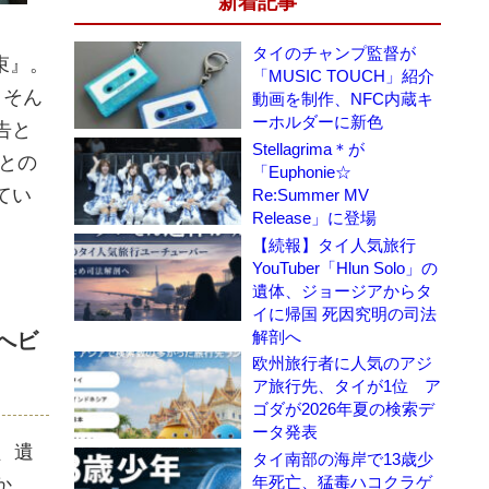
新着記事
タイのチャンプ監督が
束』。
「MUSIC TOUCH」紹介
、そん
動画を制作、NFC内蔵キ
ーホルダーに新色
告と
Stellagrima＊が
との
「Euphonie☆
てい
Re:Summer MV
Release」に登場
【続報】タイ人気旅行
YouTuber「Hlun Solo」の
遺体、ジョージアからタ
イに帰国 死因究明の司法
解剖へ
へビ
欧州旅行者に人気のアジ
ア旅行先、タイが1位 ア
ゴダが2026年夏の検索デ
ータ発表
、遺
タイ南部の海岸で13歳少
年死亡、猛毒ハコクラゲ
か