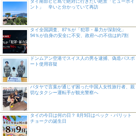
タイ南部ピピ島で絶対に行きたい絶景「ビューポイ
ント」 辛いと分かっていて再訪
タイ全国調査、87％が「犯罪・暴力が深刻化」
94％が自身の安全に不安、政府への不信は約7割
ドンムアン空港でスイス人の男を逮捕、偽造パスポ
ート使用容疑
パタヤで言葉が通じず困った中国人女性旅行者、親
切なタクシー運転手が観光警察へ
タイの今日は何の日？ 8月9日はペック・パリット
チョークの誕生日