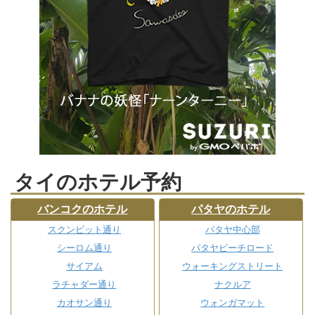
タイのホテル予約
バンコクのホテル
パタヤのホテル
スクンビット通り
パタヤ中心部
シーロム通り
パタヤビーチロード
サイアム
ウォーキングストリート
ラチャダー通り
ナクルア
カオサン通り
ウォンガマット