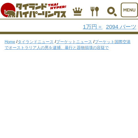
1万円
2094 バーツ
=
Home
/
タイランドニュース
/
プーケットニュース
/
プーケット国際空港
でオーストラリア人の男を逮捕、暴行と器物損壊の容疑で