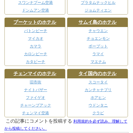
スワンナプーム空港
プラタムナックヒル
ドンムアン空港
ジョムティエン
プーケットのホテル
サムイ島のホテル
パトンビーチ
チャウエン
マイカオ
チョエンモン
カマラ
ボープット
カロンビーチ
ラマイ
カタビーチ
マエナム
チェンマイのホテル
タイ国内のホテル
旧市街
スコータイ
ナイトバザー
カンチャナブリ
ファイゲオ
ホアヒン
チャーンプアック
ウドンタニ
チェンマイ空港
クラビ