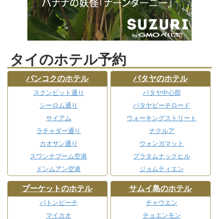
タイのホテル予約
バンコクのホテル
パタヤのホテル
スクンビット通り
パタヤ中心部
シーロム通り
パタヤビーチロード
サイアム
ウォーキングストリート
ラチャダー通り
ナクルア
カオサン通り
ウォンガマット
スワンナプーム空港
プラタムナックヒル
ドンムアン空港
ジョムティエン
プーケットのホテル
サムイ島のホテル
パトンビーチ
チャウエン
マイカオ
チョエンモン