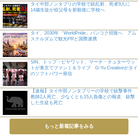
タイ中部ノンタブリの学校で銃乱射、死者9人に
14歳生徒が祖父母を射殺後に学校へ
タイ、2030年「WorldPride」バンコク招致へ アム
ステルダムで観光PRと国際連携
SIN、トップ・ピヤワット、マーチ・チュターウッ
トが東京でファンミ＆ライブ G-Yu Creativeがタイ
のソフトパワー発信
【速報】タイ中部ノンタブリーの学校で銃撃事件
教師2人死亡、少なくとも15人負傷との報道 銃撃
した生徒も死亡
もっと新着記事をみる