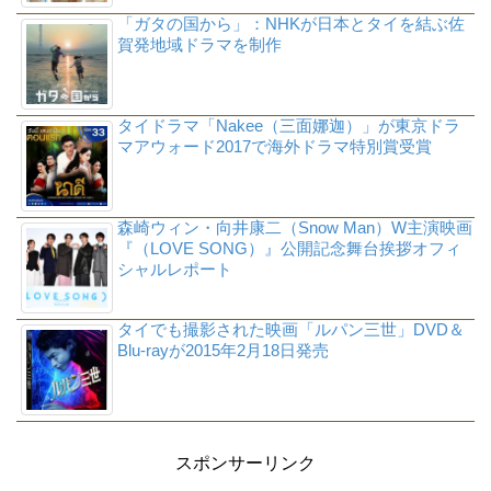
「ガタの国から」：NHKが日本とタイを結ぶ佐
賀発地域ドラマを制作
タイドラマ「Nakee（三面娜迦）」が東京ドラ
マアウォード2017で海外ドラマ特別賞受賞
森崎ウィン・向井康二（Snow Man）W主演映画
『（LOVE SONG）』公開記念舞台挨拶オフィ
シャルレポート
タイでも撮影された映画「ルパン三世」DVD＆
Blu-rayが2015年2月18日発売
スポンサーリンク