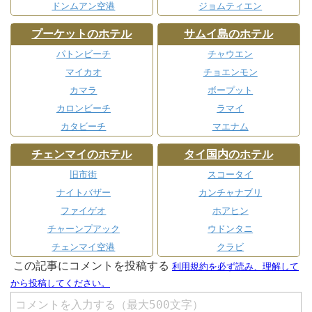
ドンムアン空港
ジョムティエン
プーケットのホテル
サムイ島のホテル
パトンビーチ
チャウエン
マイカオ
チョエンモン
カマラ
ボープット
カロンビーチ
ラマイ
カタビーチ
マエナム
チェンマイのホテル
タイ国内のホテル
旧市街
スコータイ
ナイトバザー
カンチャナブリ
ファイゲオ
ホアヒン
チャーンプアック
ウドンタニ
チェンマイ空港
クラビ