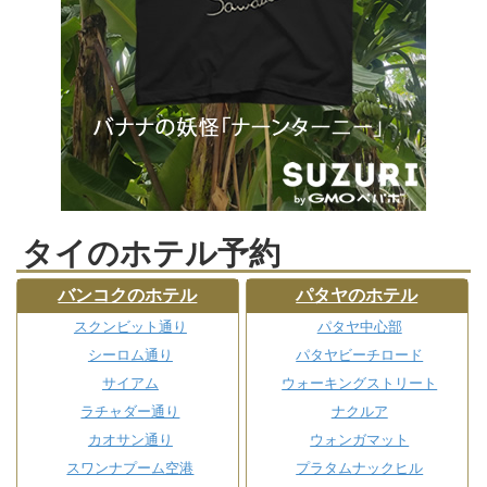
タイのホテル予約
バンコクのホテル
パタヤのホテル
スクンビット通り
パタヤ中心部
シーロム通り
パタヤビーチロード
サイアム
ウォーキングストリート
ラチャダー通り
ナクルア
カオサン通り
ウォンガマット
スワンナプーム空港
プラタムナックヒル