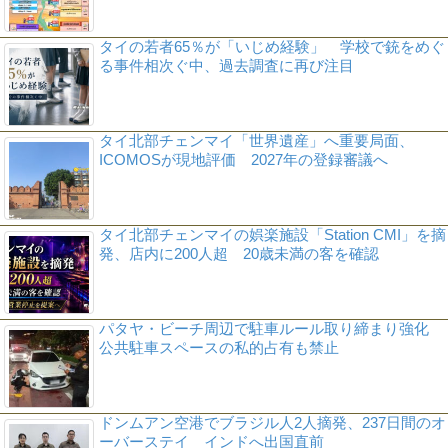
タイの若者65％が「いじめ経験」 学校で銃をめぐ
る事件相次ぐ中、過去調査に再び注目
タイ北部チェンマイ「世界遺産」へ重要局面、
ICOMOSが現地評価 2027年の登録審議へ
タイ北部チェンマイの娯楽施設「Station CMI」を摘
発、店内に200人超 20歳未満の客を確認
パタヤ・ビーチ周辺で駐車ルール取り締まり強化
公共駐車スペースの私的占有も禁止
ドンムアン空港でブラジル人2人摘発、237日間のオ
ーバーステイ インドへ出国直前