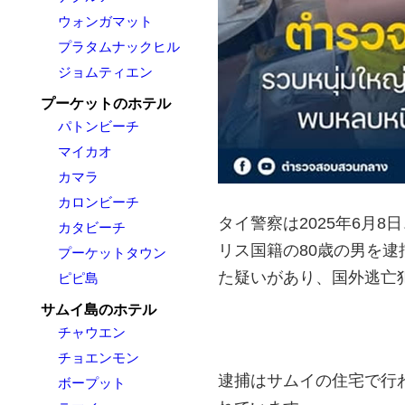
ウォンガマット
プラタムナックヒル
ジョムティエン
プーケットのホテル
パトンビーチ
マイカオ
カマラ
カロンビーチ
タイ警察は2025年6月
カタビーチ
リス国籍の80歳の男を
プーケットタウン
た疑いがあり、国外逃亡
ピピ島
サムイ島のホテル
チャウエン
チョエンモン
逮捕はサムイの住宅で行
ボープット