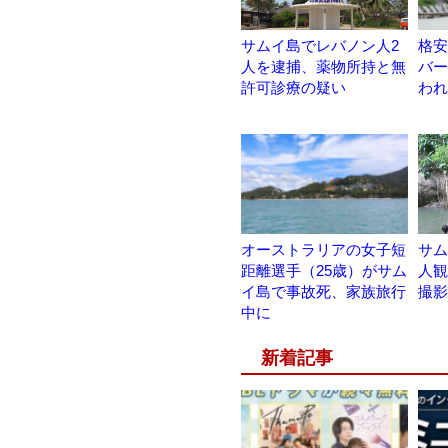
サムイ島でレバノン人2
格安
人を逮捕、薬物所持と無
バー
許可診療の疑い
われ
オーストラリアの女子短
サム
距離選手（25歳）がサム
人観
イ島で事故死、家族旅行
撮影
中に
新着記事