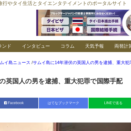
อร์ลิงค์ タイ旅行やタイ生活とタイエンタテイメントのポータルサイト
ランド
インタビュー
コラム
天気予報
両替計
ムイ島ニュース
/
サムイ島に14年潜伏の英国人の男を逮捕、重大犯
伏の英国人の男を逮捕、重大犯罪で国際手配
Facebook
はてなブックマーク
LINEで送る