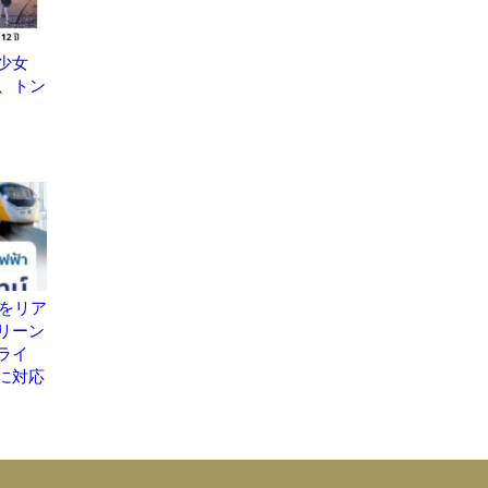
少女
明、トン
置をリア
リーン
ライ
に対応