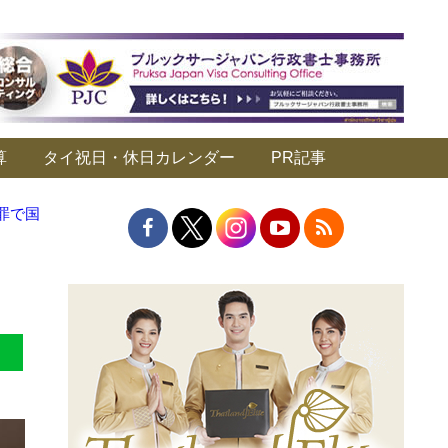
算
タイ祝日・休日カレンダー
PR記事
罪で国