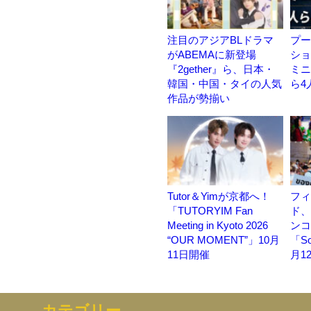
注目のアジアBLドラマ
プー
がABEMAに新登場
ショ
『2gether』ら、日本・
ミニ
韓国・中国・タイの人気
ら4
作品が勢揃い
Tutor＆Yimが京都へ！
フィ
「TUTORYIM Fan
ド、
Meeting in Kyoto 2026
ンコ
“OUR MOMENT”」10月
「So
11日開催
月1
カテゴリー