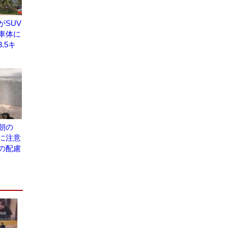
がSUV
車体に
.5キ
朝の
に注意
の配慮