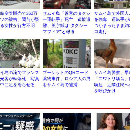
航空券販売で360万
サムイ島「善意のタクシ
サムイ島で外国人
ツの被害、関与が疑
ー運転手」死亡 遺族避
を強奪 運転手が
る女性が行方不明
難、英字紙は“タクシー
つかまったまま約3
マフィア”と報道
ロ走行
イ島の滝でフランス
プーケットのQRコード
サムイ島警察、早
光客が転落死 写真
薬物事件、ロシア人の男
「ニワトリ騒音」
中に足を滑らせる
をサムイ島で逮捕
喚起 近隣住民へ
を呼びかけ