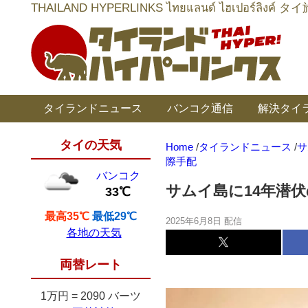
THAILAND HYPERLINKS ไทยแลนด์ ไฮเป
タイランドニュース
バンコク通信
解決タイ
タイの天気
Home
/
タイランドニュース
/
サ
際手配
バンコク
サムイ島に14年潜
33℃
最高35℃
最低29℃
2025年6月8日 配信
各地の天気
両替レート
1万円
=
2090 バーツ