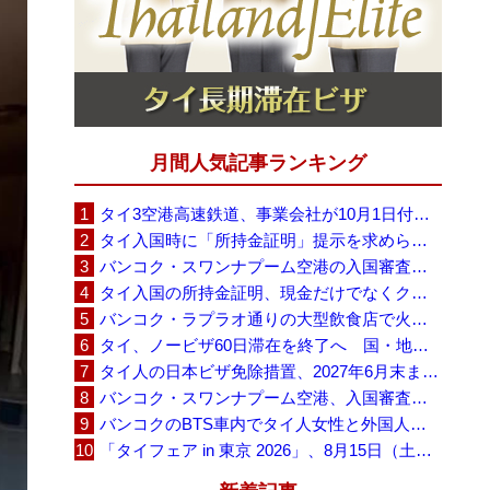
月間人気記事ランキング
タイ3空港高速鉄道、事業会社が10月1日付の契約終了を通知 「現時点での撤退決定ではない」
タイ入国時に「所持金証明」提示を求められる場合も、タイ政府観光庁が外国人旅行者に再周知
バンコク・スワンナプーム空港の入国審査に長蛇の列、SNSで「3～4時間待ち」との投稿が拡散
タイ入国の所持金証明、現金だけでなくクレジットカードや銀行明細も提示可能
バンコク・ラプラオ通りの大型飲食店で火災、27人死亡・多数負傷
タイ、ノービザ60日滞在を終了へ 国・地域別に30日・15日へ再編
タイ人の日本ビザ免除措置、2027年6月末まで延長 不安広がる中でひとまず安堵
バンコク・スワンナプーム空港、入国審査で2～3時間待ちの時間帯も 審査厳格化と人員不足が影響か
バンコクのBTS車内でタイ人女性と外国人学生グループが口論、騒音めぐる動画が拡散
「タイフェア in 東京 2026」、8月15日（土）・16日（日）に代々木公園で開催