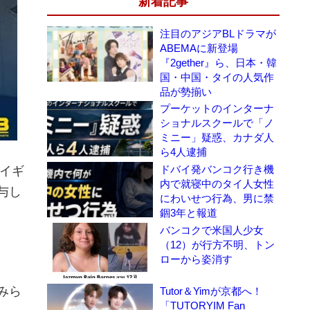
新着記事
注目のアジアBLドラマが
ABEMAに新登場
『2gether』ら、日本・韓
国・中国・タイの人気作
品が勢揃い
プーケットのインターナ
ショナルスクールで「ノ
ミニー」疑惑、カナダ人
ら4人逮捕
ドバイ発バンコク行き機
たイギ
内で就寝中のタイ人女性
与し
にわいせつ行為、男に禁
錮3年と報道
バンコクで米国人少女
（12）が行方不明、トン
ローから姿消す
みら
Tutor＆Yimが京都へ！
「TUTORYIM Fan