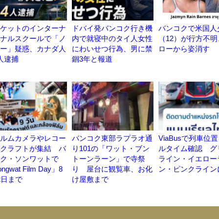
ケットのインターナ
ドバイ発バンコク行き機
バンコクで米国人
ナルスクールで「ノ
内で就寝中のタイ人女性
（12）が行方不
ー」疑惑、カナダ人
にわいせつ行為、男に禁
ローから姿消す
人逮捕
錮3年と報道
ルムカメラやレコー
バンコク東部ラプラオ通
ViaBusで列車位
クラフトが集結 バ
り101の「ワット・ブン
ルタイム確認 グ
ク・ソンワットで
トーンラーン」で寺祭
ライン・イエロー
ngwat Film Day」8
り 屋台に観覧車、お化
ン・ピンクライン
2日まで
け屋敷まで