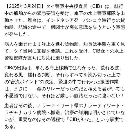
【2025年3月24日】タイ警察中央捜査局（CIB）は、航行
中の船舶からの緊急要請を受け、傘下の水上警察部隊を出
動させた。舞台は、インドネシア発・バンコク港行きの貨
物船。航海の途中で、機関士が突如意識を失うという事態
が発生した。
病人を乗せたまま洋上を進む貨物船。船長は事態を重く見
て、タイ当局に支援を要請。これを受け、CIB傘下の水上
警察部隊が直ちに対応に乗り出した。
CIBの出動は、単なる海上移動ではなかった。荒れる波、
変わる風、揺れる判断。それらすべてを読み切った上で
の“合流ポイント”の決定。緊迫の中で行われた搬送作業
は、まさに――命のリレーだったのだと考える者がいても
不思議ではない。それほど厳しい航路だったに違いない！
患者はその後、ナラーティワート県のナラーティワート・
ラチャナカリン病院へ搬送。治療の詳細は明かされていな
いが、重要なのはその過程で「CIBがいた」という事実で
ある。