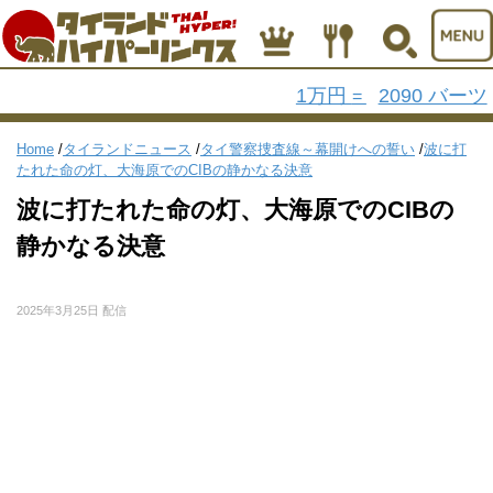
1万円
2090 バーツ
=
Home
/
タイランドニュース
/
タイ警察捜査線～幕開けへの誓い
/
波に打
たれた命の灯、大海原でのCIBの静かなる決意
波に打たれた命の灯、大海原でのCIBの
静かなる決意
2025年3月25日 配信