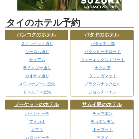
タイのホテル予約
バンコクのホテル
パタヤのホテル
スクンビット通り
パタヤ中心部
シーロム通り
パタヤビーチロード
サイアム
ウォーキングストリート
ラチャダー通り
ナクルア
カオサン通り
ウォンガマット
スワンナプーム空港
プラタムナックヒル
ドンムアン空港
ジョムティエン
プーケットのホテル
サムイ島のホテル
パトンビーチ
チャウエン
マイカオ
チョエンモン
カマラ
ボープット
カロンビーチ
ラマイ