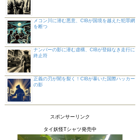
メコン川に潜む悪意、CIBが国境を越えた犯罪網
を断つ
ナンバーの影に潜む虚構、CIBが登録なき走行に
終止符
正義の刃が闇を裂く！CIBが暴いた国際ハッカー
の影
スポンサーリンク
タイ妖怪Tシャツ発売中