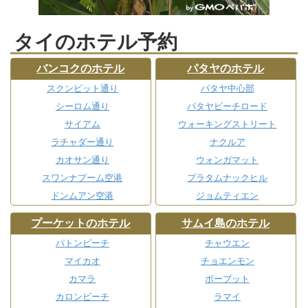
タイのホテル予約
バンコクのホテル
パタヤのホテル
スクンビット通り
パタヤ中心部
シーロム通り
パタヤビーチロード
サイアム
ウォーキングストリート
ラチャダー通り
ナクルア
カオサン通り
ウォンガマット
スワンナプーム空港
プラタムナックヒル
ドンムアン空港
ジョムティエン
プーケットのホテル
サムイ島のホテル
パトンビーチ
チャウエン
マイカオ
チョエンモン
カマラ
ボープット
カロンビーチ
ラマイ