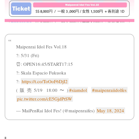
Maipenrai Idol Fes Vol.18
?: 5/31 (Fri)
⏰: OPEN16:45/START17:15
?: Skala Espacio Fukuoka
?:
https://t.co/ToOoF6DjI2
(販売5/19 18:00〜)
#siamdol
#maipenraiidolfes
pic.twitter.com/cE5GjdPtSW
— MaiPenRai Idol Fes! (@maipenraifes)
May 18, 2024