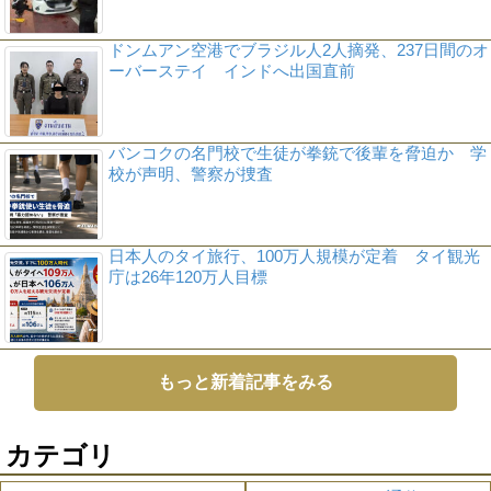
ドンムアン空港でブラジル人2人摘発、237日間のオ
ーバーステイ インドへ出国直前
バンコクの名門校で生徒が拳銃で後輩を脅迫か 学
校が声明、警察が捜査
日本人のタイ旅行、100万人規模が定着 タイ観光
庁は26年120万人目標
もっと新着記事をみる
カテゴリ