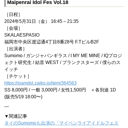
Maipenrai Idol Fes Vol.18
［日程］
2024年5月31日（金） 16:45 – 21:35
［会場］
SKALAESPASIO
福岡市中央区渡辺通4丁目8番28号 F.TビルB2F
［出演者］
Sumomo / ガンジャバンギラス / I MY ME MINE / IQプロジ
ェクト研究生 / 結音 WEST / プランクスターズ / 僕らのス
イッチ
［チケット］
https://siamdol.zaiko.io/item/364563
SS 8,000円 / 一般 3,000円 / 女性1,500円 ＋各別途 1D
(販売5/19 18:00〜)
—
▼関連記事
タイのSumomoも出演の「マイペンライアイドルフェス