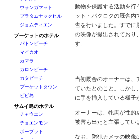
動物を保護する活動を行う
ウォンガマット
ット・パクロクの厩舎内
プラタムナックヒル
告を行いました。すでに
ジョムティエン
の映像が提出されており
プーケットのホテル
す。
パトンビーチ
マイカオ
カマラ
カロンビーチ
カタビーチ
当初厩舎のオーナーは、
プーケットタウン
ていたとのこと。しかし
ピピ島
に手を挿入している様子
サムイ島のホテル
オーナーは、牝馬が性的
チャウエン
被害も出たと主張してい
チョエンモン
ボープット
なお、防犯カメラの映像