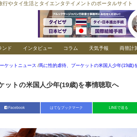
อร์ลิงค์ タイ旅行やタイ生活とタイエンタテイメントのポータルサイト
ランド
インタビュー
コラム
天気予報
両替計
ーケットニュース
/
馬に性的虐待、プーケットの米国人少年(19歳)
ットの米国人少年(19歳)を事情聴取へ
Facebook
はてなブックマーク
LINEで送る