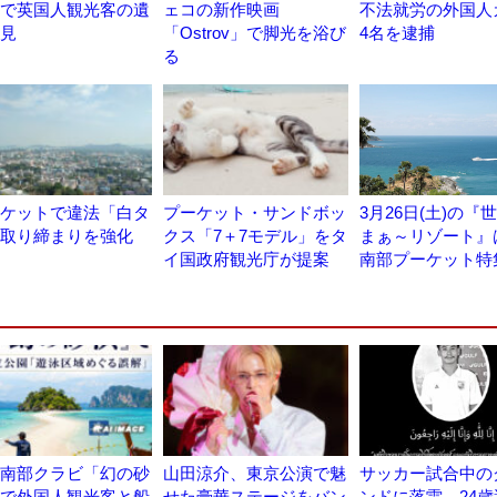
で英国人観光客の遺
ェコの新作映画
不法就労の外国人
見
「Ostrov」で脚光を浴び
4名を逮捕
る
ケットで違法「白タ
プーケット・サンドボッ
3月26日(土)の『
取り締まりを強化
クス「7＋7モデル」をタ
まぁ～リゾート』
イ国政府観光庁が提案
南部プーケット特
南部クラビ「幻の砂
山田涼介、東京公演で魅
サッカー試合中の
で外国人観光客と船
せた豪華ステージをバン
ンドに落雷、24