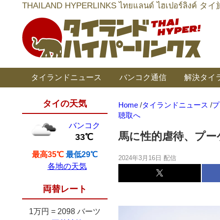
THAILAND HYPERLINKS ไทยแลนด์ ไฮเป
タイランドニュース
バンコク通信
解決タイ
タイの天気
Home
/
タイランドニュース
/
プ
聴取へ
バンコク
馬に性的虐待、プーケ
33℃
最高35℃
最低29℃
2024年3月16日 配信
各地の天気
両替レート
1万円
=
2098 バーツ