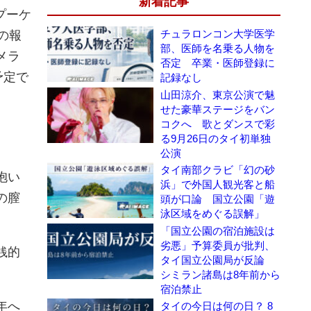
新着記事
プーケ
チュラロンコン大学医学
の報
部、医師を名乗る人物を
メラ
否定 卒業・医師登録に
予定で
記録なし
山田涼介、東京公演で魅
せた豪華ステージをバン
コクへ 歌とダンスで彩
る9月26日のタイ初単独
公演
タイ南部クラビ「幻の砂
抱い
浜」で外国人観光客と船
の膣
頭が口論 国立公園「遊
泳区域をめぐる誤解」
「国立公園の宿泊施設は
劣悪」予算委員が批判、
銭的
タイ国立公園局が反論
シミラン諸島は8年前から
宿泊禁止
年へ
タイの今日は何の日？ 8