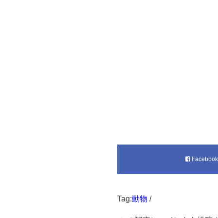
Faceboo
Tag:
動物
/