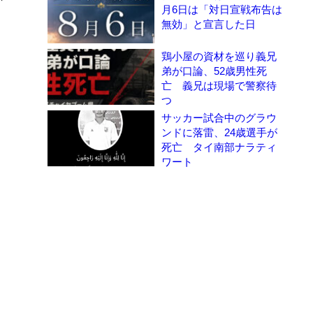
月6日は「対日宣戦布告は
無効」と宣言した日
鶏小屋の資材を巡り義兄
弟が口論、52歳男性死
亡 義兄は現場で警察待
つ
サッカー試合中のグラウ
ンドに落雷、24歳選手が
死亡 タイ南部ナラティ
ワート