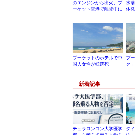
のエンジンから出火、プ
水溝
ーケット空港で離陸中に
体発
プーケットのホテルで中
プー
国人女性が転落死
ク」
新着記事
チュラロンコン大学医学
タイ
部、医師を名乗る人物を
浜」