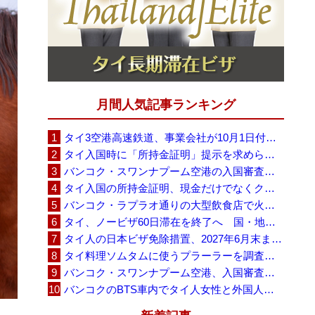
月間人気記事ランキング
タイ3空港高速鉄道、事業会社が10月1日付の契約終了を通知 「現時点での撤退決定ではない」
タイ入国時に「所持金証明」提示を求められる場合も、タイ政府観光庁が外国人旅行者に再周知
バンコク・スワンナプーム空港の入国審査に長蛇の列、SNSで「3～4時間待ち」との投稿が拡散
タイ入国の所持金証明、現金だけでなくクレジットカードや銀行明細も提示可能
バンコク・ラプラオ通りの大型飲食店で火災、27人死亡・多数負傷
タイ、ノービザ60日滞在を終了へ 国・地域別に30日・15日へ再編
タイ人の日本ビザ免除措置、2027年6月末まで延長 不安広がる中でひとまず安堵
タイ料理ソムタムに使うプラーラーを調査へ、大学新入生4,233人が肝吸虫感染
バンコク・スワンナプーム空港、入国審査で2～3時間待ちの時間帯も 審査厳格化と人員不足が影響か
バンコクのBTS車内でタイ人女性と外国人学生グループが口論、騒音めぐる動画が拡散