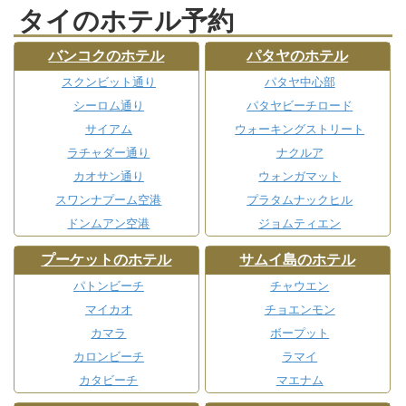
タイのホテル予約
バンコクのホテル
パタヤのホテル
スクンビット通り
パタヤ中心部
シーロム通り
パタヤビーチロード
サイアム
ウォーキングストリート
ラチャダー通り
ナクルア
カオサン通り
ウォンガマット
スワンナプーム空港
プラタムナックヒル
ドンムアン空港
ジョムティエン
プーケットのホテル
サムイ島のホテル
パトンビーチ
チャウエン
マイカオ
チョエンモン
カマラ
ボープット
カロンビーチ
ラマイ
カタビーチ
マエナム