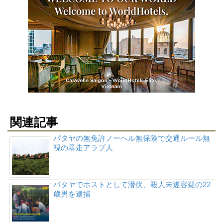
関連記事
パタヤの無免許ノーヘル無保険で交通ルール無
視の暴走アラブ人
パタヤでホストとして潜伏、殺人未遂容疑の22
歳男を逮捕