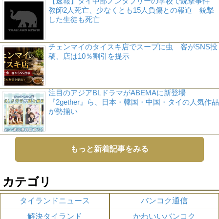
【速報】タイ中部ノンタブリーの学校で銃撃事件
教師2人死亡、少なくとも15人負傷との報道 銃撃
した生徒も死亡
チェンマイのタイスキ店でスープに虫 客がSNS投
稿、店は10％割引を提示
注目のアジアBLドラマがABEMAに新登場
『2gether』ら、日本・韓国・中国・タイの人気作品
が勢揃い
もっと新着記事をみる
カテゴリ
タイランドニュース
バンコク通信
解決タイランド
かわいいバンコク