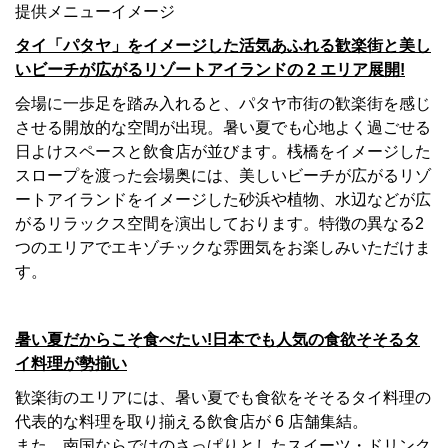
提供メニューイメージ
タイ「パタヤ」をイメージした活気あふれる歓楽街と美し
いビーチが広がるリゾートアイランドの 2 エリア展開!
会場に一歩足を踏み入れると、パタヤ市街の歓楽街を感じ
させる開放的な空間が出現。暑い夏でも心地よく過ごせる
日よけスペースと飲食店が並びます。桟橋をイメージした
スロープを渡った会場奥には、美しいビーチが広がるリゾ
ートアイランドをイメージした砂浜や植物、水辺などが広
がるリラックス空間を演出しております。特徴の異なる2
つのエリアでエキゾチックな雰囲気をお楽しみいただけま
す。
暑い夏だからこそ食べたい!日本でも人気の食欲そそるタ
イ料理が勢揃い
歓楽街のエリアには、暑い夏でも食欲をそそるタイ料理の
代表的な料理を取り揃える飲食店が 6 店舗集結。
また、南国ならではのさっぱりとしたスイーツ・ドリンク