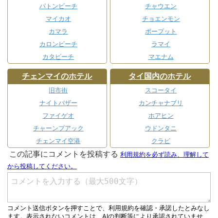
パトンビーチ
チャウエン
マイカオ
チョエンモン
カマラ
ボープット
カロンビーチ
ラマイ
カタビーチ
マエナム
チェンマイのホテル
タイ国内のホテル
旧市街
スコータイ
ナイトバザー
カンチャナブリ
ファイゲオ
ホアヒン
チャーンプアック
ウドンタニ
チェンマイ空港
クラビ