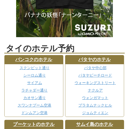
タイのホテル予約
バンコクのホテル
パタヤのホテル
スクンビット通り
パタヤ中心部
シーロム通り
パタヤビーチロード
サイアム
ウォーキングストリート
ラチャダー通り
ナクルア
カオサン通り
ウォンガマット
スワンナプーム空港
プラタムナックヒル
ドンムアン空港
ジョムティエン
プーケットのホテル
サムイ島のホテル