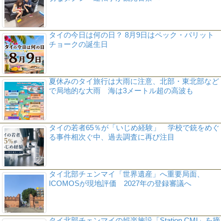
タイの今日は何の日？ 8月9日はペック・パリット
チョークの誕生日
夏休みのタイ旅行は大雨に注意、北部・東北部など
で局地的な大雨 海は3メートル超の高波も
タイの若者65％が「いじめ経験」 学校で銃をめぐ
る事件相次ぐ中、過去調査に再び注目
タイ北部チェンマイ「世界遺産」へ重要局面、
ICOMOSが現地評価 2027年の登録審議へ
タイ北部チェンマイの娯楽施設「Station CMI」を摘