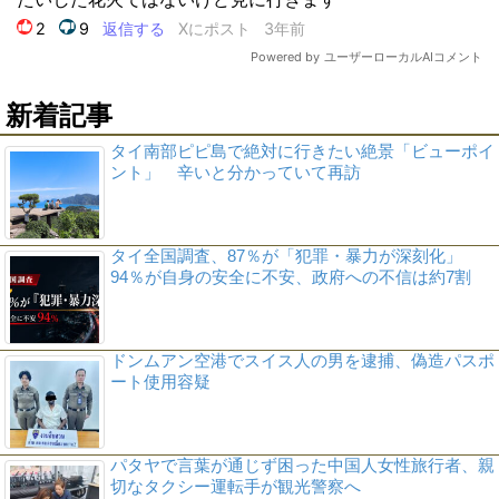
新着記事
タイ南部ピピ島で絶対に行きたい絶景「ビューポイ
ント」 辛いと分かっていて再訪
タイ全国調査、87％が「犯罪・暴力が深刻化」
94％が自身の安全に不安、政府への不信は約7割
ドンムアン空港でスイス人の男を逮捕、偽造パスポ
ート使用容疑
パタヤで言葉が通じず困った中国人女性旅行者、親
切なタクシー運転手が観光警察へ