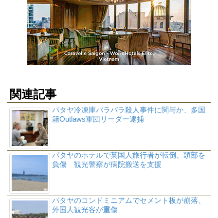
関連記事
パタヤ冷凍庫バラバラ殺人事件に関与か、多国
籍Outlaws軍団リーダー逮捕
パタヤのホテルで英国人旅行者が転倒、頭部を
負傷 観光警察が病院搬送を支援
パタヤのコンドミニアムでセメント板が崩落、
外国人観光客が重傷