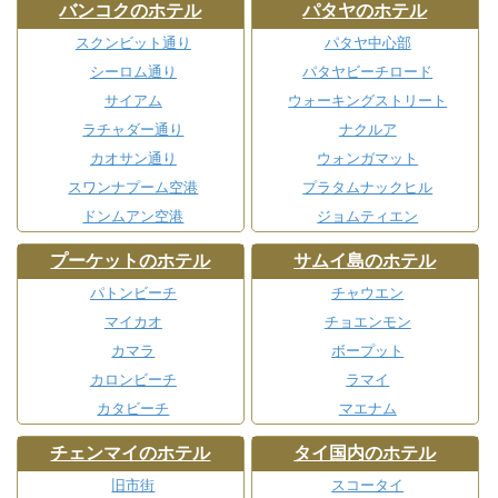
バンコクのホテル
パタヤのホテル
スクンビット通り
パタヤ中心部
シーロム通り
パタヤビーチロード
サイアム
ウォーキングストリート
ラチャダー通り
ナクルア
カオサン通り
ウォンガマット
スワンナプーム空港
プラタムナックヒル
ドンムアン空港
ジョムティエン
プーケットのホテル
サムイ島のホテル
パトンビーチ
チャウエン
マイカオ
チョエンモン
カマラ
ボープット
カロンビーチ
ラマイ
カタビーチ
マエナム
チェンマイのホテル
タイ国内のホテル
旧市街
スコータイ