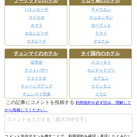
プーケットのホテル
サムイ島のホテル
パトンビーチ
チャウエン
マイカオ
チョエンモン
カマラ
ボープット
カロンビーチ
ラマイ
カタビーチ
マエナム
チェンマイのホテル
タイ国内のホテル
旧市街
スコータイ
ナイトバザー
カンチャナブリ
ファイゲオ
ホアヒン
チャーンプアック
ウドンタニ
チェンマイ空港
クラビ