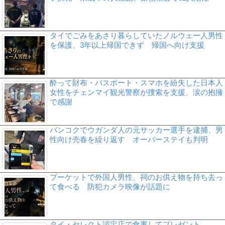
タイでごみをあさり暮らしていたノルウェー人男性
を保護、3年以上帰国できず 帰国へ向け支援
酔って財布・パスポート・スマホを紛失した日本人
女性をチェンマイ観光警察が捜索を支援、涙の抱擁
で感謝
バンコクでウガンダ人の元サッカー選手を逮捕、男
性向け売春を繰り返す オーバーステイも判明
プーケットで外国人男性、祠のお供え物を持ち去っ
て食べる 防犯カメラ映像が話題に
タイ・セレクト認定店で食事してプレゼント