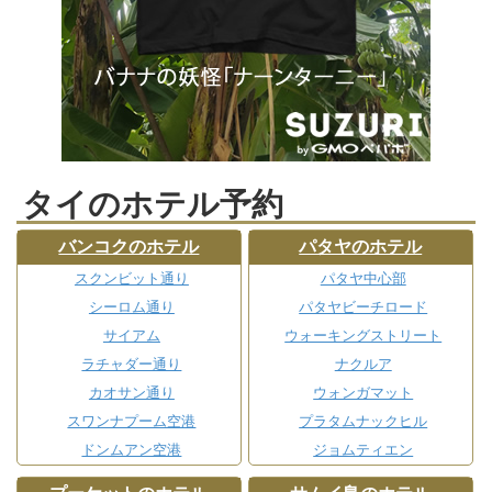
タイのホテル予約
バンコクのホテル
パタヤのホテル
スクンビット通り
パタヤ中心部
シーロム通り
パタヤビーチロード
サイアム
ウォーキングストリート
ラチャダー通り
ナクルア
カオサン通り
ウォンガマット
スワンナプーム空港
プラタムナックヒル
ドンムアン空港
ジョムティエン