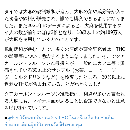
タイでは大麻の規制緩和が進み、大麻の葉や成分等が入っ
た食品や飲料が販売され、誰でも購入できるようになりま
した。また2021年のデータによると、大麻を使用するタ
イ人の数が前年のほぼ2倍となり、18歳以上の約189万人
が大麻を使用しているとのことです。
規制緩和が進む一方で、多くの医師や薬物研究者は、THC
の影響等について懸念するようになりました。そこでクア
カールン・クルーソン准教授らが、一般的にカフェ等で販
売されている30以上のサンプル（お茶、コーヒー、ソー
ダ、ミルクドリンクなど）を検査したところ、30％以上に
過剰なTHCが含まれていることがわかりました。
クアカールン・クルーソン准教授は、利点が多いと言われ
る大麻にも、マイナス面があることは否定できないと注意
を呼び掛けています。
■
จุฬาฯ วิจัยพบปริมาณสาร THC ในเครื่องดื่มกัญชาเกิน
กำหนด เตือนผู้บริโภคระวัง จี้รัฐควบคุม