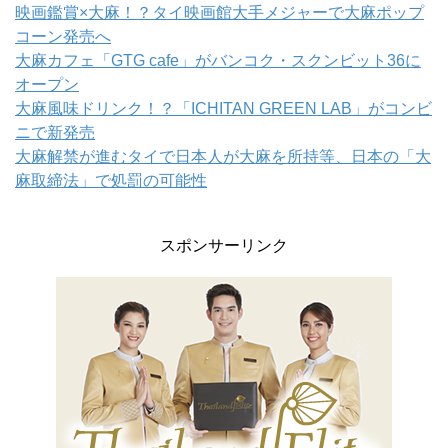
映画鑑賞×大麻！？タイ映画館大手メジャーで大麻ポップ
コーン発売へ
大麻カフェ「GTG cafe」がバンコク・スクンビット36に
オープン
大麻風味ドリンク！？「ICHITAN GREEN LAB」がコンビ
ニで新発売
大麻解禁が進むタイで日本人が大麻を所持等、日本の「大
麻取締法」で処罰の可能性
スポンサーリンク