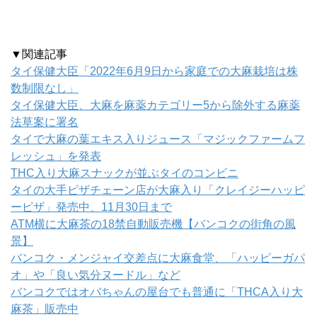
▼関連記事
タイ保健大臣「2022年6月9日から家庭での大麻栽培は株
数制限なし」
タイ保健大臣、大麻を麻薬カテゴリー5から除外する麻薬
法草案に署名
タイで大麻の葉エキス入りジュース「マジックファームフ
レッシュ」を発表
THC入り大麻スナックが並ぶタイのコンビニ
タイの大手ピザチェーン店が大麻入り「クレイジーハッピ
ーピザ」発売中、11月30日まで
ATM横に大麻茶の18禁自動販売機【バンコクの街角の風
景】
バンコク・メンジャイ交差点に大麻食堂、「ハッピーガパ
オ」や「良い気分ヌードル」など
バンコクではオバちゃんの屋台でも普通に「THCA入り大
麻茶」販売中