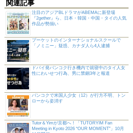
関連記事
注目のアジアBLドラマがABEMAに新登場
『2gether』ら、日本・韓国・中国・タイの人気
作品が勢揃い
プーケットのインターナショナルスクールで
「ノミニー」疑惑、カナダ人ら4人逮捕
ドバイ発バンコク行き機内で就寝中のタイ人女
性にわいせつ行為、男に禁錮3年と報道
バンコクで米国人少女（12）が行方不明、トン
ローから姿消す
Tutor＆Yimが京都へ！「TUTORYIM Fan
Meeting in Kyoto 2026 “OUR MOMENT”」10月