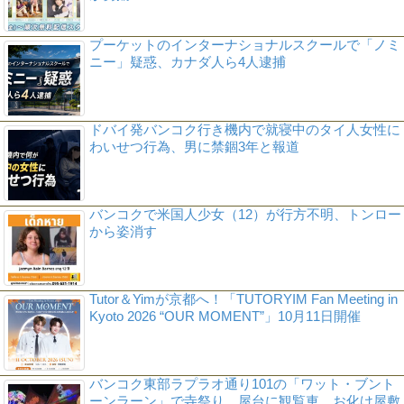
プーケットのインターナショナルスクールで「ノミ
ニー」疑惑、カナダ人ら4人逮捕
ドバイ発バンコク行き機内で就寝中のタイ人女性に
わいせつ行為、男に禁錮3年と報道
バンコクで米国人少女（12）が行方不明、トンロー
から姿消す
Tutor＆Yimが京都へ！「TUTORYIM Fan Meeting in
Kyoto 2026 “OUR MOMENT”」10月11日開催
バンコク東部ラプラオ通り101の「ワット・ブント
ーンラーン」で寺祭り 屋台に観覧車、お化け屋敷