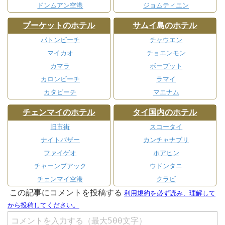
ドンムアン空港
ジョムティエン
プーケットのホテル
サムイ島のホテル
パトンビーチ
チャウエン
マイカオ
チョエンモン
カマラ
ボープット
カロンビーチ
ラマイ
カタビーチ
マエナム
チェンマイのホテル
タイ国内のホテル
旧市街
スコータイ
ナイトバザー
カンチャナブリ
ファイゲオ
ホアヒン
チャーンプアック
ウドンタニ
チェンマイ空港
クラビ