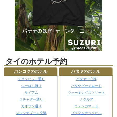
タイのホテル予約
バンコクのホテル
パタヤのホテル
スクンビット通り
パタヤ中心部
シーロム通り
パタヤビーチロード
サイアム
ウォーキングストリート
ラチャダー通り
ナクルア
カオサン通り
ウォンガマット
スワンナプーム空港
プラタムナックヒル