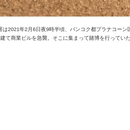
は2021年2月6日夜9時半頃、バンコク都プラナコーン
階建て商業ビルを急襲。そこに集まって賭博を行っていた