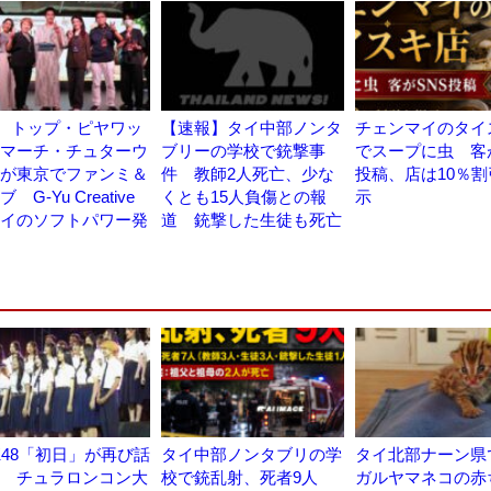
N、トップ・ピヤワッ
【速報】タイ中部ノンタ
チェンマイのタイ
マーチ・チュターウ
ブリーの学校で銃撃事
でスープに虫 客
が東京でファンミ＆
件 教師2人死亡、少な
投稿、店は10％
 G-Yu Creative
くとも15人負傷との報
示
イのソフトパワー発
道 銃撃した生徒も死亡
K48「初日」が再び話
タイ中部ノンタブリの学
タイ北部ナーン県
 チュラロンコン大
校で銃乱射、死者9人
ガルヤマネコの赤