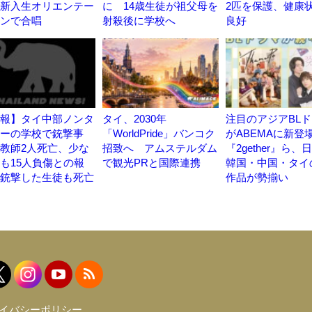
新入生オリエンテー
に 14歳生徒が祖父母を
2匹を保護、健康
ンで合唱
射殺後に学校へ
良好
報】タイ中部ノンタ
タイ、2030年
注目のアジアBL
ーの学校で銃撃事
「WorldPride」バンコク
がABEMAに新登
教師2人死亡、少な
招致へ アムステルダム
『2gether』ら、
も15人負傷との報
で観光PRと国際連携
韓国・中国・タイ
銃撃した生徒も死亡
作品が勢揃い
イバシーポリシー