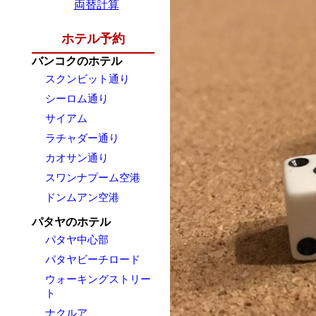
両替計算
ホテル予約
バンコクのホテル
スクンビット通り
シーロム通り
サイアム
ラチャダー通り
カオサン通り
スワンナプーム空港
ドンムアン空港
パタヤのホテル
パタヤ中心部
パタヤビーチロード
ウォーキングストリー
ト
ナクルア