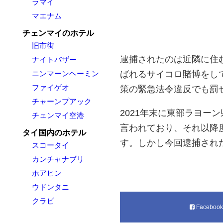
ラマイ
マエナム
チェンマイのホテル
旧市街
逮捕されたのは近隣に住む
ナイトバザー
ニンマーンヘーミン
ばれるサイコロ賭博をし
ファイゲオ
策の緊急法令違反でも罰
チャーンプアック
2021年末に東部ラヨー
チェンマイ空港
言われており、それ以降
タイ国内のホテル
す。しかし今回逮捕され
スコータイ
カンチャナブリ
ホアヒン
ウドンタニ
クラビ
Faceboo