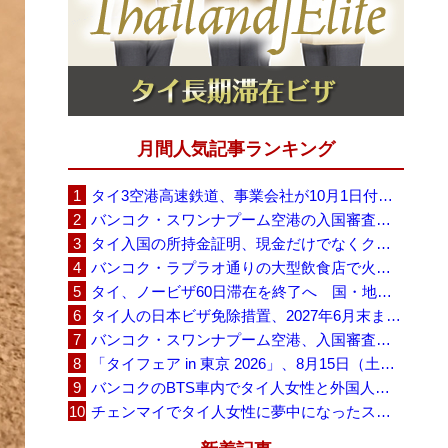
月間人気記事ランキング
タイ3空港高速鉄道、事業会社が10月1日付の契約終了を通知 「現時点での撤退決定ではない」
バンコク・スワンナプーム空港の入国審査に長蛇の列、SNSで「3～4時間待ち」との投稿が拡散
タイ入国の所持金証明、現金だけでなくクレジットカードや銀行明細も提示可能
バンコク・ラプラオ通りの大型飲食店で火災、27人死亡・多数負傷
タイ、ノービザ60日滞在を終了へ 国・地域別に30日・15日へ再編
タイ人の日本ビザ免除措置、2027年6月末まで延長 不安広がる中でひとまず安堵
バンコク・スワンナプーム空港、入国審査で2～3時間待ちの時間帯も 審査厳格化と人員不足が影響か
「タイフェア in 東京 2026」、8月15日（土）・16日（日）に代々木公園で開催
バンコクのBTS車内でタイ人女性と外国人学生グループが口論、騒音めぐる動画が拡散
チェンマイでタイ人女性に夢中になったスウェーデン人男性、全財産を失い捨てられる