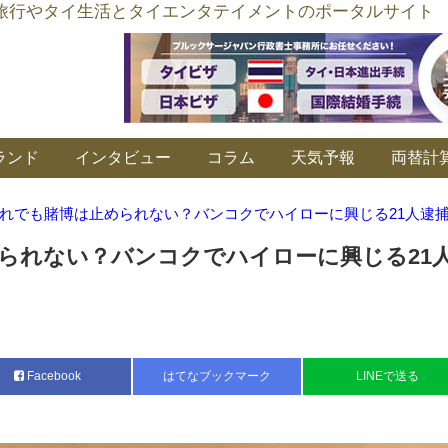
อร์ลิงค์ タイ旅行やタイ生活とタイエンタテイメントのポータルサイト
ランド
インタビュー
コラム
天気予報
両替計
れでも賭博は止められない？バンコクでハイローに興じる21人逮
られない？バンコクでハイローに興じる21
Facebook
はてなブックマーク
LINEで送る