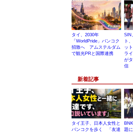
タイ、2030年
SI
「WorldPride」バンコク
ト、
招致へ アムステルダム
ット
で観光PRと国際連携
ライブ
がタ
信
新着記事
タイ王子、日本人女性と
BN
バンコクを歩く 「友達
題に