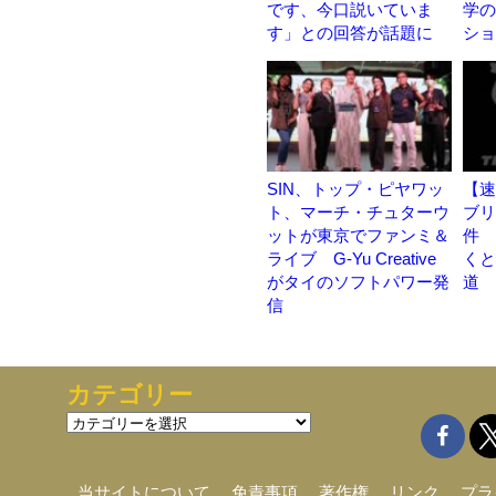
です、今口説いていま
学の
す」との回答が話題に
ショ
SIN、トップ・ピヤワッ
【速
ト、マーチ・チュターウ
ブリ
ットが東京でファンミ＆
件 
ライブ G-Yu Creative
くと
がタイのソフトパワー発
道 
信
カテゴリー
カ
テ
ゴ
リ
当サイトについて
免責事項
著作権
リンク
プラ