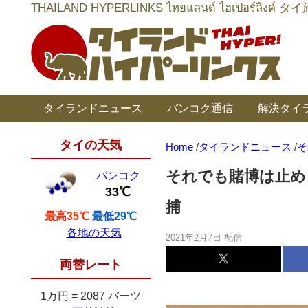
THAILAND HYPERLINKS ไทยแลนด์ ไฮเป
タイランドニュース
バンコク通信
解決タイ
タイの天気
Home
/
タイランドニュース
/
そ
それでも賭博は止め
バンコク
33℃
捕
最高35℃
最低29℃
各地の天気
2021年2月7日 配信
両替レート
1万円
=
2087 バーツ