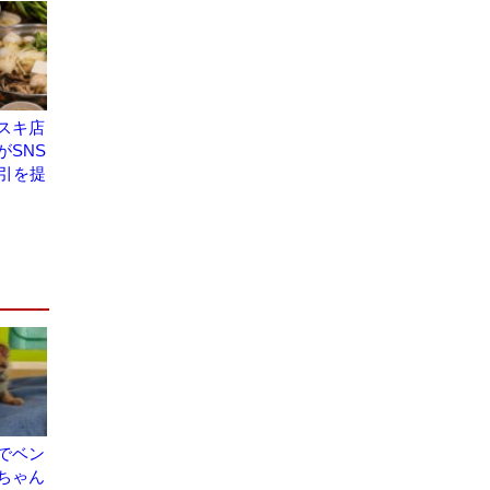
スキ店
がSNS
割引を提
でベン
ちゃん