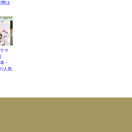
状態は
ドラマ
場
日本・
の人気