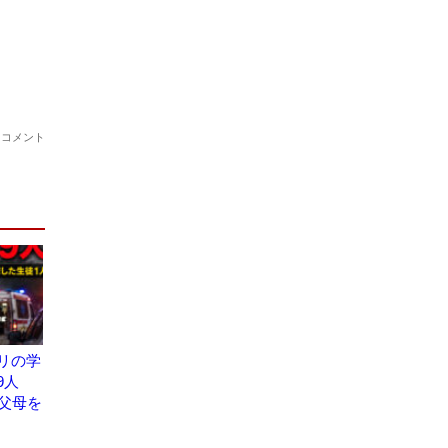
リの学
9人
祖父母を