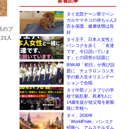
新着記事
タイ北部ナーン県でベン
ガルヤマネコの赤ちゃん2
匹を保護、健康状態は良
区のブ
好
21人
タイ王子、日本人女性と
バンコクを歩く 「友達
です、今口説いていま
す」との回答が話題に
BNK48「初日」が再び話
題に チュラロンコン大
学の新入生オリエンテー
ションで合唱
タイ中部ノンタブリの学
校で銃乱射、死者9人に
14歳生徒が祖父母を射殺
後に学校へ
タイ、2030年
「WorldPride」バンコク
招致へ アムステルダム