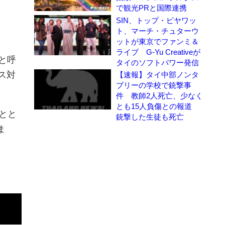
で観光PRと国際連携
SIN、トップ・ピヤワッ
ト、マーチ・チュターウ
ットが東京でファンミ＆
ライブ G-Yu Creativeが
）と呼
タイのソフトパワー発信
ス対
【速報】タイ中部ノンタ
ブリーの学校で銃撃事
件 教師2人死亡、少なく
とも15人負傷との報道
とと
銃撃した生徒も死亡
ま