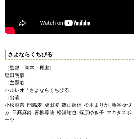
さよならくちびる
［監督・脚本・原案］
塩田明彦
［主題歌］
ハルレオ「さよならくちびる」
［出演］
小松菜奈 門脇麦 成田凌 篠山輝信 松本まりか 新谷ゆづ
み 日髙麻鈴 青柳尊哉 松浦祐也 篠原ゆき子 マキタスポ
ーツ