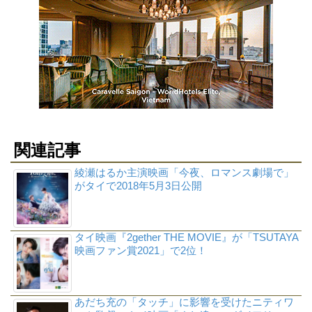
関連記事
綾瀬はるか主演映画「今夜、ロマンス劇場で」
がタイで2018年5月3日公開
タイ映画『2gether THE MOVIE』が「TSUTAYA
映画ファン賞2021」で2位！
あだち充の「タッチ」に影響を受けたニティワ