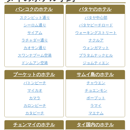
バンコクのホテル
パタヤのホテル
スクンビット通り
パタヤ中心部
シーロム通り
パタヤビーチロード
サイアム
ウォーキングストリート
ラチャダー通り
ナクルア
カオサン通り
ウォンガマット
スワンナプーム空港
プラタムナックヒル
ドンムアン空港
ジョムティエン
プーケットのホテル
サムイ島のホテル
パトンビーチ
チャウエン
マイカオ
チョエンモン
カマラ
ボープット
カロンビーチ
ラマイ
カタビーチ
マエナム
チェンマイのホテル
タイ国内のホテル