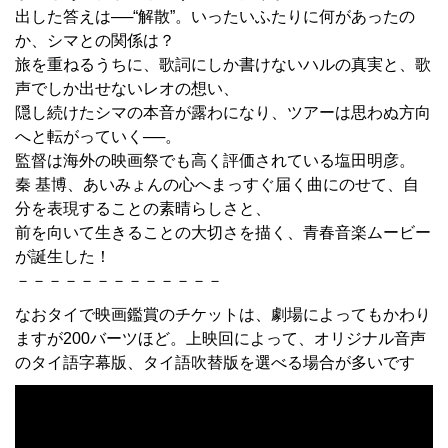
出した答えは──“解散”。いったいふたりに何があったの
か、シマとの関係は？
旅を重ねるうちに、歌詞にしか書けないハルの真実と、歌
声でしか出せないレオの想い、
隠し続けたシマの本音が露わになり、ツアーは思わぬ方向
へと転がっていく──。
監督は海外の映画祭でも高く評価されている塩田明彦。
秦 基博、あいみょんの心へまっすぐ届く曲にのせて、自
分を表現することの素晴らしさと、
前を向いて生きることの大切さを描く、青春音楽ムービー
が誕生した！
－－－－－－－－－－－－－
なおタイで映画鑑賞のチケットは、劇場によってもかわり
ますが200バーツほど。上映回によって、オリジナル音声
のタイ語字幕版、タイ語吹替版を選べる場合が多いです