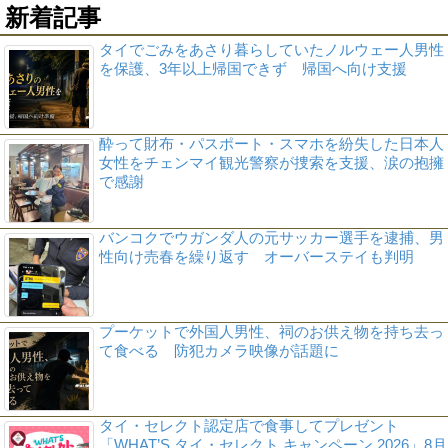
新着記事
タイでごみをあさり暮らしていたノルウェー人男性
を保護、3年以上帰国できず 帰国へ向け支援
酔って財布・パスポート・スマホを紛失した日本人
女性をチェンマイ観光警察が捜索を支援、涙の抱擁
で感謝
バンコクでウガンダ人の元サッカー選手を逮捕、男
性向け売春を繰り返す オーバーステイも判明
プーケットで外国人男性、祠のお供え物を持ち去っ
て食べる 防犯カメラ映像が話題に
タイ・セレクト認定店で食事してプレゼント
「WHAT’S タイ・セレクト キャンペーン 2026」8月