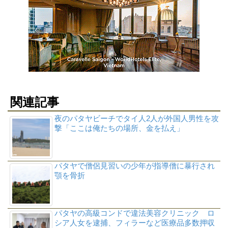
関連記事
夜のパタヤビーチでタイ人2人が外国人男性を攻
撃「ここは俺たちの場所、金を払え」
パタヤで僧侶見習いの少年が指導僧に暴行され
顎を骨折
パタヤの高級コンドで違法美容クリニック ロ
シア人女を逮捕、フィラーなど医療品多数押収