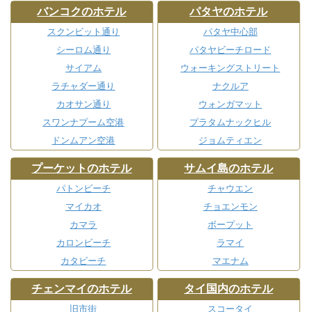
バンコクのホテル
パタヤのホテル
スクンビット通り
パタヤ中心部
シーロム通り
パタヤビーチロード
サイアム
ウォーキングストリート
ラチャダー通り
ナクルア
カオサン通り
ウォンガマット
スワンナプーム空港
プラタムナックヒル
ドンムアン空港
ジョムティエン
プーケットのホテル
サムイ島のホテル
パトンビーチ
チャウエン
マイカオ
チョエンモン
カマラ
ボープット
カロンビーチ
ラマイ
カタビーチ
マエナム
チェンマイのホテル
タイ国内のホテル
旧市街
スコータイ