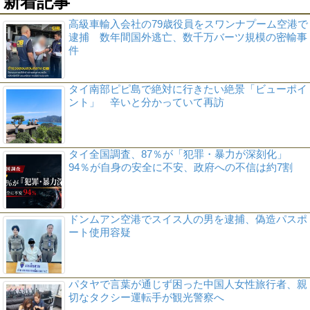
新着記事
高級車輸入会社の79歳役員をスワンナプーム空港で
逮捕 数年間国外逃亡、数千万バーツ規模の密輸事
件
タイ南部ピピ島で絶対に行きたい絶景「ビューポイ
ント」 辛いと分かっていて再訪
タイ全国調査、87％が「犯罪・暴力が深刻化」
94％が自身の安全に不安、政府への不信は約7割
ドンムアン空港でスイス人の男を逮捕、偽造パスポ
ート使用容疑
パタヤで言葉が通じず困った中国人女性旅行者、親
切なタクシー運転手が観光警察へ