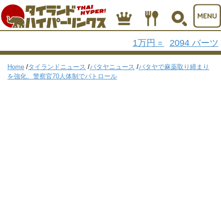
1万円
2094 バーツ
=
Home
/
タイランドニュース
/
パタヤニュース
/
パタヤで麻薬取り締まり
を強化、警察官70人体制でパトロール