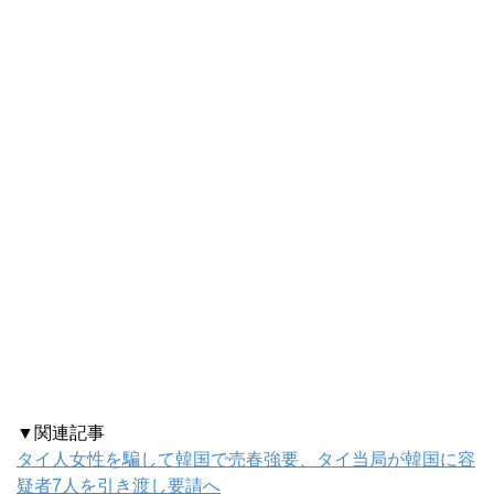
▼関連記事
タイ人女性を騙して韓国で売春強要、タイ当局が韓国に容
疑者7人を引き渡し要請へ