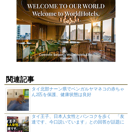
関連記事
タイ北部ナーン県でベンガルヤマネコの赤ちゃ
ん2匹を保護、健康状態は良好
タイ王子、日本人女性とバンコクを歩く 「友
達です、今口説いています」との回答が話題に