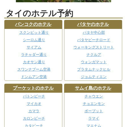
タイのホテル予約
バンコクのホテル
パタヤのホテル
スクンビット通り
パタヤ中心部
シーロム通り
パタヤビーチロード
サイアム
ウォーキングストリート
ラチャダー通り
ナクルア
カオサン通り
ウォンガマット
スワンナプーム空港
プラタムナックヒル
ドンムアン空港
ジョムティエン
プーケットのホテル
サムイ島のホテル
パトンビーチ
チャウエン
マイカオ
チョエンモン
カマラ
ボープット
カロンビーチ
ラマイ
カタビーチ
マエナム