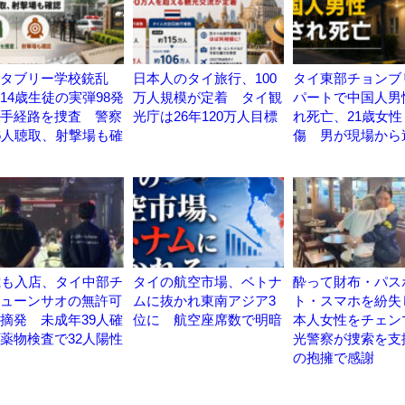
タブリー学校銃乱
日本人のタイ旅行、100
タイ東部チョンブ
14歳生徒の実弾98発
万人規模が定着 タイ観
パートで中国人男
手経路を捜査 警察
光庁は26年120万人目標
れ死亡、21歳女性
6人聴取、射撃場も確
傷 男が現場から
歳も入店、タイ中部チ
タイの航空市場、ベトナ
酔って財布・パス
ューンサオの無許可
ムに抜かれ東南アジア3
ト・スマホを紛失
摘発 未成年39人確
位に 航空座席数で明暗
本人女性をチェン
薬物検査で32人陽性
光警察が捜索を支
の抱擁で感謝