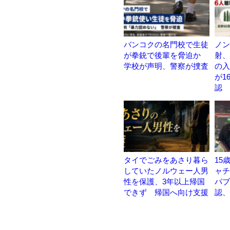
バンコクの名門校で生徒
ノン
が拳銃で後輩を脅迫か
射、
学校が声明、警察が捜査
の入
が1
認
タイでごみをあさり暮ら
15
していたノルウェー人男
ャチ
性を保護、3年以上帰国
パブ
できず 帰国へ向け支援
認、