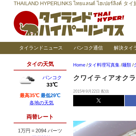
THAILAND HYPERLINKS ไทยแลนด์ ไฮเป
タイランドニュース
バンコク通信
解決タイ
タイの天気
Home
/
タイ料理写真集
/
麺類
/
クワイティアオクラ
バンコク
33℃
2015年9月22日 配信
最高35℃
最低29℃
各地の天気
両替レート
1万円
=
2094 バーツ