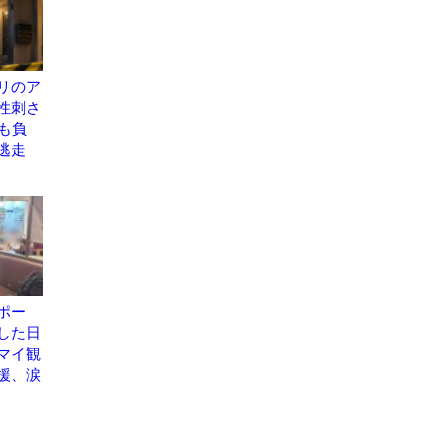
リのア
性刺さ
も負
逃走
ポー
した日
マイ観
援、涙