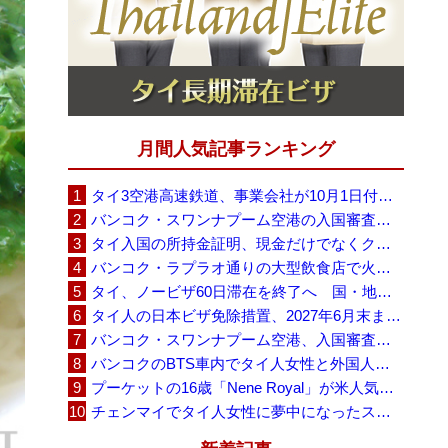
月間人気記事ランキング
タイ3空港高速鉄道、事業会社が10月1日付の契約終了を通知 「現時点での撤退決定ではない」
バンコク・スワンナプーム空港の入国審査に長蛇の列、SNSで「3～4時間待ち」との投稿が拡散
タイ入国の所持金証明、現金だけでなくクレジットカードや銀行明細も提示可能
バンコク・ラプラオ通りの大型飲食店で火災、27人死亡・多数負傷
タイ、ノービザ60日滞在を終了へ 国・地域別に30日・15日へ再編
タイ人の日本ビザ免除措置、2027年6月末まで延長 不安広がる中でひとまず安堵
バンコク・スワンナプーム空港、入国審査で2～3時間待ちの時間帯も 審査厳格化と人員不足が影響か
バンコクのBTS車内でタイ人女性と外国人学生グループが口論、騒音めぐる動画が拡散
プーケットの16歳「Nene Royal」が米人気番組で圧巻の演奏、審査員4人全員が「Yes」
チェンマイでタイ人女性に夢中になったスウェーデン人男性、全財産を失い捨てられる