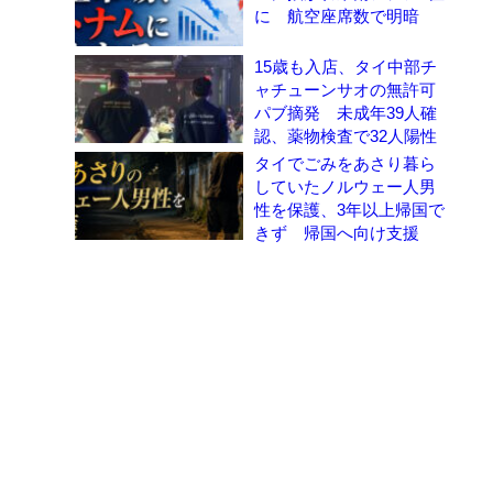
に 航空座席数で明暗
15歳も入店、タイ中部チ
ャチューンサオの無許可
パブ摘発 未成年39人確
認、薬物検査で32人陽性
タイでごみをあさり暮ら
していたノルウェー人男
性を保護、3年以上帰国で
きず 帰国へ向け支援