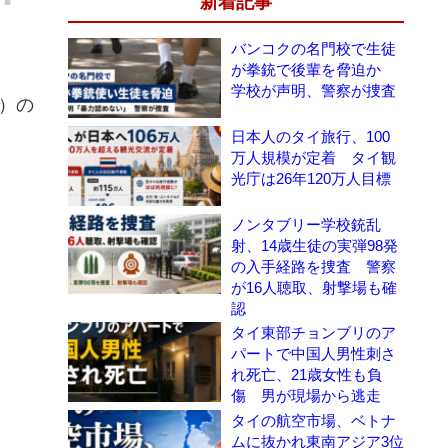
新着記事
バンコクの名門校で生徒
が拳銃で後輩を脅迫か
学校が声明、警察が捜査
）の
日本人のタイ旅行、100
万人規模が定着 タイ観
光庁は26年120万人目標
ノンタブリー学校銃乱
射、14歳生徒の実弾98発
の入手経路を捜査 警察
が16人聴取、射撃場も確
認
タイ東部チョンブリのア
パートで中国人男性刺さ
れ死亡、21歳女性も負
傷 男が現場から逃走
タイの航空市場、ベトナ
ムに抜かれ東南アジア3位