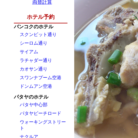
両替計算
ホテル予約
バンコクのホテル
スクンビット通り
シーロム通り
サイアム
ラチャダー通り
カオサン通り
スワンナプーム空港
ドンムアン空港
パタヤのホテル
パタヤ中心部
パタヤビーチロード
ウォーキングストリー
ト
ナクルア