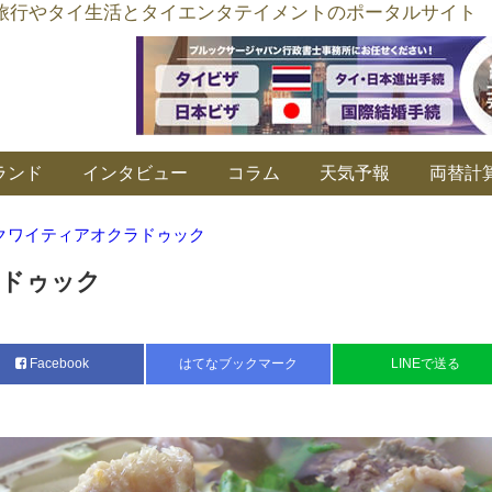
อร์ลิงค์ タイ旅行やタイ生活とタイエンタテイメントのポータルサイト
ランド
インタビュー
コラム
天気予報
両替計
クワイティアオクラドゥック
ドゥック
Facebook
はてなブックマーク
LINEで送る