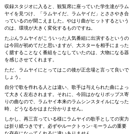
収録スタジオに入ると、観覧席に座っていた学生達がラム
ヤイを見つけ、「ラムヤイだ、ラムヤイだ」とささやき合
っているのが聞こえました。やはり曲がヒットするという
のは、環境が大きく変化するものですね。
たぶんラムヤイがこういった人気番組に出演するというの
は今回が初めてだと思いますが、大スターを相手にまった
く臆することなく番組をこなしていたのは、大物になる器
を感じさせてくれます。
ただ、ラムヤイにとってはこの後が正念場と言って良いで
しょう。
自分で歌を作れる人とは違い、歌手は与えられた曲によっ
て大きく左右されます。それに、今回はかなりポップス寄
りの曲なので、ラムヤイ本来のラムシンスタイルになった
時、どうなるかはまだ分かりません。
しかし、再三言っている様にラムヤイの歌手としての実力
は折り紙つきです。必ずやルークトゥン･モーラムの重要
な存在になってくれるに違いありません。