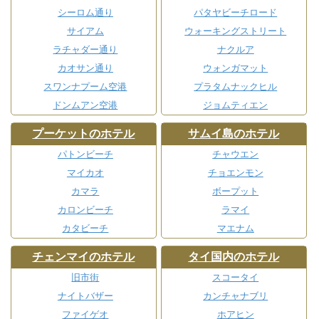
シーロム通り
パタヤビーチロード
サイアム
ウォーキングストリート
ラチャダー通り
ナクルア
カオサン通り
ウォンガマット
スワンナプーム空港
プラタムナックヒル
ドンムアン空港
ジョムティエン
プーケットのホテル
サムイ島のホテル
パトンビーチ
チャウエン
マイカオ
チョエンモン
カマラ
ボープット
カロンビーチ
ラマイ
カタビーチ
マエナム
チェンマイのホテル
タイ国内のホテル
旧市街
スコータイ
ナイトバザー
カンチャナブリ
ファイゲオ
ホアヒン