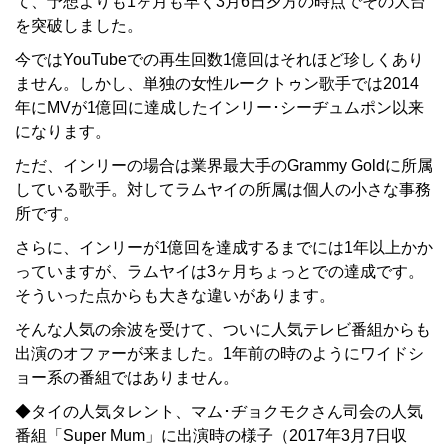
て、予想よりも1ヶ月も早く3月6日夕方の時点でその大台
を突破しました。
今ではYouTubeでの再生回数1億回はそれほど珍しくあり
ません。しかし、単独の女性ルークトゥン歌手では2014
年にMVが1億回に達成したインリー･シーヂュムポン以来
になります。
ただ、インリーの場合は業界最大手のGrammy Goldに所属
している歌手。対してラムヤイの所属は個人の小さな事務
所です。
さらに、インリーが1億回を達成するまでには1年以上かか
っていますが、ラムヤイは3ヶ月ちょっとでの達成です。
そういった点からも大きな違いがあります。
そんな人気の余波を受けて、ついに人気テレビ番組からも
出演のオファーが来ました。1年前の時のようにワイドシ
ョー系の番組ではありません。
◆タイの人気タレント、マム･ヂョクモクさん司会の人気
番組「Super Mum」に出演時の様子（2017年3月7日収