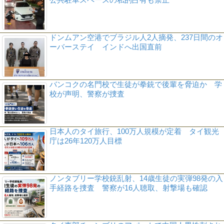
ドンムアン空港でブラジル人2人摘発、237日間のオ
ーバーステイ インドへ出国直前
バンコクの名門校で生徒が拳銃で後輩を脅迫か 学
校が声明、警察が捜査
日本人のタイ旅行、100万人規模が定着 タイ観光
庁は26年120万人目標
ノンタブリー学校銃乱射、14歳生徒の実弾98発の入
手経路を捜査 警察が16人聴取、射撃場も確認