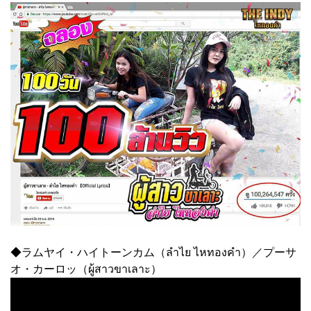
◆ラムヤイ・ハイトーンカム（ลำไย ไหทองคำ）／プーサ
オ・カーロッ（ผู้สาวขาเลาะ）