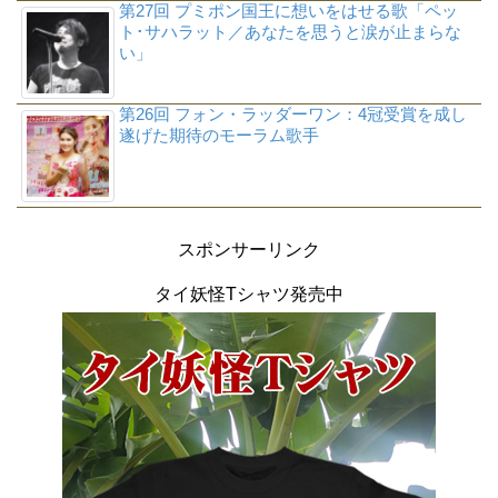
第27回 プミポン国王に想いをはせる歌「ペッ
ト･サハラット／あなたを思うと涙が止まらな
い」
第26回 フォン・ラッダーワン：4冠受賞を成し
遂げた期待のモーラム歌手
スポンサーリンク
タイ妖怪Tシャツ発売中