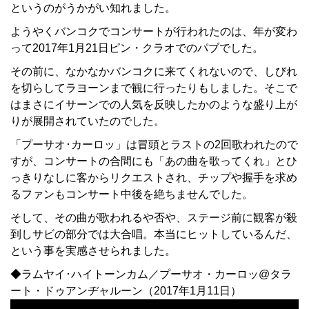
というのがうかがい知れました。
ようやくバンコクでコンサートが行われたのは、年が変わ
って2017年1月21日ピン・クラオでのパブでした。
その前に、なかなかバンコクに来てくれないので、しびれ
を切らしてラヨーンまで観に行ったりもしました。そこで
はまさにイサーンでの人気を反映したかのような盛り上が
りが展開されていたのでした。
「プーサオ･カーロッ」は冒頭とラストの2回歌われたので
すが、コンサートの合間にも「あの曲を歌ってくれ」とひ
っきりなしに客からリクエストされ、チップや握手を求め
るファンもコンサート中後を絶ちませんでした。
そして、その曲が歌われるや否や、ステージ前に観客が殺
到しサビの部分では大合唱。本当にヒットしているんだ、
という事を実感させられました。
◆ラムヤイ･ハイトーンカム／プーサオ・カーロッ@タラ
ート・ドゥアンヂャルーン（2017年1月11日）