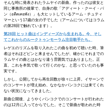
そんな時に発表されたラムヤイの新曲。作ったのは彼女と
同じ事務所の後輩で、自身の歌「アディート・クーイ・パ
ン（อดีตเคยพัง）」も大ヒットしているアーム・チュティ
マーという17歳の女の子でした（アームについてはコラム
の第28回で触れています）。
第28回 ヒット曲はインディーズから生まれる。今、そし
てこれからのルークトゥンモーラム注目歌手たち。
レゲエのリズムを取り入れたこの曲を初めて聴いた時、筆
者はそれほどピンと来ませんでしたが、確かにそれまでの
ラムヤイの曲とはかなり違う雰囲気ではありました。正
直、これを本気で歌って行くのかな、と思っていたのも事
実です。
しかし、公開してから再生回数が徐々に上昇。イサーンで
のコンサートが増え始め、なかなかバンコクには来てくれ
ない状況になってきました。
新曲公開後、ようやくバンコクでのコンサートが行われた
のは12月に入ってからでした。そこで新曲が歌われた時