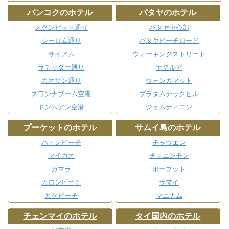
バンコクのホテル
パタヤのホテル
スクンビット通り
パタヤ中心部
シーロム通り
パタヤビーチロード
サイアム
ウォーキングストリート
ラチャダー通り
ナクルア
カオサン通り
ウォンガマット
スワンナプーム空港
プラタムナックヒル
ドンムアン空港
ジョムティエン
プーケットのホテル
サムイ島のホテル
パトンビーチ
チャウエン
マイカオ
チョエンモン
カマラ
ボープット
カロンビーチ
ラマイ
カタビーチ
マエナム
チェンマイのホテル
タイ国内のホテル