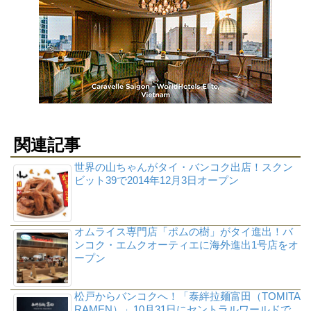
関連記事
世界の山ちゃんがタイ・バンコク出店！スクン
ビット39で2014年12月3日オープン
オムライス専門店「ポムの樹」がタイ進出！バ
ンコク・エムクオーティエに海外進出1号店をオ
ープン
松戸からバンコクへ！「泰絆拉麺富田（TOMITA
RAMEN）」10月31日にセントラルワールドで