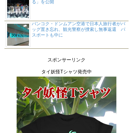
る」を公開
バンコク・ドンムアン空港で日本人旅行者がバ
ッグ置き忘れ、観光警察が捜索し無事返還 パ
スポートも中に
スポンサーリンク
タイ妖怪Tシャツ発売中