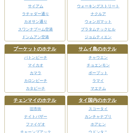
サイアム
ウォーキングストリート
ラチャダー通り
ナクルア
カオサン通り
ウォンガマット
スワンナプーム空港
プラタムナックヒル
ドンムアン空港
ジョムティエン
プーケットのホテル
サムイ島のホテル
パトンビーチ
チャウエン
マイカオ
チョエンモン
カマラ
ボープット
カロンビーチ
ラマイ
カタビーチ
マエナム
チェンマイのホテル
タイ国内のホテル
旧市街
スコータイ
ナイトバザー
カンチャナブリ
ファイゲオ
ホアヒン
チャーンプアック
ウドンタニ