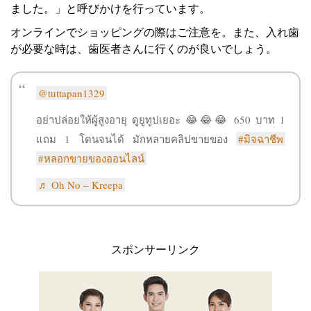
ました。」と呼びかけを行っています。
オンラインでショッピングの際はご注意を。また、入れ歯
が必要な時は、歯医者さんに行くのが良いでしょう。
@tuttapan1329
อย่าปล่อยให้ผู้สูงอายุ ดูยูทูปเยอะ 😂😂😂 650 บาท 1
แถม 1 โดนจนได้ มักหลายคลิปขายของ
#มิจฉาชีพ
#หลอกขายของออนไลน์
♬ Oh No – Kreepa
スポンサーリンク