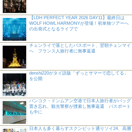
【LDH PERFECT YEAR 2026 DAY11】最終日は
WOLF HOWL HARMONYが登場！初単独ツアーへ
の出発式となるライブで
チェンライで落としたパスポート、翌朝チェンマイ
へ フランス人旅行者に無事返還
denshi220がタイ語版「ずっとサマーで恋してる」
を公開
バンコク・ドンムアン空港で日本人旅行者がバッグ
置き忘れ、観光警察が捜索し無事返還 パスポート
も中に
日本人も多く暮らすスクンビット通りソイ24、高層