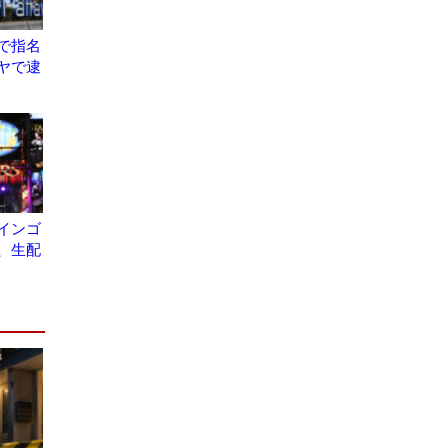
で指名
ヤで逮
インゴ
、生配