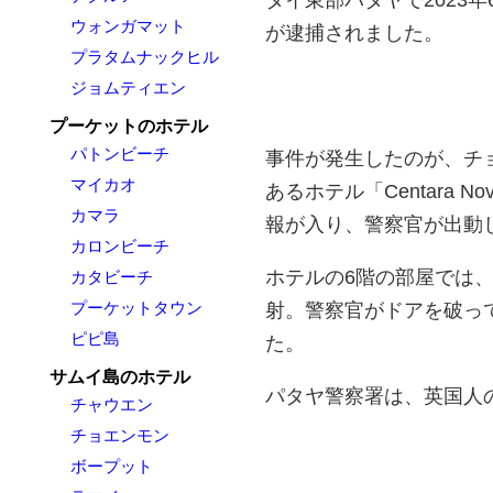
ウォンガマット
が逮捕されました。
プラタムナックヒル
ジョムティエン
プーケットのホテル
パトンビーチ
事件が発生したのが、チ
マイカオ
あるホテル「Centara No
カマラ
報が入り、警察官が出動
カロンビーチ
ホテルの6階の部屋では
カタビーチ
プーケットタウン
射。警察官がドアを破っ
ピピ島
た。
サムイ島のホテル
パタヤ警察署は、英国人
チャウエン
チョエンモン
ボープット