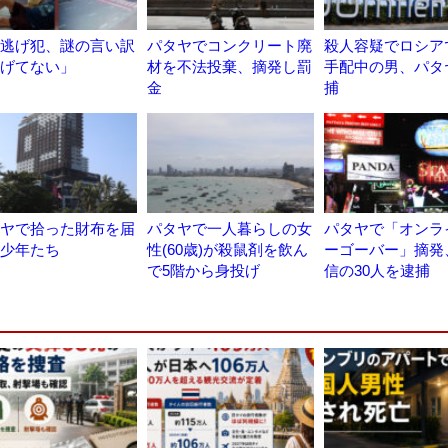
逃げ犯、謎の言い訳
パタヤでコンクリート廃
殺人容疑でロシア
げてない」
材を不法投棄、摘発し罰
手配中の男、パタ
金
捕
ヤで拾った財布を届
パタヤで一人暮らしの女
パタヤで「オンラ
少年たち
性(60歳)が殺鼠剤を飲ん
ーゴーバー」摘発
で5階から身投げ
信の30人を逮捕