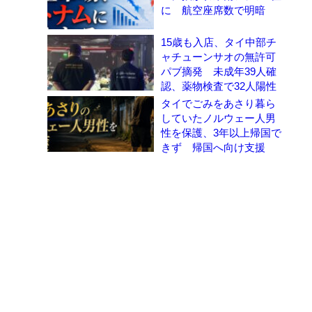
に 航空座席数で明暗
15歳も入店、タイ中部チ
ャチューンサオの無許可
パブ摘発 未成年39人確
認、薬物検査で32人陽性
タイでごみをあさり暮ら
していたノルウェー人男
性を保護、3年以上帰国で
きず 帰国へ向け支援