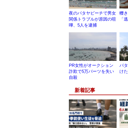
夜のパタヤビーチで男女
轢き
関係トラブルが原因の喧
「逃
嘩、5人を逮捕
PR女性がオークション
パタ
詐欺で5万バーツを失い
けた
自殺
新着記事