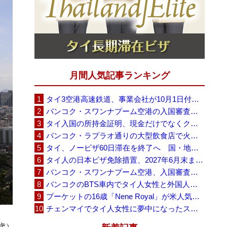
月間人気記事ランキング
タイ3空港高速鉄道、事業会社が10月1日付の契約終了を通知 「現時点での撤退決定ではない」
バンコク・スワンナプーム空港の入国審査に長蛇の列、SNSで「3～4時間待ち」との投稿が拡散
タイ入国の所持金証明、現金だけでなくクレジットカードや銀行明細も提示可能
バンコク・ラプラオ通りの大型飲食店で火災、27人死亡・多数負傷
タイ、ノービザ60日滞在を終了へ 国・地域別に30日・15日へ再編
タイ人の日本ビザ免除措置、2027年6月末まで延長 不安広がる中でひとまず安堵
バンコク・スワンナプーム空港、入国審査で2～3時間待ちの時間帯も 審査厳格化と人員不足が影響か
バンコクのBTS車内でタイ人女性と外国人学生グループが口論、騒音めぐる動画が拡散
プーケットの16歳「Nene Royal」が米人気番組で圧巻の演奏、審査員4人全員が「Yes」
チェンマイでタイ人女性に夢中になったスウェーデン人男性、全財産を失い捨てられる
歳）