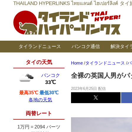
THAILAND HYPERLINKS ไทยแลนด์ ไฮเป
タイランドニュース
バンコク通信
解決タイ
タイの天気
Home
/
タイランドニュース
/
パ
全裸の英国人男がパ
バンコク
33℃
2023年6月25日 配信
最高35℃
最低30℃
各地の天気
両替レート
1万円
=
2094 バーツ