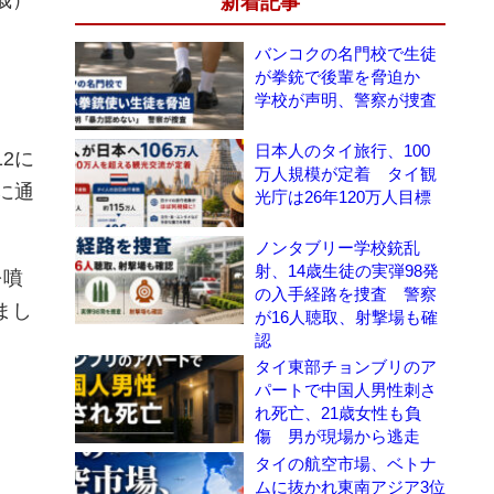
新着記事
バンコクの名門校で生徒
が拳銃で後輩を脅迫か
学校が声明、警察が捜査
日本人のタイ旅行、100
2に
万人規模が定着 タイ観
署に通
光庁は26年120万人目標
ノンタブリー学校銃乱
射、14歳生徒の実弾98発
を噴
の入手経路を捜査 警察
まし
が16人聴取、射撃場も確
認
タイ東部チョンブリのア
パートで中国人男性刺さ
れ死亡、21歳女性も負
傷 男が現場から逃走
タイの航空市場、ベトナ
ムに抜かれ東南アジア3位