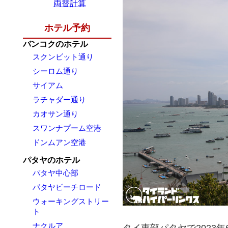
両替計算
ホテル予約
バンコクのホテル
スクンビット通り
シーロム通り
サイアム
ラチャダー通り
カオサン通り
スワンナプーム空港
ドンムアン空港
パタヤのホテル
パタヤ中心部
パタヤビーチロード
ウォーキングストリー
ト
ナクルア
タイ東部パタヤで2023