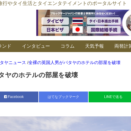
อร์ลิงค์ タイ旅行やタイ生活とタイエンタテイメントのポータルサイト
ランド
インタビュー
コラム
天気予報
両替計
タヤニュース
/
全裸の英国人男がパタヤのホテルの部屋を破壊
タヤのホテルの部屋を破壊
Facebook
はてなブックマーク
LINEで送る