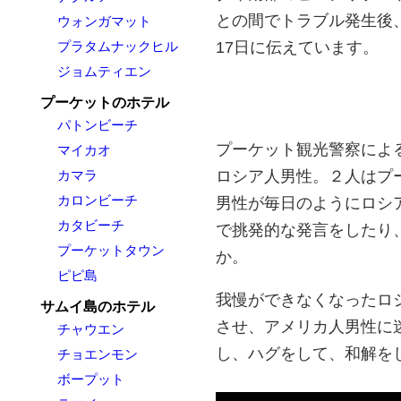
との間でトラブル発生後、
ウォンガマット
17日に伝えています。
プラタムナックヒル
ジョムティエン
プーケットのホテル
パトンビーチ
プーケット観光警察によ
マイカオ
ロシア人男性。２人はプ
カマラ
カロンビーチ
男性が毎日のようにロシ
カタビーチ
で挑発的な発言をしたり
プーケットタウン
か。
ピピ島
我慢ができなくなったロ
サムイ島のホテル
させ、アメリカ人男性に
チャウエン
し、ハグをして、和解を
チョエンモン
ボープット