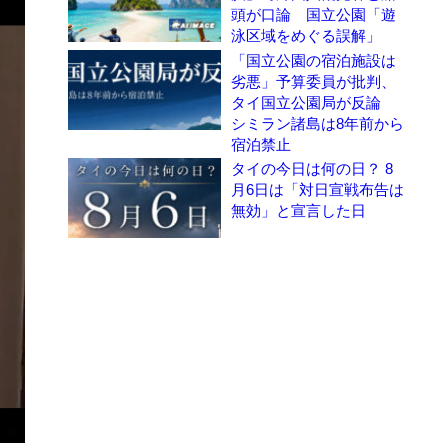
頭が口論 国立公園「遊
泳区域をめぐる誤解」
「国立公園の宿泊施設は
劣悪」予算委員が批判、
タイ国立公園局が反論
シミラン諸島は8年前から
宿泊禁止
タイの今日は何の日？ 8
月6日は「対日宣戦布告は
無効」と宣言した日