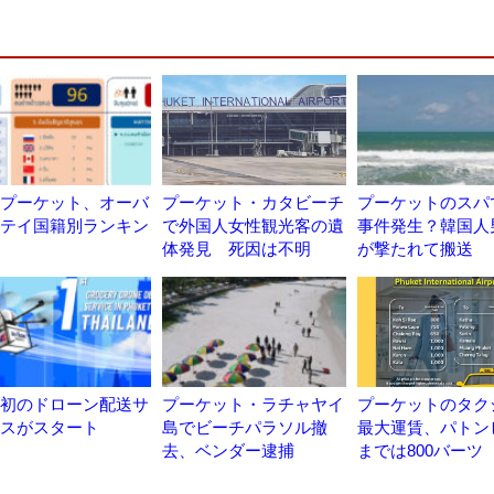
プーケット、オーバ
プーケット・カタビーチ
プーケットのスパ
テイ国籍別ランキン
で外国人女性観光客の遺
事件発生？韓国人
体発見 死因は不明
が撃たれて搬送
初のドローン配送サ
プーケット・ラチャヤイ
プーケットのタク
スがスタート
島でビーチパラソル撤
最大運賃、パトン
去、ベンダー逮捕
までは800バーツ