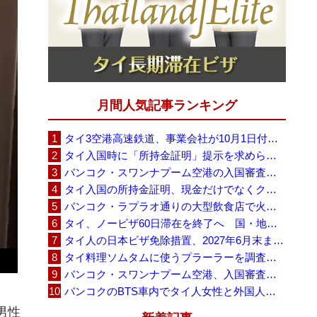
月間人気記事ランキング
タイ3空港高速鉄道、事業会社が10月1日付の契約終了を通知 「現時点での撤退決定ではない」
タイ入国時に「所持金証明」提示を求められる場合も、タイ政府観光庁が外国人旅行者に再周知
バンコク・スワンナプーム空港の入国審査に長蛇の列、SNSで「3～4時間待ち」との投稿が拡散
タイ入国の所持金証明、現金だけでなくクレジットカードや銀行明細も提示可能
バンコク・ラプラオ通りの大型飲食店で火災、27人死亡・多数負傷
タイ、ノービザ60日滞在を終了へ 国・地域別に30日・15日へ再編
タイ人の日本ビザ免除措置、2027年6月末まで延長 不安広がる中でひとまず安堵
タイ料理ソムタムに使うプラーラーを調査へ、大学新入生4,233人が肝吸虫感染
バンコク・スワンナプーム空港、入国審査で2～3時間待ちの時間帯も 審査厳格化と人員不足が影響か
バンコクのBTS車内でタイ人女性と外国人学生グループが口論、騒音めぐる動画が拡散
男性