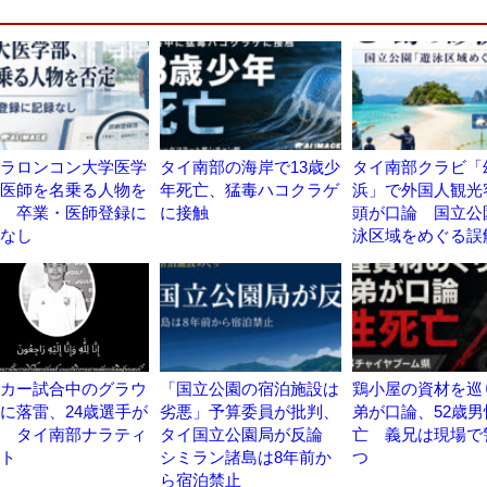
ラロンコン大学医学
タイ南部の海岸で13歳少
タイ南部クラビ「
医師を名乗る人物を
年死亡、猛毒ハコクラゲ
浜」で外国人観光
 卒業・医師登録に
に接触
頭が口論 国立公
なし
泳区域をめぐる誤
カー試合中のグラウ
「国立公園の宿泊施設は
鶏小屋の資材を巡
に落雷、24歳選手が
劣悪」予算委員が批判、
弟が口論、52歳男
 タイ南部ナラティ
タイ国立公園局が反論
亡 義兄は現場で
ト
シミラン諸島は8年前か
つ
ら宿泊禁止