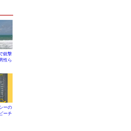
で銃撃
男性ら
シーの
ビーチ