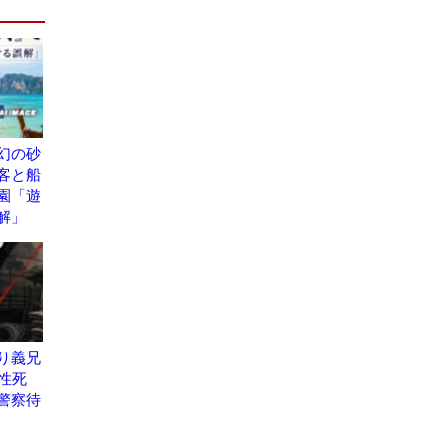
幻の砂
客と船
園「遊
解」
り義兄
性死
警察待