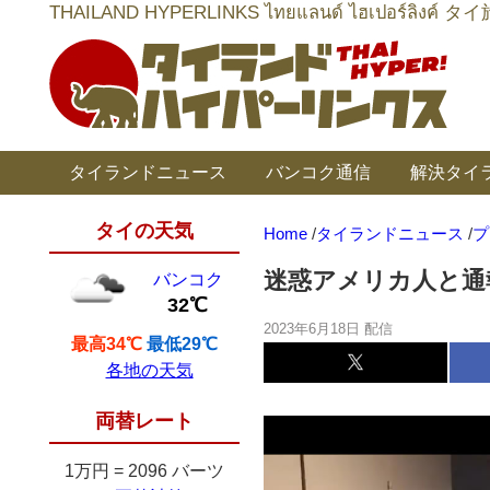
THAILAND HYPERLINKS ไทยแลนด์ ไฮเป
タイランドニュース
バンコク通信
解決タイ
タイの天気
Home
/
タイランドニュース
/
プ
迷惑アメリカ人と通
バンコク
32℃
2023年6月18日 配信
最高34℃
最低29℃
各地の天気
両替レート
1万円
=
2096 バーツ