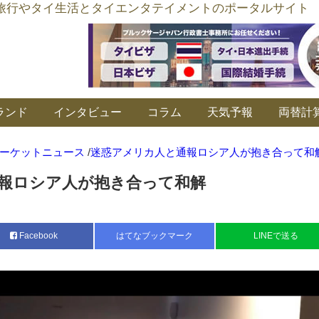
อร์ลิงค์ タイ旅行やタイ生活とタイエンタテイメントのポータルサイト
ランド
インタビュー
コラム
天気予報
両替計
ーケットニュース
/
迷惑アメリカ人と通報ロシア人が抱き合って和
報ロシア人が抱き合って和解
Facebook
はてなブックマーク
LINEで送る