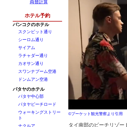
両替計算
ホテル予約
バンコクのホテル
スクンビット通り
シーロム通り
サイアム
ラチャダー通り
カオサン通り
スワンナプーム空港
ドンムアン空港
パタヤのホテル
パタヤ中心部
パタヤビーチロード
ウォーキングストリー
©プーケット観光警察より引用
ト
タイ南部のビーチリゾー
ナクルア