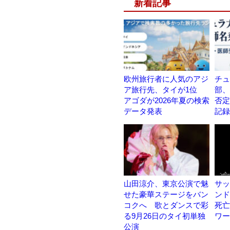
新着記事
欧州旅行者に人気のアジ
チュ
ア旅行先、タイが1位
部、
アゴダが2026年夏の検索
否定
データ発表
記録
山田涼介、東京公演で魅
サッ
せた豪華ステージをバン
ンド
コクへ 歌とダンスで彩
死亡
る9月26日のタイ初単独
ワー
公演