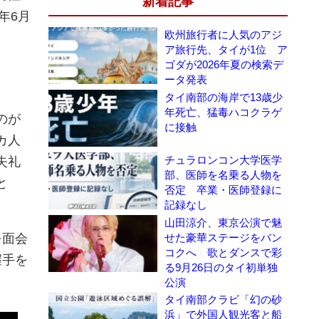
新着記事
年6月
欧州旅行者に人気のアジ
ア旅行先、タイが1位 ア
ゴダが2026年夏の検索デ
ータ発表
タイ南部の海岸で13歳少
年死亡、猛毒ハコクラゲ
のが
に接触
カ人
チュラロンコン大学医学
失礼
部、医師を名乗る人物を
と
否定 卒業・医師登録に
記録なし
山田涼介、東京公演で魅
を面会
せた豪華ステージをバン
コクへ 歌とダンスで彩
握手を
る9月26日のタイ初単独
公演
タイ南部クラビ「幻の砂
浜」で外国人観光客と船