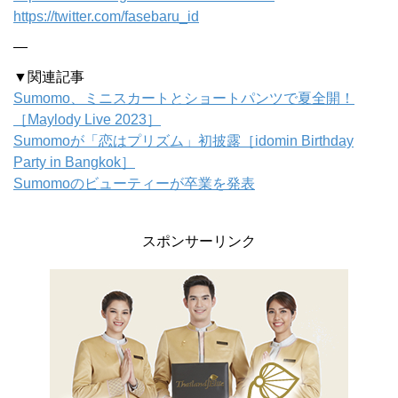
https://twitter.com/fasebaru_id
—
▼関連記事
Sumomo、ミニスカートとショートパンツで夏全開！
［Maylody Live 2023］
Sumomoが「恋はプリズム」初披露［idomin Birthday
Party in Bangkok］
Sumomoのビューティーが卒業を発表
スポンサーリンク