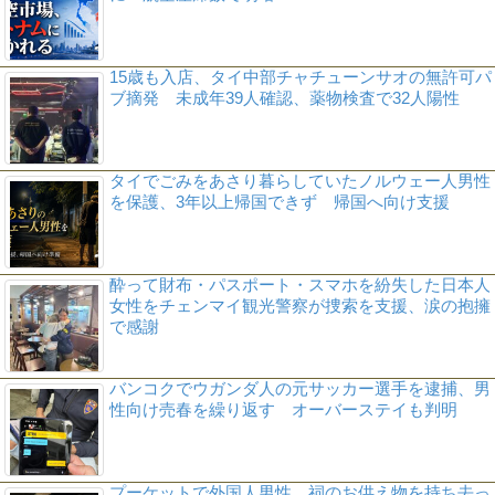
15歳も入店、タイ中部チャチューンサオの無許可パ
ブ摘発 未成年39人確認、薬物検査で32人陽性
タイでごみをあさり暮らしていたノルウェー人男性
を保護、3年以上帰国できず 帰国へ向け支援
酔って財布・パスポート・スマホを紛失した日本人
女性をチェンマイ観光警察が捜索を支援、涙の抱擁
で感謝
バンコクでウガンダ人の元サッカー選手を逮捕、男
性向け売春を繰り返す オーバーステイも判明
プーケットで外国人男性、祠のお供え物を持ち去っ