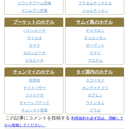
スワンナプーム空港
プラタムナックヒル
ドンムアン空港
ジョムティエン
プーケットのホテル
サムイ島のホテル
パトンビーチ
チャウエン
マイカオ
チョエンモン
カマラ
ボープット
カロンビーチ
ラマイ
カタビーチ
マエナム
チェンマイのホテル
タイ国内のホテル
旧市街
スコータイ
ナイトバザー
カンチャナブリ
ファイゲオ
ホアヒン
チャーンプアック
ウドンタニ
チェンマイ空港
クラビ