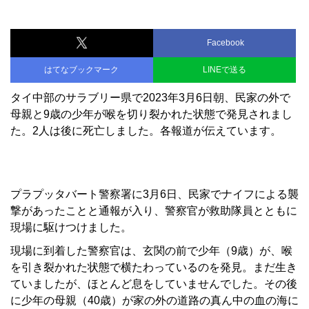
Facebook
はてなブックマーク
LINEで送る
タイ中部のサラブリー県で2023年3月6日朝、民家の外で
母親と9歳の少年が喉を切り裂かれた状態で発見されまし
た。2人は後に死亡しました。各報道が伝えています。
プラプッタバート警察署に3月6日、民家でナイフによる襲
撃があったことと通報が入り、警察官が救助隊員とともに
現場に駆けつけました。
現場に到着した警察官は、玄関の前で少年（9歳）が、喉
を引き裂かれた状態で横たわっているのを発見。まだ生き
ていましたが、ほとんど息をしていませんでした。その後
に少年の母親（40歳）が家の外の道路の真ん中の血の海に