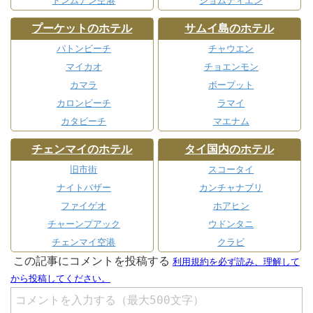
ドンムアン空港
ジョムティエン
プーケットのホテル
サムイ島のホテル
パトンビーチ
チャウエン
マイカオ
チョエンモン
カマラ
ボープット
カロンビーチ
ラマイ
カタビーチ
マエナム
チェンマイのホテル
タイ国内のホテル
旧市街
スコータイ
ナイトバザー
カンチャナブリ
ファイゲオ
ホアヒン
チャーンプアック
ウドンタニ
チェンマイ空港
クラビ