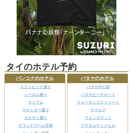
タイのホテル予約
バンコクのホテル
パタヤのホテル
スクンビット通り
パタヤ中心部
シーロム通り
パタヤビーチロード
サイアム
ウォーキングストリート
ラチャダー通り
ナクルア
カオサン通り
ウォンガマット
スワンナプーム空港
プラタムナックヒル