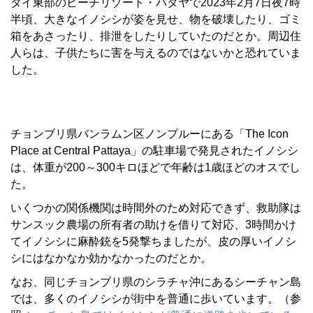
タイ東部のビーチリゾート・パタヤで2023年2月7日夜7時
半頃、大きなイノシシが姿を見せ、物を破壊したり、ゴミ
箱をあさったり、排泄をしたりしていたのだとか。周辺住
人らは、子供たちに害を与えるのではないかと恐れていま
した。
チョンブリ県バンラムン区ノンプルーにある「The Icon
Place at Central Pattaya」の駐車場で発見されたイノシシ
は、体重が200～300キロほどで年齢は1歳ほどのオスでし
た。
いくつかの関係機関は時間外のため対応できず、救助隊は
サンスック農場の所有者の助けを借りて対応、3時間かけ
てイノシシに麻酔銃を5発撃ちましたが、皮の厚いイノシ
シにはなかなか効かなかったのだとか。
なお、同じチョンブリ県のシラチャ沖にあるシーチャン島
では、多くのイノシシが街中を普通に歩いています。（参