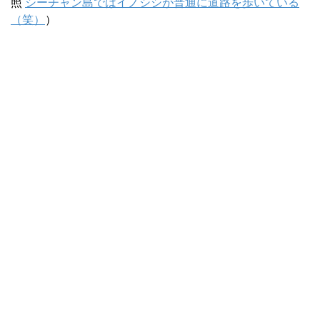
照
シーチャン島ではイノシシが普通に道路を歩いている
（笑）
）