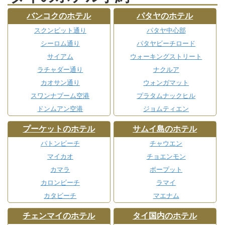
バンコクのホテル
パタヤのホテル
スクンビット通り
パタヤ中心部
シーロム通り
パタヤビーチロード
サイアム
ウォーキングストリート
ラチャダー通り
ナクルア
カオサン通り
ウォンガマット
スワンナプーム空港
プラタムナックヒル
ドンムアン空港
ジョムティエン
プーケットのホテル
サムイ島のホテル
パトンビーチ
チャウエン
マイカオ
チョエンモン
カマラ
ボープット
カロンビーチ
ラマイ
カタビーチ
マエナム
チェンマイのホテル
タイ国内のホテル