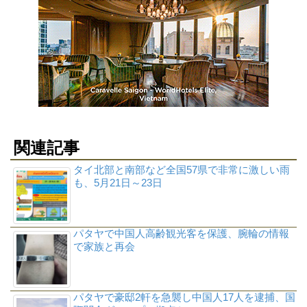
関連記事
タイ北部と南部など全国57県で非常に激しい雨
も、5月21日～23日
パタヤで中国人高齢観光客を保護、腕輪の情報
で家族と再会
パタヤで豪邸2軒を急襲し中国人17人を逮捕、国