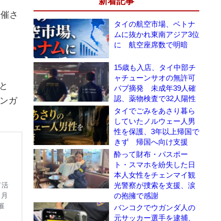
新着記事
開催さ
タイの航空市場、ベトナ
ムに抜かれ東南アジア3位
に 航空座席数で明暗
15歳も入店、タイ中部チ
ャチューンサオの無許可
と
パブ摘発 未成年39人確
認、薬物検査で32人陽性
シンガ
タイでごみをあさり暮ら
していたノルウェー人男
性を保護、3年以上帰国で
きず 帰国へ向け支援
酔って財布・パスポー
ト・スマホを紛失した日
本人女性をチェンマイ観
光警察が捜索を支援、涙
の抱擁で感謝
バンコクでウガンダ人の
元サッカー選手を逮捕、