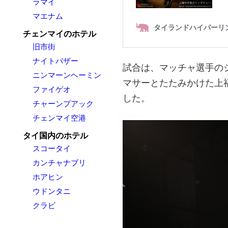
ラマイ
マエナム
チェンマイのホテル
旧市街
ナイトバザー
試合は、マッチャ選手の
ニンマーンヘーミン
マサーとたたみかけた上
ファイゲオ
した。
チャーンプアック
チェンマイ空港
タイ国内のホテル
スコータイ
カンチャナブリ
ホアヒン
ウドンタニ
クラビ