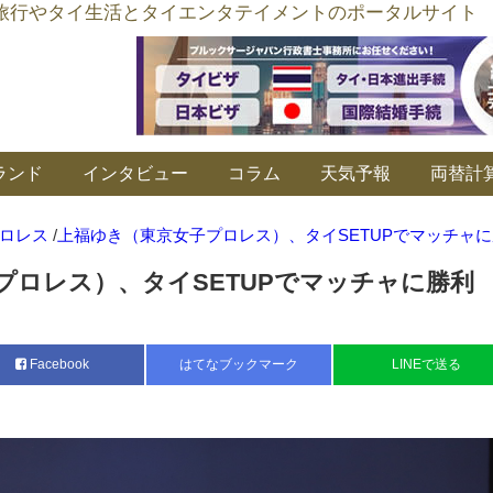
อร์ลิงค์ タイ旅行やタイ生活とタイエンタテイメントのポータルサイト
ランド
インタビュー
コラム
天気予報
両替計
ロレス
/
上福ゆき（東京女子プロレス）、タイSETUPでマッチャ
プロレス）、タイSETUPでマッチャに勝利
Facebook
はてなブックマーク
LINEで送る