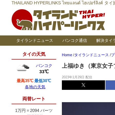
THAILAND HYPERLINKS ไทยแลนด์ ไฮเป
タイランドニュース
バンコク通信
解決タイ
タイの天気
Home
/
タイランドニュース
/
プ
上福ゆき（東京女子
バンコク
33℃
2023年1月29日 配信
最高35℃
最低30℃
各地の天気
両替レート
1万円
=
2094 バーツ