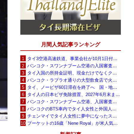
月間人気記事ランキング
タイ3空港高速鉄道、事業会社が10月1日付の契約終了を通知 「現時点での撤退決定ではない」
バンコク・スワンナプーム空港の入国審査に長蛇の列、SNSで「3～4時間待ち」との投稿が拡散
タイ入国の所持金証明、現金だけでなくクレジットカードや銀行明細も提示可能
バンコク・ラプラオ通りの大型飲食店で火災、27人死亡・多数負傷
タイ、ノービザ60日滞在を終了へ 国・地域別に30日・15日へ再編
タイ人の日本ビザ免除措置、2027年6月末まで延長 不安広がる中でひとまず安堵
バンコク・スワンナプーム空港、入国審査で2～3時間待ちの時間帯も 審査厳格化と人員不足が影響か
バンコクのBTS車内でタイ人女性と外国人学生グループが口論、騒音めぐる動画が拡散
チェンマイでタイ人女性に夢中になったスウェーデン人男性、全財産を失い捨てられる
プーケットの16歳「Nene Royal」が米人気番組で圧巻の演奏、審査員4人全員が「Yes」