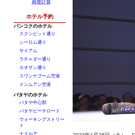
両替計算
ホテル予約
バンコクのホテル
スクンビット通り
シーロム通り
サイアム
ラチャダー通り
カオサン通り
スワンナプーム空港
ドンムアン空港
パタヤのホテル
パタヤ中心部
パタヤビーチロード
ウォーキングストリー
ト
ナクルア
2023年1月28日（土）