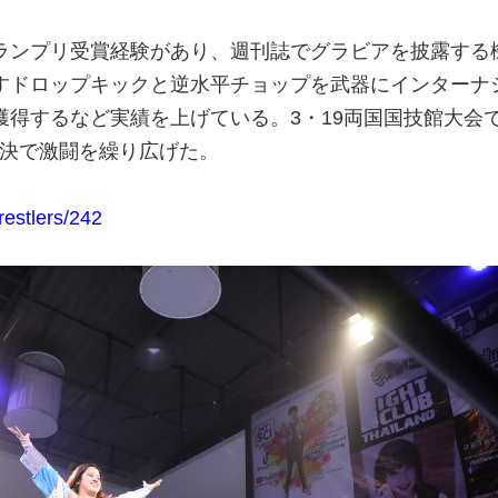
ランプリ受賞経験があり、週刊誌でグラビアを披露する
すドロップキックと逆水平チョップを武器にインターナ
獲得するなど実績を上げている。3・19両国国技館大会
対決で激闘を繰り広げた。
restlers/242