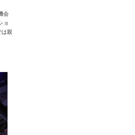
機会
ショ
では親