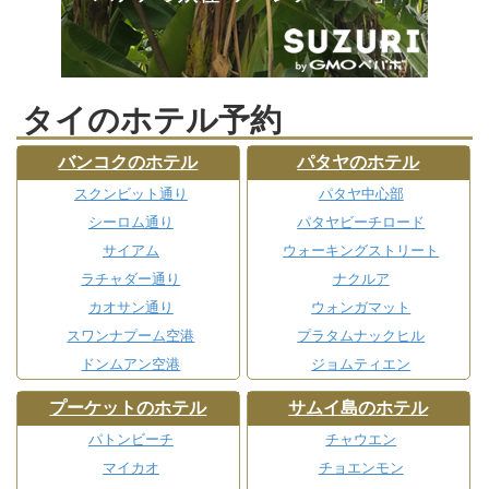
タイのホテル予約
バンコクのホテル
パタヤのホテル
スクンビット通り
パタヤ中心部
シーロム通り
パタヤビーチロード
サイアム
ウォーキングストリート
ラチャダー通り
ナクルア
カオサン通り
ウォンガマット
スワンナプーム空港
プラタムナックヒル
ドンムアン空港
ジョムティエン
プーケットのホテル
サムイ島のホテル
パトンビーチ
チャウエン
マイカオ
チョエンモン