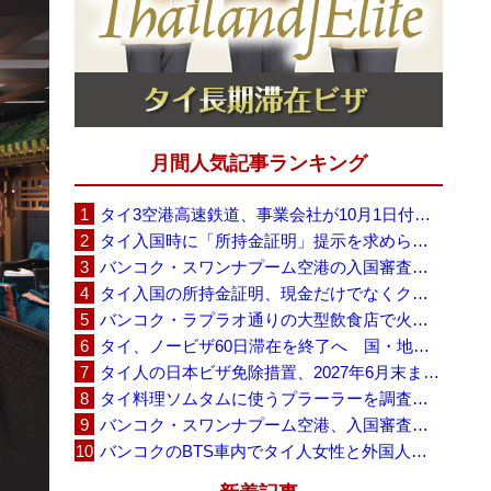
月間人気記事ランキング
タイ3空港高速鉄道、事業会社が10月1日付の契約終了を通知 「現時点での撤退決定ではない」
タイ入国時に「所持金証明」提示を求められる場合も、タイ政府観光庁が外国人旅行者に再周知
バンコク・スワンナプーム空港の入国審査に長蛇の列、SNSで「3～4時間待ち」との投稿が拡散
タイ入国の所持金証明、現金だけでなくクレジットカードや銀行明細も提示可能
バンコク・ラプラオ通りの大型飲食店で火災、27人死亡・多数負傷
タイ、ノービザ60日滞在を終了へ 国・地域別に30日・15日へ再編
タイ人の日本ビザ免除措置、2027年6月末まで延長 不安広がる中でひとまず安堵
タイ料理ソムタムに使うプラーラーを調査へ、大学新入生4,233人が肝吸虫感染
バンコク・スワンナプーム空港、入国審査で2～3時間待ちの時間帯も 審査厳格化と人員不足が影響か
バンコクのBTS車内でタイ人女性と外国人学生グループが口論、騒音めぐる動画が拡散