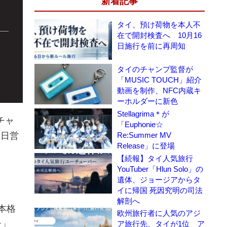
新着記事
タイ、預け荷物を本人不
在で開封検査へ 10月16
日施行を前に再周知
タイのチャンプ監督が
「MUSIC TOUCH」紹介
動画を制作、NFC内蔵キ
ーホルダーに新色
Stellagrima＊が
チャ
「Euphonie☆
Re:Summer MV
毎日営
Release」に登場
【続報】タイ人気旅行
YouTuber「Hlun Solo」の
遺体、ジョージアからタ
イに帰国 死因究明の司法
解剖へ
本格
欧州旅行者に人気のアジ
ン」
ア旅行先、タイが1位 ア