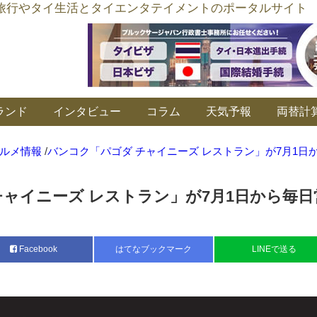
อร์ลิงค์ タイ旅行やタイ生活とタイエンタテイメントのポータルサイト
ランド
インタビュー
コラム
天気予報
両替計
ルメ情報
/
バンコク「パゴダ チャイニーズ レストラン」が7月1日
チャイニーズ レストラン」が7月1日から毎日
Facebook
はてなブックマーク
LINEで送る