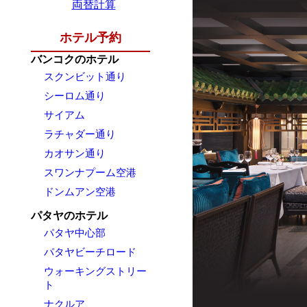
両替計算
ホテル予約
バンコクのホテル
スクンビット通り
シーロム通り
サイアム
ラチャダー通り
カオサン通り
スワンナプーム空港
ドンムアン空港
パタヤのホテル
パタヤ中心部
パタヤビーチロード
ウォーキングストリー
ト
ナクルア