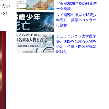
ゴダが2026年夏の検索デ
ンガポ
ータ発表
ンの
タイ南部の海岸で13歳少
年死亡、猛毒ハコクラゲ
に接触
チュラロンコン大学医学
部、医師を名乗る人物を
否定 卒業・医師登録に
記録なし