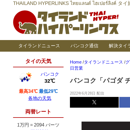
THAILAND HYPERLINKS ไทยแลนด์ ไฮเป
タイランドニュース
バンコク通信
解決タイ
タイの天気
Home
/
タイランドニュース
/
グ
日営業
バンコク
バンコク「パゴダ 
32℃
最高34℃
最低29℃
2022年6月28日 配信
各地の天気
両替レート
1万円
=
2094 バーツ