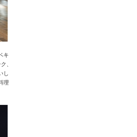
ベキ
ーク、
いし
料理