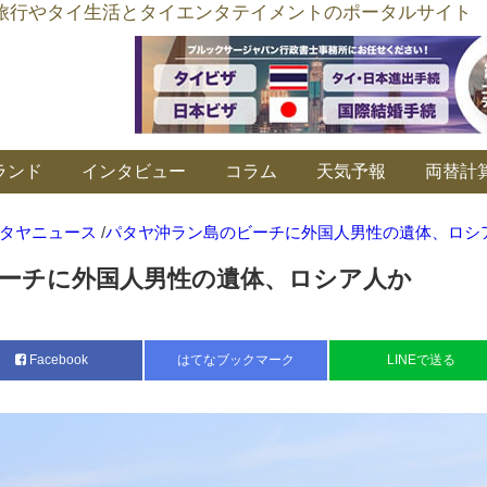
อร์ลิงค์ タイ旅行やタイ生活とタイエンタテイメントのポータルサイト
ランド
インタビュー
コラム
天気予報
両替計
タヤニュース
/
パタヤ沖ラン島のビーチに外国人男性の遺体、ロシ
ーチに外国人男性の遺体、ロシア人か
Facebook
はてなブックマーク
LINEで送る