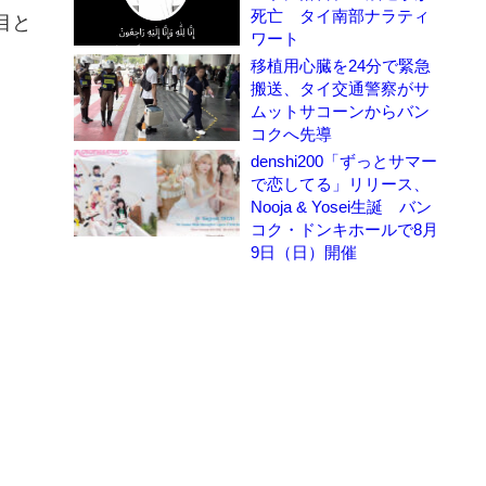
死亡 タイ南部ナラティ
目と
ワート
移植用心臓を24分で緊急
搬送、タイ交通警察がサ
ムットサコーンからバン
コクへ先導
denshi200「ずっとサマー
で恋してる」リリース、
Nooja & Yosei生誕 バン
コク・ドンキホールで8月
9日（日）開催