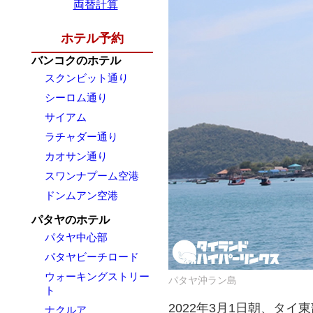
両替計算
ホテル予約
バンコクのホテル
スクンビット通り
シーロム通り
サイアム
ラチャダー通り
カオサン通り
スワンナプーム空港
ドンムアン空港
パタヤのホテル
パタヤ中心部
パタヤビーチロード
ウォーキングストリー
パタヤ沖ラン島
ト
2022年3月1日朝、タ
ナクルア