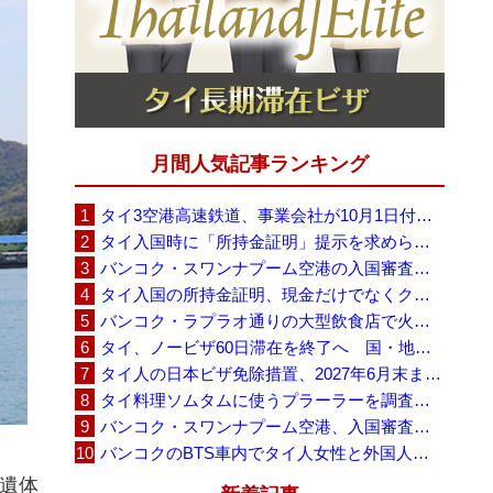
月間人気記事ランキング
タイ3空港高速鉄道、事業会社が10月1日付の契約終了を通知 「現時点での撤退決定ではない」
タイ入国時に「所持金証明」提示を求められる場合も、タイ政府観光庁が外国人旅行者に再周知
バンコク・スワンナプーム空港の入国審査に長蛇の列、SNSで「3～4時間待ち」との投稿が拡散
タイ入国の所持金証明、現金だけでなくクレジットカードや銀行明細も提示可能
バンコク・ラプラオ通りの大型飲食店で火災、27人死亡・多数負傷
タイ、ノービザ60日滞在を終了へ 国・地域別に30日・15日へ再編
タイ人の日本ビザ免除措置、2027年6月末まで延長 不安広がる中でひとまず安堵
タイ料理ソムタムに使うプラーラーを調査へ、大学新入生4,233人が肝吸虫感染
バンコク・スワンナプーム空港、入国審査で2～3時間待ちの時間帯も 審査厳格化と人員不足が影響か
バンコクのBTS車内でタイ人女性と外国人学生グループが口論、騒音めぐる動画が拡散
の遺体