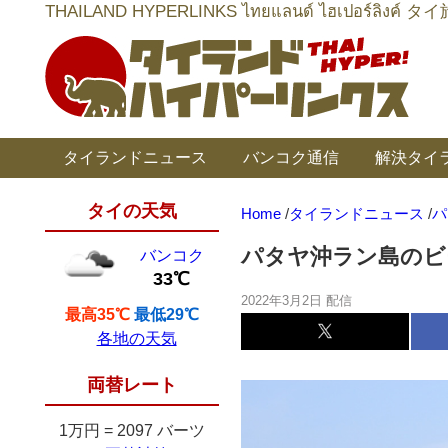
THAILAND HYPERLINKS ไทยแลนด์ ไฮเป
タイランドニュース
バンコク通信
解決タイ
タイの天気
Home
/
タイランドニュース
/
パ
パタヤ沖ラン島のビ
バンコク
33℃
2022年3月2日 配信
最高35℃
最低29℃
各地の天気
両替レート
1万円
=
2097 バーツ