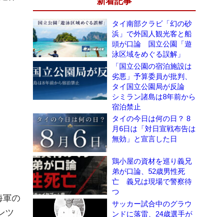
新着記事
タイ南部クラビ「幻の砂
浜」で外国人観光客と船
頭が口論 国立公園「遊
泳区域をめぐる誤解」
「国立公園の宿泊施設は
劣悪」予算委員が批判、
タイ国立公園局が反論
シミラン諸島は8年前から
宿泊禁止
タイの今日は何の日？ 8
月6日は「対日宣戦布告は
無効」と宣言した日
鶏小屋の資材を巡り義兄
弟が口論、52歳男性死
亡 義兄は現場で警察待
つ
海軍の
サッカー試合中のグラウ
ンツ
ンドに落雷、24歳選手が