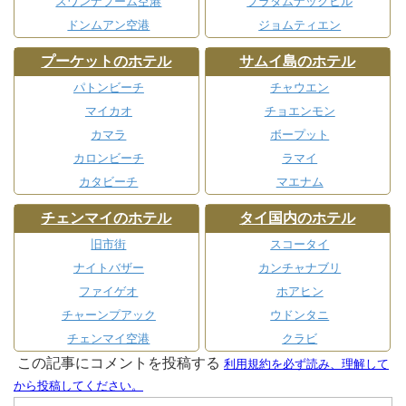
スワンナプーム空港
プラタムナックヒル
ドンムアン空港
ジョムティエン
プーケットのホテル
サムイ島のホテル
パトンビーチ
チャウエン
マイカオ
チョエンモン
カマラ
ボープット
カロンビーチ
ラマイ
カタビーチ
マエナム
チェンマイのホテル
タイ国内のホテル
旧市街
スコータイ
ナイトバザー
カンチャナブリ
ファイゲオ
ホアヒン
チャーンプアック
ウドンタニ
チェンマイ空港
クラビ