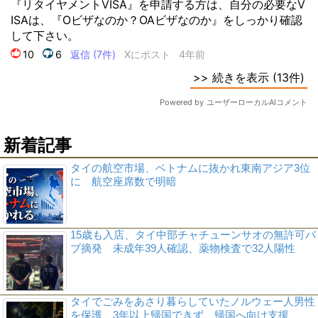
新着記事
タイの航空市場、ベトナムに抜かれ東南アジア3位
に 航空座席数で明暗
15歳も入店、タイ中部チャチューンサオの無許可パ
ブ摘発 未成年39人確認、薬物検査で32人陽性
タイでごみをあさり暮らしていたノルウェー人男性
を保護、3年以上帰国できず 帰国へ向け支援