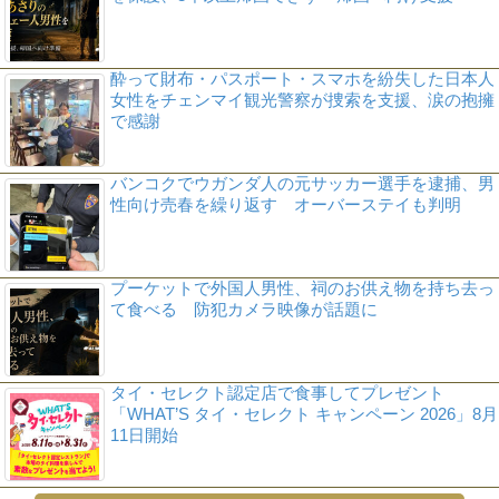
酔って財布・パスポート・スマホを紛失した日本人
女性をチェンマイ観光警察が捜索を支援、涙の抱擁
で感謝
バンコクでウガンダ人の元サッカー選手を逮捕、男
性向け売春を繰り返す オーバーステイも判明
プーケットで外国人男性、祠のお供え物を持ち去っ
て食べる 防犯カメラ映像が話題に
タイ・セレクト認定店で食事してプレゼント
「WHAT’S タイ・セレクト キャンペーン 2026」8月
11日開始