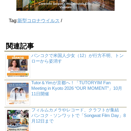
Tag:
新型コロナウイルス
/
関連記事
バンコクで米国人少女（12）が行方不明、トン
ローから姿消す
Tutor＆Yimが京都へ！「TUTORYIM Fan
Meeting in Kyoto 2026 “OUR MOMENT”」10月
11日開催
フィルムカメラやレコード、クラフトが集結
バンコク・ソンワットで「Songwat Film Day」8
月12日まで