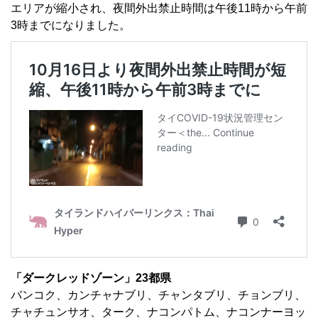
エリアが縮小され、夜間外出禁止時間は午後11時から午前
3時までになりました。
「ダークレッドゾーン」23都県
バンコク、カンチャナブリ、チャンタブリ、チョンブリ、
チャチュンサオ、ターク、ナコンパトム、ナコンナーヨッ