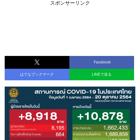
スポンサーリンク
Facebook
はてなブックマーク
LINEで送る