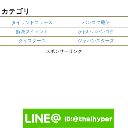
カテゴリ
タイランドニュース
バンコク通信
解決タイランド
かわいいバンコク
タイスターズ
ジャパンスターズ
スポンサーリンク