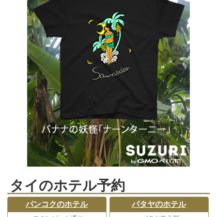
タイのホテル予約
バンコクのホテル
パタヤのホテル