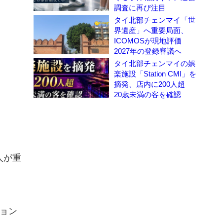
調査に再び注目
タイ北部チェンマイ「世
界遺産」へ重要局面、
ICOMOSが現地評価
2027年の登録審議へ
タイ北部チェンマイの娯
楽施設「Station CMI」を
摘発、店内に200人超
20歳未満の客を確認
2人が重
チョン