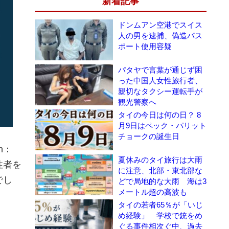
新着記事
ドンムアン空港でスイス
人の男を逮捕、偽造パス
ポート使用容疑
パタヤで言葉が通じず困
った中国人女性旅行者、
親切なタクシー運転手が
観光警察へ
タイの今日は何の日？ 8
月9日はペック・パリット
チョークの誕生日
on：
夏休みのタイ旅行は大雨
性者を
に注意、北部・東北部な
でし
どで局地的な大雨 海は3
メートル超の高波も
タイの若者65％が「いじ
め経験」 学校で銃をめ
ぐる事件相次ぐ中、過去