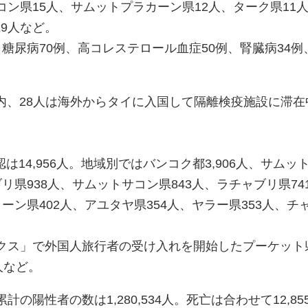
コン県15人、サムットプラカーン県12人、ターク県11
9人など。
、糖尿病70例、高コレステロール血症50例、腎臓病34例
人の内、28人は海外からタイに入国して隔離検疫施設に滞在
14,956人。地域別ではバンコク都3,906人、サムッ
リ県938人、サムットサコン県843人、ラチャブリ県74
ーン県402人、アユタヤ県354人、ヤラー県353人、チ
ックス」で外国人旅行者の受け入れを開始したプーケット
人など。
計の陽性者の数は1,280,534人。死亡は合わせて12,85