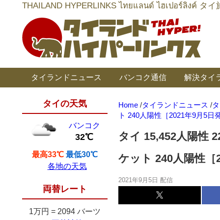
THAILAND HYPERLINKS ไทยแลนด์ ไฮเป
タイランドニュース
バンコク通信
解決タイ
タイの天気
Home
/
タイランドニュース
/
タ
ト 240人陽性［2021年9月5日
バンコク
タイ 15,452人陽性
32℃
最高33℃
最低30℃
ケット 240人陽性［
各地の天気
2021年9月5日 配信
両替レート
1万円
=
2094 バーツ