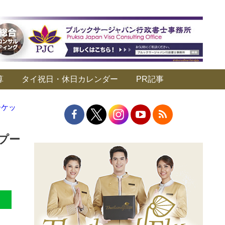
算
タイ祝日・休日カレンダー
PR記事
ーケッ
／プー