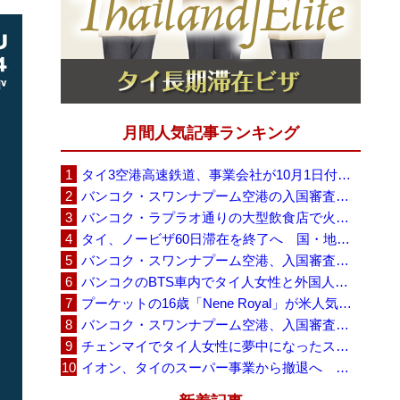
月間人気記事ランキング
タイ3空港高速鉄道、事業会社が10月1日付の契約終了を通知 「現時点での撤退決定ではない」
バンコク・スワンナプーム空港の入国審査に長蛇の列、SNSで「3～4時間待ち」との投稿が拡散
バンコク・ラプラオ通りの大型飲食店で火災、27人死亡・多数負傷
タイ、ノービザ60日滞在を終了へ 国・地域別に30日・15日へ再編
バンコク・スワンナプーム空港、入国審査で2～3時間待ちの時間帯も 審査厳格化と人員不足が影響か
バンコクのBTS車内でタイ人女性と外国人学生グループが口論、騒音めぐる動画が拡散
プーケットの16歳「Nene Royal」が米人気番組で圧巻の演奏、審査員4人全員が「Yes」
バンコク・スワンナプーム空港、入国審査の自動化ゲート拡充へ 2026年9月に第2段階
チェンマイでタイ人女性に夢中になったスウェーデン人男性、全財産を失い捨てられる
イオン、タイのスーパー事業から撤退へ 「MaxValu」30店舗をセントラルに売却