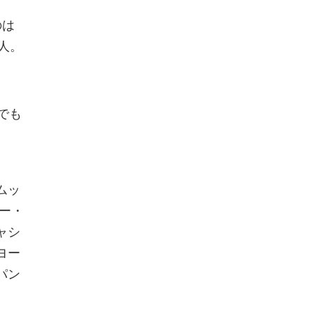
のは
3人。
でも
ムッ
ー・
ャシ
ヨー
パン