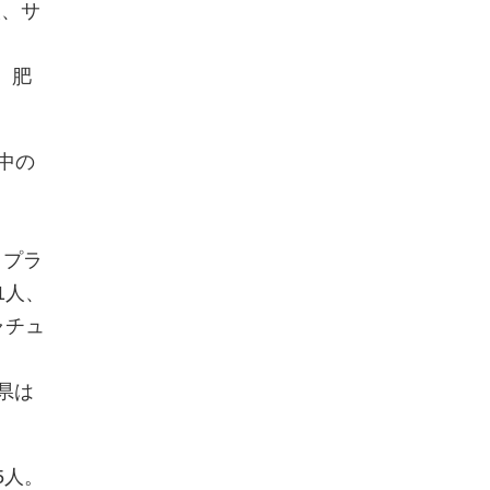
人、サ
、肥
中の
トプラ
1人、
ャチュ
県は
5人。