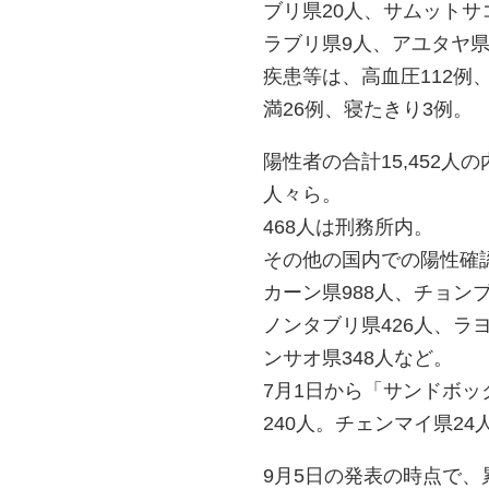
ブリ県20人、サムットサ
ラブリ県9人、アユタヤ県
疾患等は、高血圧112例
満26例、寝たきり3例。
陽性者の合計15,452
人々ら。
468人は刑務所内。
その他の国内での陽性確認は
カーン県988人、チョンブ
ノンタブリ県426人、ラヨ
ンサオ県348人など。
7月1日から「サンドボ
240人。チェンマイ県24
9月5日の発表の時点で、累