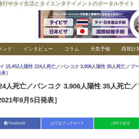
อร์ลิงค์ タイ旅行やタイ生活とタイエンタテイメントのポータルサイト
ランド
インタビュー
コラム
天気予報
両替計
イ 15,452人陽性 224人死亡／バンコク 3,906人陽性 35人死亡／プ
発表］
 224人死亡／バンコク 3,906人陽性 35人死亡
2021年9月5日発表］
Facebook
はてなブックマーク
LINEで送る