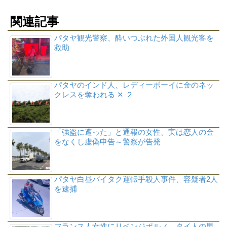
関連記事
パタヤ観光警察、酔いつぶれた外国人観光客を
救助
パタヤのインド人、レディーボーイに金のネッ
クレスを奪われる ✕ ２
「強盗に遭った」と通報の女性、実は恋人の金
をなくし虚偽申告～警察が告発
パタヤ白昼バイタク運転手殺人事件、容疑者2人
を逮捕
フランス人女性にリベンジポルノ、タイ人の男