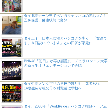
タイ北部ナーン県でベンガルヤマネコの赤ちゃん2
匹を保護、健康状態は良好
タイ王子、日本人女性とバンコクを歩く 「友達で
す、今口説いています」との回答が話題に
BNK48「初日」が再び話題に チュラロンコン大学
の新入生オリエンテーションで合唱
タイ中部ノンタブリの学校で銃乱射、死者9人に
14歳生徒が祖父母を射殺後に学校へ
タイ、2030年「WorldPride」バンコク招致へ アム