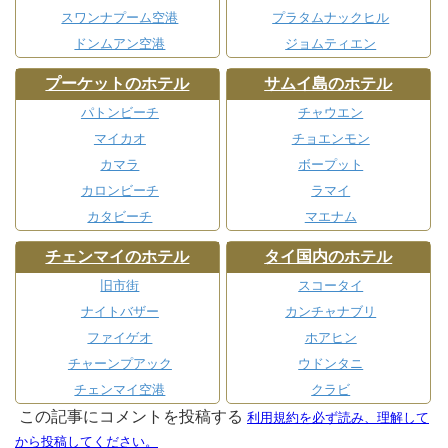
スワンナプーム空港
プラタムナックヒル
ドンムアン空港
ジョムティエン
プーケットのホテル
サムイ島のホテル
パトンビーチ
チャウエン
マイカオ
チョエンモン
カマラ
ボープット
カロンビーチ
ラマイ
カタビーチ
マエナム
チェンマイのホテル
タイ国内のホテル
旧市街
スコータイ
ナイトバザー
カンチャナブリ
ファイゲオ
ホアヒン
チャーンプアック
ウドンタニ
チェンマイ空港
クラビ