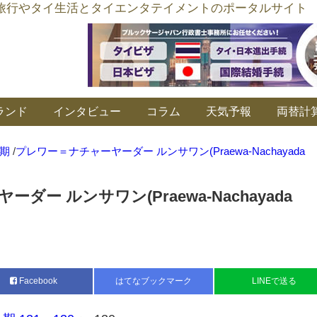
อร์ลิงค์ タイ旅行やタイ生活とタイエンタテイメントのポータルサイト
ランド
インタビュー
コラム
天気予報
両替計
期
/
プレワー＝ナチャーヤーダー ルンサワン(Praewa-Nachayada
ー ルンサワン(Praewa-Nachayada
Facebook
はてなブックマーク
LINEで送る