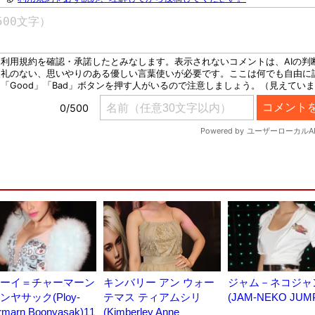
ーイ＝チャーマーン
キンバリー アン ウォー
ジャム－ネコジャ
ンヤサック(Ploy-
テマス ティアムシリ
(JAM-NEKO JUM
rmarn Boonyasak)11
(Kimberley Anne