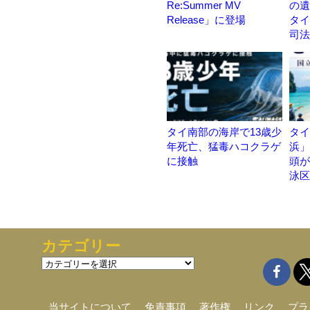
Re:Summer MV
の遺
Release」に登場
タイ
司法
タイ南部の海岸で13歳少
タイ
年死亡、猛毒ハコクラゲ
浜」
に接触
頭が
泳区
カテゴリー
カ
テ
ゴ
リ
当サイトについて
免責事項
著作権
リンク
プラ