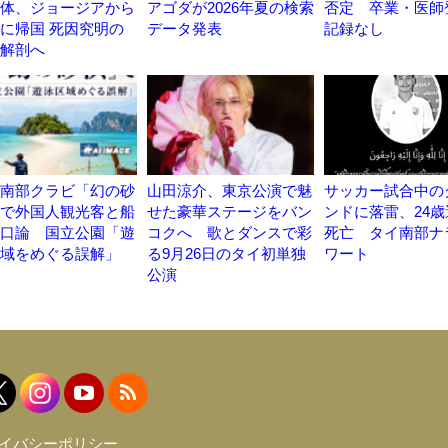
体、ジョージアから
アゴダが2026年夏の検索
否定 卒業・医師
に帰国 死因究明の
データ発表
記録なし
解剖へ
南部クラビ「幻の砂
山田涼介、東京公演で魅
サッカー試合中の
で外国人観光客と船
せた豪華ステージをバン
ンドに落雷、24
口論 国立公園「遊
コクへ 歌とダンスで彩
死亡 タイ南部ナ
域をめぐる誤解」
る9月26日のタイ初単独
ワート
公演
イバシーポリシー