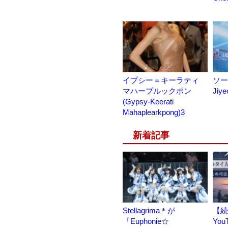
イプシー＝キーラティ
ソー
マハープルックポン
Jiye
(Gypsy-Keerati
Mahaplearkpong)3
新着記事
Stellagrima＊が
【続
「Euphonie☆
You