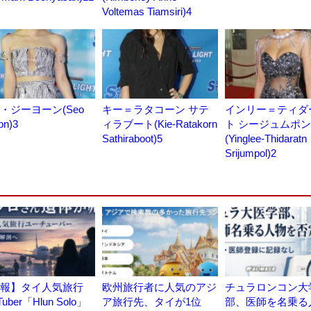
Voltemas Tiamsiri)4
・ジーヨーン(Seo
キー＝ラタコーン サテ
インリー＝ティダ
on)3
ィラブート(Kie-Ratakorn
ト シージュムポン
Sathiraboot)5
(Yinglee-Thidaratn
Srijumpol)2
報】タイ人気旅行
欧州旅行者に人気のアジ
チュラロンコン大
Tuber「Hlun Solo」
ア旅行先、タイが1位
部、医師を名乗る