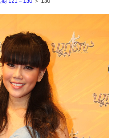
期 121－130
＞ 130