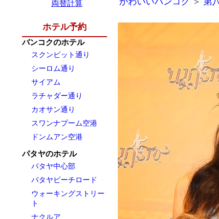
かわいいバンコク
＞
第八
両替計算
ホテル予約
バンコクのホテル
スクンビット通り
シーロム通り
サイアム
ラチャダー通り
カオサン通り
スワンナプーム空港
ドンムアン空港
パタヤのホテル
パタヤ中心部
パタヤビーチロード
ウォーキングストリー
ト
ナクルア