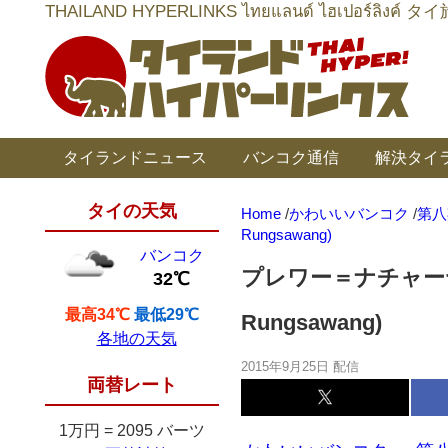
THAILAND HYPERLINKS ไทยแลนด์ ไฮเป
タイランドニュース
バンコク通信
解決タイ
タイの天気
Home
/
かわいいバンコク
/
第八
Rungsawang)
バンコク
プレワー＝ナチャーヤーダ
32℃
最高34℃
最低29℃
Rungsawang)
各地の天気
2015年9月25日 配信
両替レート
1万円
=
2095 バーツ