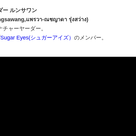
ダー ルンサワン
gsawang,แพรวา-ณชญาดา รุ่งสว่าง)
ナチャーヤーダー。
プ
Sugar Eyes(シュガーアイズ）
のメンバー。