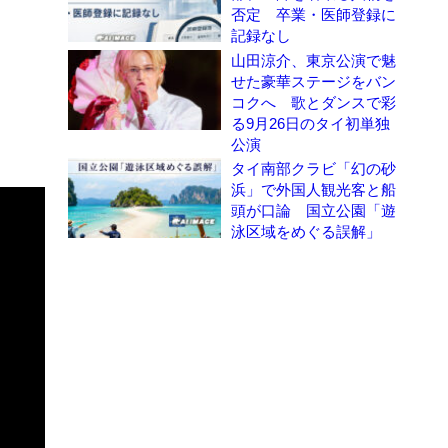
否定 卒業・医師登録に
記録なし
山田涼介、東京公演で魅
せた豪華ステージをバン
コクへ 歌とダンスで彩
る9月26日のタイ初単独
公演
タイ南部クラビ「幻の砂
浜」で外国人観光客と船
頭が口論 国立公園「遊
泳区域をめぐる誤解」