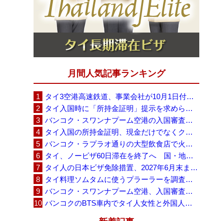
月間人気記事ランキング
タイ3空港高速鉄道、事業会社が10月1日付の契約終了を通知 「現時点での撤退決定ではない」
タイ入国時に「所持金証明」提示を求められる場合も、タイ政府観光庁が外国人旅行者に再周知
バンコク・スワンナプーム空港の入国審査に長蛇の列、SNSで「3～4時間待ち」との投稿が拡散
タイ入国の所持金証明、現金だけでなくクレジットカードや銀行明細も提示可能
バンコク・ラプラオ通りの大型飲食店で火災、27人死亡・多数負傷
タイ、ノービザ60日滞在を終了へ 国・地域別に30日・15日へ再編
タイ人の日本ビザ免除措置、2027年6月末まで延長 不安広がる中でひとまず安堵
タイ料理ソムタムに使うプラーラーを調査へ、大学新入生4,233人が肝吸虫感染
バンコク・スワンナプーム空港、入国審査で2～3時間待ちの時間帯も 審査厳格化と人員不足が影響か
バンコクのBTS車内でタイ人女性と外国人学生グループが口論、騒音めぐる動画が拡散