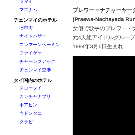
ラマイ
マエナム
プレワー＝ナチャーヤー
(Praewa-Nachayada Run
チェンマイのホテル
旧市街
女優で歌手のプレワー・
ナイトバザー
元4人組アイドルグルー
ニンマーンヘーミン
1994年3月6日生まれ
ファイゲオ
チャーンプアック
チェンマイ空港
タイ国内のホテル
スコータイ
カンチャナブリ
ホアヒン
ウドンタニ
クラビ