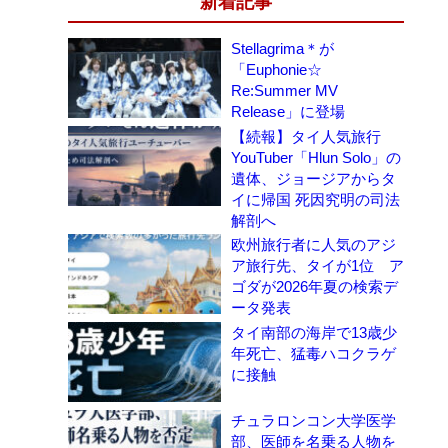
新着記事
Stellagrima＊が
「Euphonie☆
Re:Summer MV
Release」に登場
【続報】タイ人気旅行
YouTuber「Hlun Solo」の
遺体、ジョージアからタ
イに帰国 死因究明の司法
解剖へ
欧州旅行者に人気のアジ
ア旅行先、タイが1位 ア
ゴダが2026年夏の検索デ
ータ発表
タイ南部の海岸で13歳少
年死亡、猛毒ハコクラゲ
に接触
チュラロンコン大学医学
部、医師を名乗る人物を