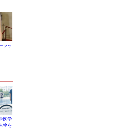
ーラッ
学医学
人物を