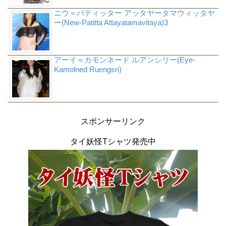
ニウ＝パティッター アッタヤータマウィッタヤ
ー(New-Patitta Attayatamavitaya)3
アーイ＝カモンネード ルアンシリー(Eye-
Kamolned Ruengsri)
スポンサーリンク
タイ妖怪Tシャツ発売中