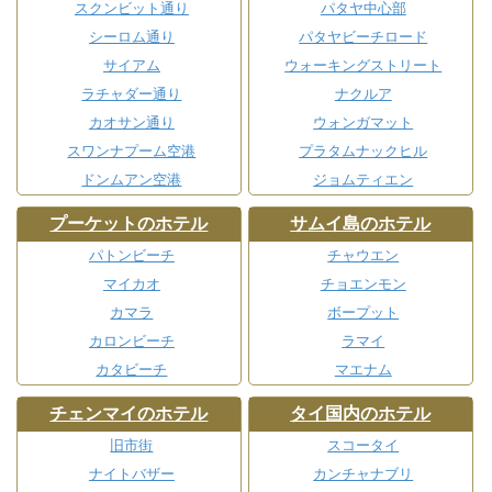
スクンビット通り
パタヤ中心部
シーロム通り
パタヤビーチロード
サイアム
ウォーキングストリート
ラチャダー通り
ナクルア
カオサン通り
ウォンガマット
スワンナプーム空港
プラタムナックヒル
ドンムアン空港
ジョムティエン
プーケットのホテル
サムイ島のホテル
パトンビーチ
チャウエン
マイカオ
チョエンモン
カマラ
ボープット
カロンビーチ
ラマイ
カタビーチ
マエナム
チェンマイのホテル
タイ国内のホテル
旧市街
スコータイ
ナイトバザー
カンチャナブリ