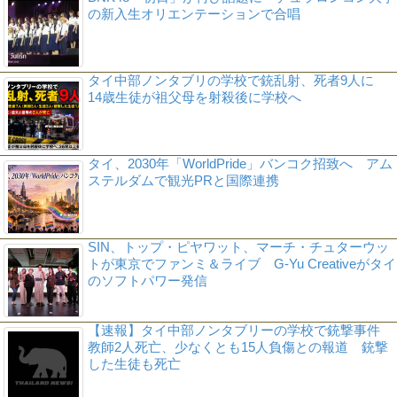
の新入生オリエンテーションで合唱
タイ中部ノンタブリの学校で銃乱射、死者9人に
14歳生徒が祖父母を射殺後に学校へ
タイ、2030年「WorldPride」バンコク招致へ アム
ステルダムで観光PRと国際連携
SIN、トップ・ピヤワット、マーチ・チュターウッ
トが東京でファンミ＆ライブ G-Yu Creativeがタイ
のソフトパワー発信
【速報】タイ中部ノンタブリーの学校で銃撃事件
教師2人死亡、少なくとも15人負傷との報道 銃撃
した生徒も死亡