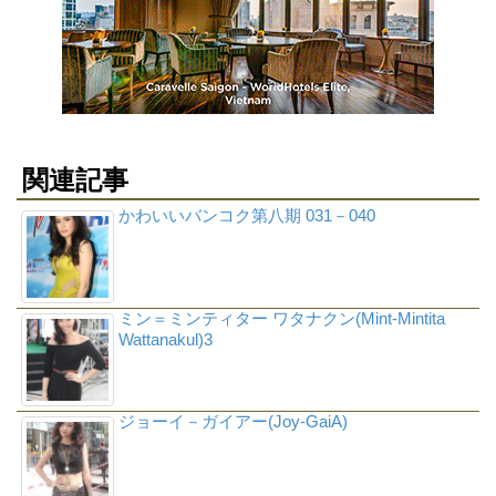
関連記事
かわいいバンコク第八期 031－040
ミン＝ミンティター ワタナクン(Mint-Mintita
Wattanakul)3
ジョーイ－ガイアー(Joy-GaiA)