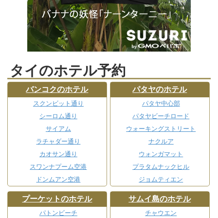
タイのホテル予約
バンコクのホテル
パタヤのホテル
スクンビット通り
パタヤ中心部
シーロム通り
パタヤビーチロード
サイアム
ウォーキングストリート
ラチャダー通り
ナクルア
カオサン通り
ウォンガマット
スワンナプーム空港
プラタムナックヒル
ドンムアン空港
ジョムティエン
プーケットのホテル
サムイ島のホテル
パトンビーチ
チャウエン