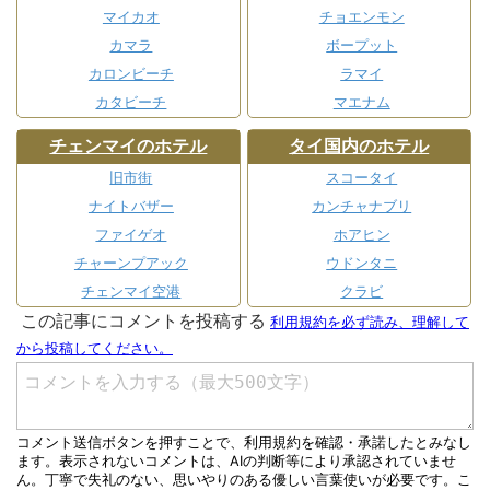
マイカオ
チョエンモン
カマラ
ボープット
カロンビーチ
ラマイ
カタビーチ
マエナム
チェンマイのホテル
タイ国内のホテル
旧市街
スコータイ
ナイトバザー
カンチャナブリ
ファイゲオ
ホアヒン
チャーンプアック
ウドンタニ
チェンマイ空港
クラビ