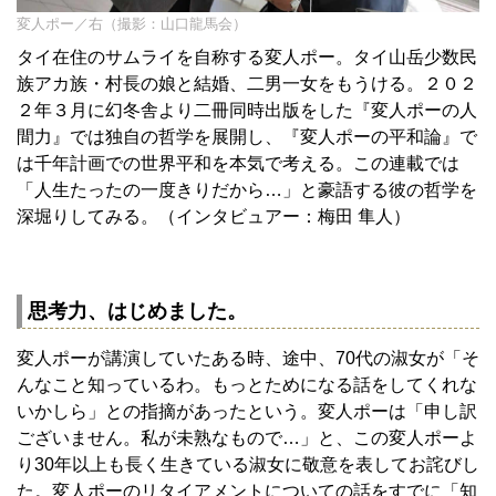
変人ポー／右（撮影：山口龍馬会）
タイ在住のサムライを自称する変人ポー。タイ山岳少数民
族アカ族・村長の娘と結婚、二男一女をもうける。２０２
２年３月に幻冬舎より二冊同時出版をした『変人ポーの人
間力』では独自の哲学を展開し、『変人ポーの平和論』で
は千年計画での世界平和を本気で考える。この連載では
「人生たったの一度きりだから…」と豪語する彼の哲学を
深堀りしてみる。（インタビュアー：梅田 隼人）
思考力、はじめました。
変人ポーが講演していたある時、途中、70代の淑女が「そ
んなこと知っているわ。もっとためになる話をしてくれな
いかしら」との指摘があったという。変人ポーは「申し訳
ございません。私が未熟なもので…」と、この変人ポーよ
り30年以上も長く生きている淑女に敬意を表してお詫びし
た。変人ポーのリタイアメントについての話をすでに「知