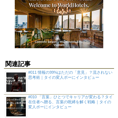
関連記事
#011 情報の99%はただの「意見」？流されない
思考術｜タイの変人ポーにインタビュー
#010 「言葉」ひとつでキャリアが変わる？タイ
在住者へ贈る、言葉の呪縛を解く戦略｜タイの
変人ポーにインタビュー