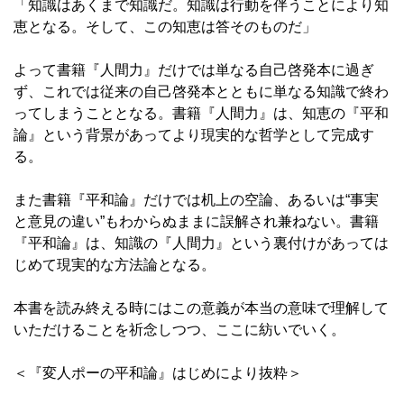
「知識はあくまで知識だ。知識は行動を伴うことにより知
恵となる。そして、この知恵は答そのものだ」
よって書籍『人間力』だけでは単なる自己啓発本に過ぎ
ず、これでは従来の自己啓発本とともに単なる知識で終わ
ってしまうこととなる。書籍『人間力』は、知恵の『平和
論』という背景があってより現実的な哲学として完成す
る。
また書籍『平和論』だけでは机上の空論、あるいは“事実
と意見の違い”もわからぬままに誤解され兼ねない。書籍
『平和論』は、知識の『人間力』という裏付けがあっては
じめて現実的な方法論となる。
本書を読み終える時にはこの意義が本当の意味で理解して
いただけることを祈念しつつ、ここに紡いでいく。
＜『変人ポーの平和論』はじめにより抜粋＞