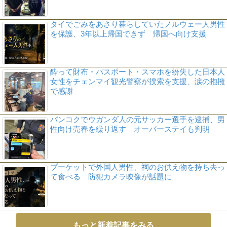
タイでごみをあさり暮らしていたノルウェー人男性
を保護、3年以上帰国できず 帰国へ向け支援
酔って財布・パスポート・スマホを紛失した日本人
女性をチェンマイ観光警察が捜索を支援、涙の抱擁
で感謝
バンコクでウガンダ人の元サッカー選手を逮捕、男
性向け売春を繰り返す オーバーステイも判明
プーケットで外国人男性、祠のお供え物を持ち去っ
て食べる 防犯カメラ映像が話題に
もっと新着記事をみる