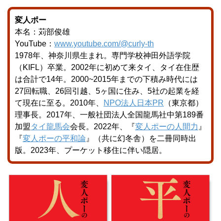
変人ポー
本名：苅部俊雄
YouTube
：
www.youtube.com/@
curly-th
1978年、神奈川県生まれ。専門学校神田外語学院
（KIFL）卒業。2002年に初めて来タイ、タイ在住歴
は合計で14年。2000~2015年までの下積み時代には
27回転職、26回引越、5ヶ国に住み、5社の起業を経
て現在に至る。2010年、
NPO法人日本PR
（東京都）
理事長。2017年、一般社団法人全国龍馬社中第189番
加盟
タイ龍馬会
会長。2022年、『
変人ポーの人間力
』
『
変人ポーの平和論
』（共に幻冬舎）を二冊同時出
版。2023年、プーケット移住に伴い隠居。