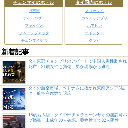
チェンマイのホテル
タイ国内のホテル
旧市街
スコータイ
ナイトバザー
カンチャナブリ
ファイゲオ
ホアヒン
チャーンプアック
ウドンタニ
チェンマイ空港
クラビ
新着記事
タイ東部チョンブリのアパートで中国人男性刺され
死亡、21歳女性も負傷 男が現場から逃走
タイの航空市場、ベトナムに抜かれ東南アジア3位
に 航空座席数で明暗
15歳も入店、タイ中部チャチューンサオの無許可パ
ブ摘発 未成年39人確認、薬物検査で32人陽性