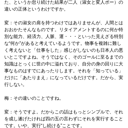
た、というか怠り続けた結果が二人（淑女と変人ポー）の
違いの正体というわけですか。
変：その淑女の肩を持つわけではありませんが、人間とは
おおかたそんなものです。リタイアメントするのに何か特
別な能力、経済力、人脈、運・・・といった見えざる特別
な“何か”があると考えているようです。物事を複雑に難し
く考えないと「仕事をした」感じがしないのも日本人の悪
いとこですよね。そうではなく、そのゴールに至るまでの
知識はとっくに世の中に溢れており、自分の身の回りに大
事なものはすでにあったりします。それを「知っている」
だけに「あたりまえ」になっているだけです。だから、実
行しない。
梅：その違いのことですね。
変：そうですよ。だからこの話はもっとシンプルで、それ
を成し遂げたければ四の五の言わずにそれを実行すること
です。いや、実行“し続ける”ことです。