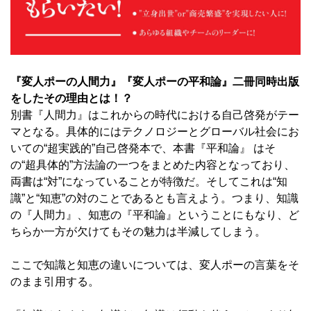
『変人ポーの人間力』『変人ポーの平和論』二冊同時出版
をしたその理由とは！？
別書『人間力』はこれからの時代における自己啓発がテー
マとなる。具体的にはテクノロジーとグローバル社会にお
いての“超実践的”自己啓発本で、本書『平和論』 はそ
の“超具体的”方法論の一つをまとめた内容となっており、
両書は“対”になっていることが特徴だ。そしてこれは“知
識”と“知恵”の対のことであるとも言えよう。つまり、知識
の『人間力』、知恵の『平和論』ということにもなり、ど
ちらか一方が欠けてもその魅力は半減してしまう。
ここで知識と知恵の違いについては、変人ポーの言葉をそ
のまま引用する。