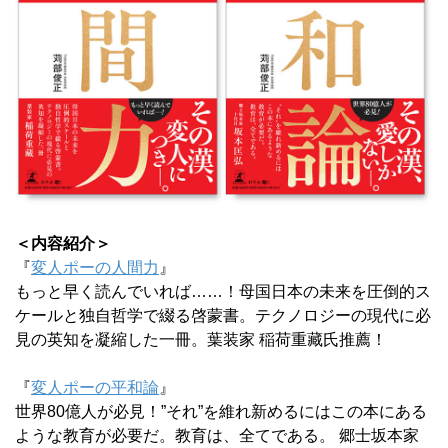
＜内容紹介＞
『
変人ポーの人間力
』
もっと早く読んでいれば……！母国日本の未来を圧倒的ス
ケールと独自哲学で綴る啓蒙書。テクノロジーの現代に必
見の英知を凝縮した一冊。葉装家 稲荷重藏氏推薦！
『
変人ポーの平和論
』
世界80億人が必見！”それ”を維れ新めるにはこの本にある
ような教育が必要だ。教育は、全てである。 郷士坂本家