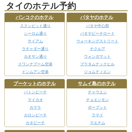
タイのホテル予約
バンコクのホテル
パタヤのホテル
スクンビット通り
パタヤ中心部
シーロム通り
パタヤビーチロード
サイアム
ウォーキングストリート
ラチャダー通り
ナクルア
カオサン通り
ウォンガマット
スワンナプーム空港
プラタムナックヒル
ドンムアン空港
ジョムティエン
プーケットのホテル
サムイ島のホテル
パトンビーチ
チャウエン
マイカオ
チョエンモン
カマラ
ボープット
カロンビーチ
ラマイ
カタビーチ
マエナム