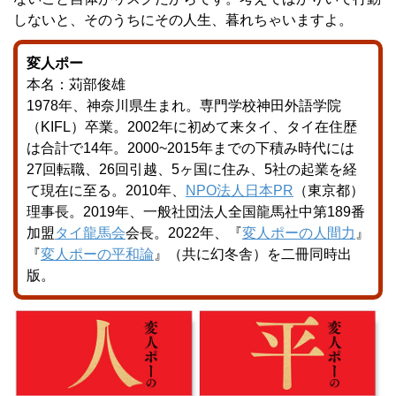
しないと、そのうちにその人生、暮れちゃいますよ。
変人ポー
本名：苅部俊雄
1978年、神奈川県生まれ。専門学校神田外語学院
（KIFL）卒業。2002年に初めて来タイ、タイ在住歴
は合計で14年。2000~2015年までの下積み時代には
27回転職、26回引越、5ヶ国に住み、5社の起業を経
て現在に至る。2010年、
NPO法人日本PR
（東京都）
理事長。2019年、一般社団法人全国龍馬社中第189番
加盟
タイ龍馬会
会長。2022年、『
変人ポーの人間力
』
『
変人ポーの平和論
』（共に幻冬舎）を二冊同時出
版。