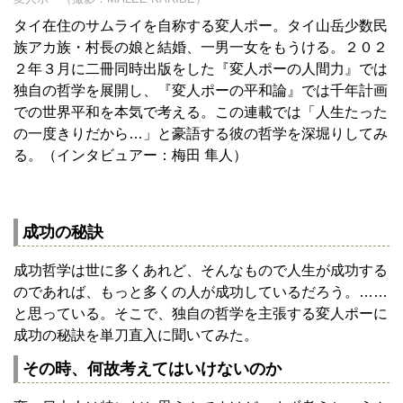
タイ在住のサムライを自称する変人ポー。タイ山岳少数民
族アカ族・村長の娘と結婚、一男一女をもうける。２０２
２年３月に二冊同時出版をした『変人ポーの人間力』では
独自の哲学を展開し、『変人ポーの平和論』では千年計画
での世界平和を本気で考える。この連載では「人生たった
の一度きりだから…」と豪語する彼の哲学を深堀りしてみ
る。（インタビュアー：梅田 隼人）
成功の秘訣
成功哲学は世に多くあれど、そんなもので人生が成功する
のであれば、もっと多くの人が成功しているだろう。……
と思っている。そこで、独自の哲学を主張する変人ポーに
成功の秘訣を単刀直入に聞いてみた。
その時、何故考えてはいけないのか