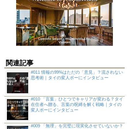
関連記事
#011 情報の99%はただの「意見」？流されない
思考術｜タイの変人ポーにインタビュー
#010 「言葉」ひとつでキャリアが変わる？タイ
在住者へ贈る、言葉の呪縛を解く戦略｜タイの
変人ポーにインタビュー
#009 「無理」を完璧に現実化させていないか？