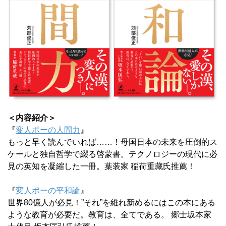
＜内容紹介＞
『
変人ポーの人間力
』
もっと早く読んでいれば……！母国日本の未来を圧倒的ス
ケールと独自哲学で綴る啓蒙書。テクノロジーの現代に必
見の英知を凝縮した一冊。葉装家 稲荷重藏氏推薦！
『
変人ポーの平和論
』
世界80億人が必見！”それ”を維れ新めるにはこの本にある
ような教育が必要だ。教育は、全てである。 郷士坂本家