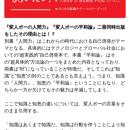
『変人ポーの人間力』『変人ポーの平和論』二冊同時出版
をしたその理由とは！？
別書『人間力』はこれからの時代における自己啓発がテー
マとなる。具体的にはテクノロジーとグローバル社会にお
いての“超実践的”自己啓発本で、本書『平和論』 はそ
の“超具体的”方法論の一つをまとめた内容となっており、
両書は“対”になっていることが特徴だ。そしてこれは“知
識”と“知恵”の対のことであるとも言えよう。つまり、知識
の『人間力』、知恵の『平和論』ということにもなり、ど
ちらか一方が欠けてもその魅力は半減してしまう。
ここで知識と知恵の違いについては、変人ポーの言葉をそ
のまま引用する。
「知識はあくまで知識だ。知識は行動を伴うことにより知