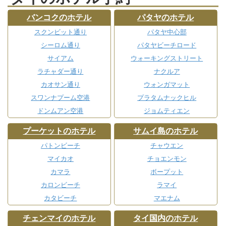
バンコクのホテル
パタヤのホテル
スクンビット通り
パタヤ中心部
シーロム通り
パタヤビーチロード
サイアム
ウォーキングストリート
ラチャダー通り
ナクルア
カオサン通り
ウォンガマット
スワンナプーム空港
プラタムナックヒル
ドンムアン空港
ジョムティエン
プーケットのホテル
サムイ島のホテル
パトンビーチ
チャウエン
マイカオ
チョエンモン
カマラ
ボープット
カロンビーチ
ラマイ
カタビーチ
マエナム
チェンマイのホテル
タイ国内のホテル