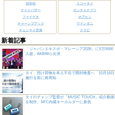
旧市街
スコータイ
ナイトバザー
カンチャナブリ
ファイゲオ
ホアヒン
チャーンプアック
ウドンタニ
チェンマイ空港
クラビ
新着記事
「ジャパンエキスポ・マレーシア2026」に5万5000
人超、AKB48ら出演
タイ、預け荷物を本人不在で開封検査へ 10月16日
施行を前に再周知
タイのチャンプ監督が「MUSIC TOUCH」紹介動画
を制作、NFC内蔵キーホルダーに新色