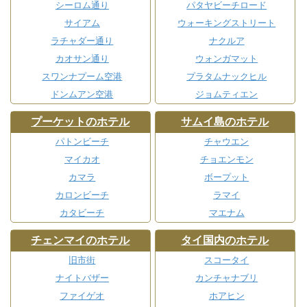
シーロム通り
パタヤビーチロード
サイアム
ウォーキングストリート
ラチャダー通り
ナクルア
カオサン通り
ウォンガマット
スワンナプーム空港
プラタムナックヒル
ドンムアン空港
ジョムティエン
プーケットのホテル
サムイ島のホテル
パトンビーチ
チャウエン
マイカオ
チョエンモン
カマラ
ボープット
カロンビーチ
ラマイ
カタビーチ
マエナム
チェンマイのホテル
タイ国内のホテル
旧市街
スコータイ
ナイトバザー
カンチャナブリ
ファイゲオ
ホアヒン