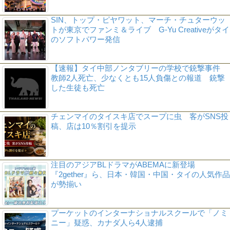
SIN、トップ・ピヤワット、マーチ・チュターウッ
トが東京でファンミ＆ライブ G-Yu Creativeがタイ
のソフトパワー発信
【速報】タイ中部ノンタブリーの学校で銃撃事件
教師2人死亡、少なくとも15人負傷との報道 銃撃
した生徒も死亡
チェンマイのタイスキ店でスープに虫 客がSNS投
稿、店は10％割引を提示
注目のアジアBLドラマがABEMAに新登場
『2gether』ら、日本・韓国・中国・タイの人気作品
が勢揃い
プーケットのインターナショナルスクールで「ノミ
ニー」疑惑、カナダ人ら4人逮捕