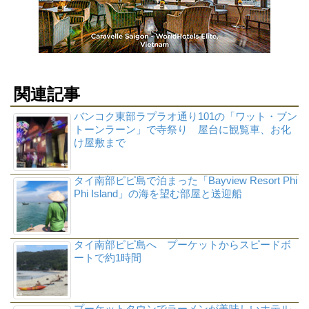
関連記事
バンコク東部ラプラオ通り101の「ワット・ブン
トーンラーン」で寺祭り 屋台に観覧車、お化
け屋敷まで
タイ南部ピピ島で泊まった「Bayview Resort Phi
Phi Island」の海を望む部屋と送迎船
タイ南部ピピ島へ プーケットからスピードボ
ートで約1時間
プーケットタウンでラーメンが美味しいホテル