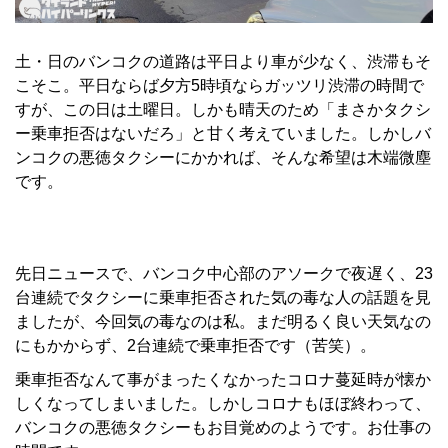
土・日のバンコクの道路は平日より車が少なく、渋滞もそ
こそこ。平日ならば夕方5時頃ならガッツリ渋滞の時間で
すが、この日は土曜日。しかも晴天のため「まさかタクシ
ー乗車拒否はないだろ」と甘く考えていました。しかしバ
ンコクの悪徳タクシーにかかれば、そんな希望は木端微塵
です。
先日ニュースで、バンコク中心部のアソークで夜遅く、23
台連続でタクシーに乗車拒否された気の毒な人の話題を見
ましたが、今回気の毒なのは私。まだ明るく良い天気なの
にもかからず、2台連続で乗車拒否です（苦笑）。
乗車拒否なんて事がまったくなかったコロナ蔓延時が懐か
しくなってしまいました。しかしコロナもほぼ終わって、
バンコクの悪徳タクシーもお目覚めのようです。お仕事の