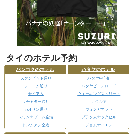
タイのホテル予約
バンコクのホテル
パタヤのホテル
スクンビット通り
パタヤ中心部
シーロム通り
パタヤビーチロード
サイアム
ウォーキングストリート
ラチャダー通り
ナクルア
カオサン通り
ウォンガマット
スワンナプーム空港
プラタムナックヒル
ドンムアン空港
ジョムティエン