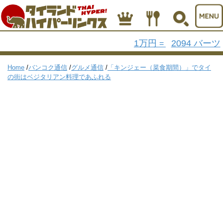
1万円
2094 バーツ
=
Home
/
バンコク通信
/
グルメ通信
/
「キンジェー（菜食期間）」でタイ
の街はベジタリアン料理であふれる