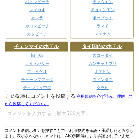
パトンビーチ
チャウエン
マイカオ
チョエンモン
カマラ
ボープット
カロンビーチ
ラマイ
カタビーチ
マエナム
チェンマイのホテル
タイ国内のホテル
旧市街
スコータイ
ナイトバザー
カンチャナブリ
ファイゲオ
ホアヒン
チャーンプアック
ウドンタニ
チェンマイ空港
クラビ