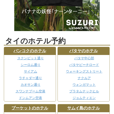
タイのホテル予約
バンコクのホテル
パタヤのホテル
スクンビット通り
パタヤ中心部
シーロム通り
パタヤビーチロード
サイアム
ウォーキングストリート
ラチャダー通り
ナクルア
カオサン通り
ウォンガマット
スワンナプーム空港
プラタムナックヒル
ドンムアン空港
ジョムティエン
プーケットのホテル
サムイ島のホテル