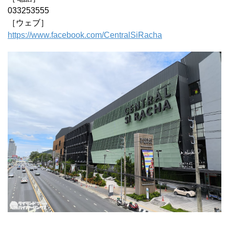
033253555
［ウェブ］
https://www.facebook.com/CentralSiRacha