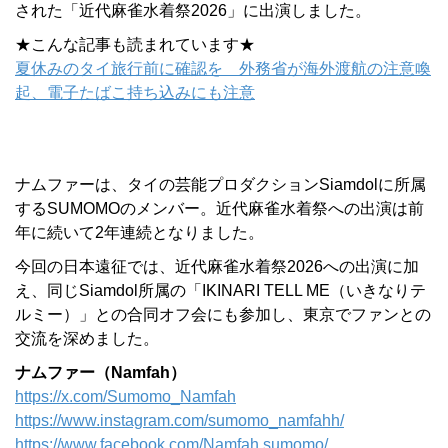
された「近代麻雀水着祭2026」に出演しました。
★こんな記事も読まれています★
夏休みのタイ旅行前に確認を 外務省が海外渡航の注意喚
起、電子たばこ持ち込みにも注意
ナムファーは、タイの芸能プロダクションSiamdolに所属
するSUMOMOのメンバー。近代麻雀水着祭への出演は前
年に続いて2年連続となりました。
今回の日本遠征では、近代麻雀水着祭2026への出演に加
え、同じSiamdol所属の「IKINARI TELL ME（いきなりテ
ルミー）」との合同オフ会にも参加し、東京でファンとの
交流を深めました。
ナムファー（Namfah）
https://x.com/Sumomo_Namfah
https://www.instagram.com/sumomo_namfahh/
https://www.facebook.com/Namfah.sumomo/