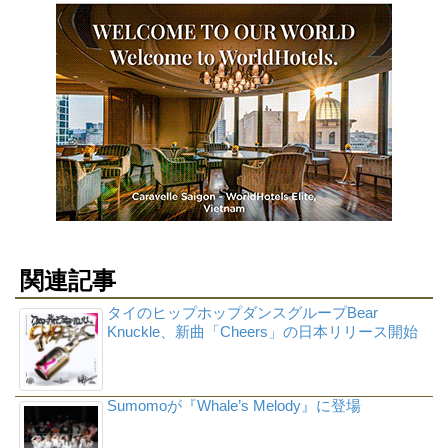
関連記事
タイのヒップホップダンスグループBear
Knuckle、新曲「Cheers」の日本リリース開始
Sumomoが『Whale’s Melody』に登場