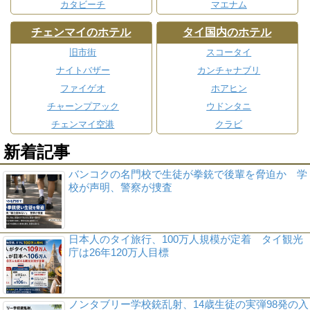
カタビーチ
マエナム
チェンマイのホテル
タイ国内のホテル
旧市街
スコータイ
ナイトバザー
カンチャナブリ
ファイゲオ
ホアヒン
チャーンプアック
ウドンタニ
チェンマイ空港
クラビ
新着記事
バンコクの名門校で生徒が拳銃で後輩を脅迫か 学
校が声明、警察が捜査
日本人のタイ旅行、100万人規模が定着 タイ観光
庁は26年120万人目標
ノンタブリー学校銃乱射、14歳生徒の実弾98発の入