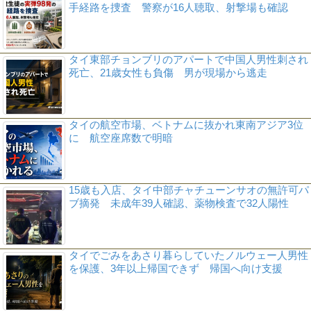
手経路を捜査 警察が16人聴取、射撃場も確認
タイ東部チョンブリのアパートで中国人男性刺され
死亡、21歳女性も負傷 男が現場から逃走
タイの航空市場、ベトナムに抜かれ東南アジア3位
に 航空座席数で明暗
15歳も入店、タイ中部チャチューンサオの無許可パ
ブ摘発 未成年39人確認、薬物検査で32人陽性
タイでごみをあさり暮らしていたノルウェー人男性
を保護、3年以上帰国できず 帰国へ向け支援