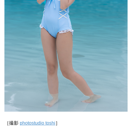
［撮影
photostudio toshi
］