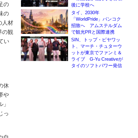
足の
後に学校へ
タイ、2030年
味の
「WorldPride」バンコク
の人材
招致へ アムステルダム
界の観
で観光PRと国際連携
SIN、トップ・ピヤワッ
てい
ト、マーチ・チュターウ
ットが東京でファンミ＆
ライブ G-Yu Creativeが
タイのソフトパワー発信
の休
帯や
ル」
じっ
や自