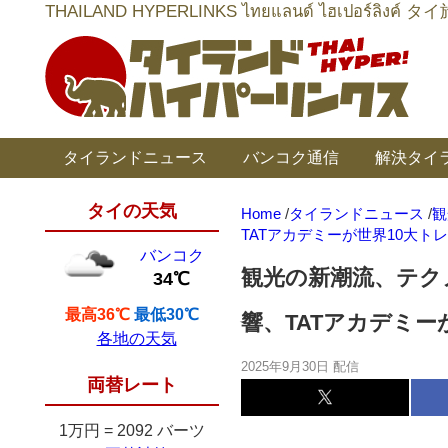
THAILAND HYPERLINKS ไทยแลนด์ ไฮเป
タイランドニュース
バンコク通信
解決タイ
タイの天気
Home
/
タイランドニュース
/
観
TATアカデミーが世界10大ト
バンコク
観光の新潮流、テク
34℃
最高36℃
最低30℃
響、TATアカデミー
各地の天気
2025年9月30日 配信
両替レート
1万円
=
2092 バーツ