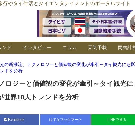
อร์ลิงค์ タイ旅行やタイ生活とタイエンタテイメントのポータルサイト
ランド
インタビュー
コラム
天気予報
両替計
光の新潮流、テクノロジーと価値観の変化が牽引～タイ観光にも
レンドを分析
ノロジーと価値観の変化が牽引～タイ観光に
が世界10大トレンドを分析
Facebook
はてなブックマーク
LINEで送る