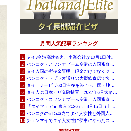
月間人気記事ランキング
タイ3空港高速鉄道、事業会社が10月1日付の契約終了を通知 「現時点での撤退決定ではない」
バンコク・スワンナプーム空港の入国審査に長蛇の列、SNSで「3～4時間待ち」との投稿が拡散
タイ入国の所持金証明、現金だけでなくクレジットカードや銀行明細も提示可能
バンコク・ラプラオ通りの大型飲食店で火災、27人死亡・多数負傷
タイ、ノービザ60日滞在を終了へ 国・地域別に30日・15日へ再編
タイ人の日本ビザ免除措置、2027年6月末まで延長 不安広がる中でひとまず安堵
バンコク・スワンナプーム空港、入国審査で2～3時間待ちの時間帯も 審査厳格化と人員不足が影響か
「タイフェア in 東京 2026」、8月15日（土）・16日（日）に代々木公園で開催
バンコクのBTS車内でタイ人女性と外国人学生グループが口論、騒音めぐる動画が拡散
チェンマイでタイ人女性に夢中になったスウェーデン人男性、全財産を失い捨てられる