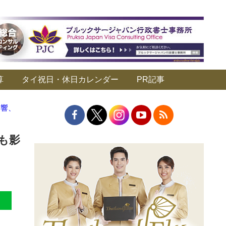
算
タイ祝日・休日カレンダー
PR記事
影響、
も影