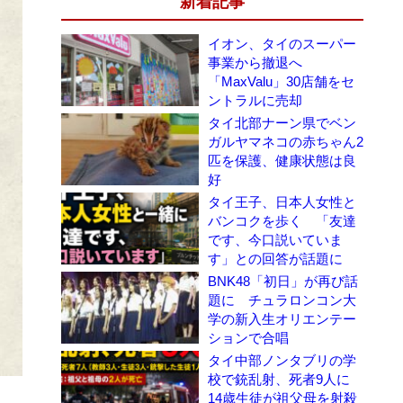
新着記事
イオン、タイのスーパー
事業から撤退へ
「MaxValu」30店舗をセ
ントラルに売却
タイ北部ナーン県でベン
ガルヤマネコの赤ちゃん2
匹を保護、健康状態は良
好
タイ王子、日本人女性と
バンコクを歩く 「友達
です、今口説いていま
す」との回答が話題に
BNK48「初日」が再び話
題に チュラロンコン大
学の新入生オリエンテー
ションで合唱
タイ中部ノンタブリの学
校で銃乱射、死者9人に
14歳生徒が祖父母を射殺