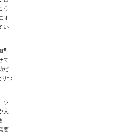
こう
にオ
てい
加型
せて
助だ
なりつ
、ウ
や文
ま
需要