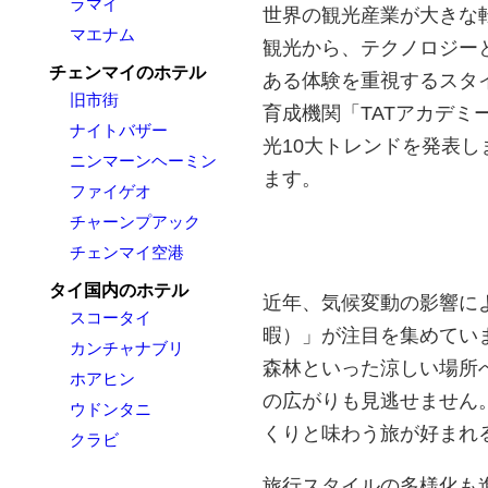
ラマイ
世界の観光産業が大きな
マエナム
観光から、テクノロジー
チェンマイのホテル
ある体験を重視するスタ
旧市街
育成機関「TATアカデ
ナイトバザー
光10大トレンドを発表し
ニンマーンヘーミン
ます。
ファイゲオ
チャーンプアック
チェンマイ空港
タイ国内のホテル
近年、気候変動の影響に
スコータイ
暇）」が注目を集めてい
カンチャナブリ
森林といった涼しい場所
ホアヒン
の広がりも見逃せません
ウドンタニ
くりと味わう旅が好まれ
クラビ
旅行スタイルの多様化も